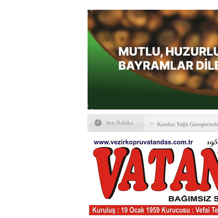
Son Dakika
Kunduz Yağlı Güreşlerind
Ankara & Vezirköprü Plat
Kaymakamına ‘hayırlı olsun
KAYBETTİKLERİMİZ
NÖBETÇİ ECZANELER
PTT Taşerona Geçiyor
Erhan Parlar vefat etti