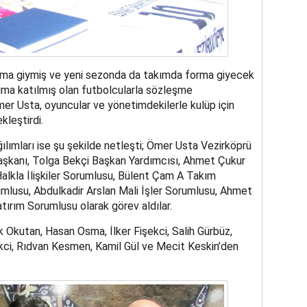
ma giymiş ve yeni sezonda da takımda forma giyecek
ıma katılmış olan futbolcularla sözleşme
er Usta, oyuncular ve yönetimdekilerle kulüp için
kleştirdi.
lımları ise şu şekilde netleşti; Ömer Usta Vezirköprü
aşkanı, Tolga Bekçi Başkan Yardımcısı, Ahmet Çukur
alkla İlişkiler Sorumlusu, Bülent Çam A Takım
umlusu, Abdulkadir Arslan Mali İşler Sorumlusu, Ahmet
tırım Sorumlusu olarak görev aldılar.
 Okutan, Hasan Osma, İlker Fişekci, Salih Gürbüz,
kci, Rıdvan Kesmen, Kamil Gül ve Mecit Keskin’den