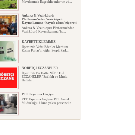
Meydanında Başpehlivanlar ve yü...
Ankara & Vezirköprü
Platformu’ndan Vezirköprü
Kaymakamına ‘hayırlı olsun’ ziyareti
Ankara & Vezirköprü Platformu'ndan
Vezirköprü Kaymakamına 'ha...
KAYBETTİKLERİMİZ
İlçemizde Vefat Edenler Merhum
Rasim Parlar'ın oğlu, Serpil Parl...
NÖBETÇİ ECZANELER
İlçemizde Bu Hafta NÖBETÇİ
ECZANELER "Sağlıklı ve Mutlu
Haftala...
PTT Taşerona Geçiyor
PTT Taşerona Geçiyor PTT Genel
Müdürlüğü 4 bine yakın personelin...
Erhan Parlar vefat etti
Erhan Parlar vefat etti Samsun'da
ikamet eden Vezirköprülü eski ...