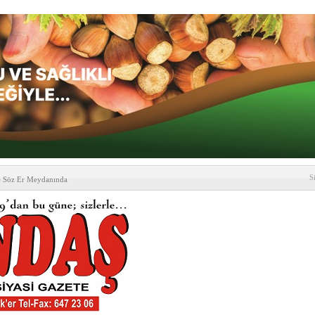
S
e Söz Er Meydanında
formu’ndan Vezirköprü
’ ziyareti