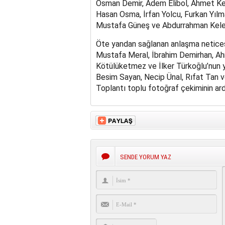
Osman Demir, Adem Elibol, Ahmet Kes
Hasan Osma, İrfan Yolcu, Furkan Yıl
Mustafa Güneş ve Abdurrahman Keleş 
Öte yandan sağlanan anlaşma netices
Mustafa Meral, İbrahim Demirhan, A
Kötülüketmez ve İlker Türkoğlu’nun 
Besim Sayan, Necip Ünal, Rıfat Tan v
Toplantı toplu fotoğraf çekiminin ar
SENDE YORUM YAZ