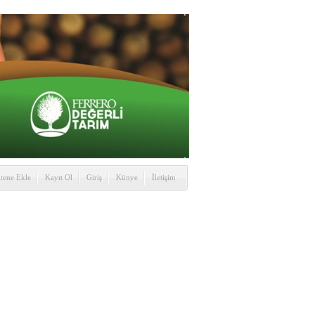
itene Ekle
Kayıt Ol
Giriş
Künye
İletişim