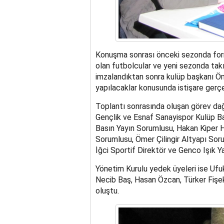
Konuşma sonrası önceki sezonda for
olan futbolcular ve yeni sezonda tak
imzalandıktan sonra kulüp başkanı Öm
yapılacaklar konusunda istişare gerçe
Toplantı sonrasında oluşan görev dağı
Gençlik ve Esnaf Sanayispor Kulüp B
Basın Yayın Sorumlusu, Hakan Kiper H
Sorumlusu, Ömer Çilingir Altyapı Sor
İğci Sportif Direktör ve Genco Işık Ya
Yönetim Kurulu yedek üyeleri ise Ufuk
Necib Baş, Hasan Özcan, Türker Fişe
oluştu.