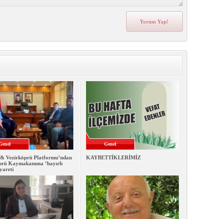
Genel
Genel
& Vezirköprü Platformu’ndan
KAYBETTİKLERİMİZ
prü Kaymakamına ‘hayırlı
iyareti