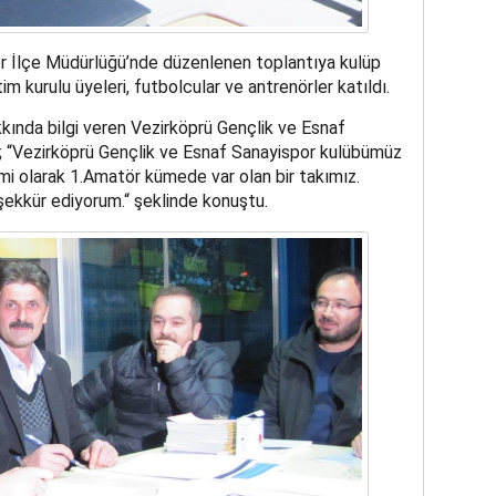
or İlçe Müdürlüğü’nde düzenlenen toplantıya kulüp
m kurulu üyeleri, futbolcular ve antrenörler katıldı.
ında bilgi veren Vezirköprü Gençlik ve Esnaf
 “Vezirköprü Gençlik ve Esnaf Sanayispor kulübümüz
smi olarak 1.Amatör kümede var olan bir takımız.
ekkür ediyorum.“ şeklinde konuştu.