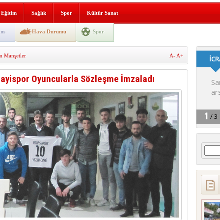
i yeni hizmet binası açıldı
Eğitim
Sağlık
Spor
Kültür Sanat
SLENME
ns
Hava Durumu
Spor
 Manşetler
A-
A+
depremi yaşandı!
nayispor Oyuncularla Sözleşme İmzaladı
Arama