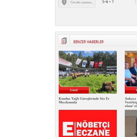
5+6 = ?
BENZER HABERLER
Genel
Kunduz Yağlı Güreşlerinde Söz Er
Ankara 
Meydanında
Vezirkö
olsun’ z