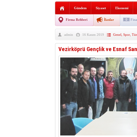
AGD Vezirköprü Temsilciliğ
Gündem
Siyaset
Ekonomi
HAYATIN İÇİNDEN BE
Firma Rehberi
İlanlar
Fina
BANA GÖRE
admin
16 Kasım 2019
Genel
,
Spor
,
Tüm
Vezirköprü CHP’de istifa 
Vezirköprü Gençlik ve Esnaf Sa