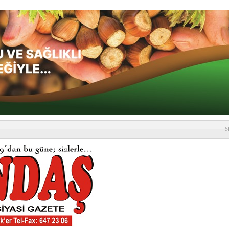
S
depremi yaşandı!
SLENME
etmelik kapsamlı şekilde