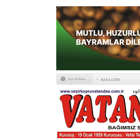
Son Dakika
BANA GÖRE
Vezirköprü CHP’de istifa 
HAYATIN İÇİNDEN BE
Kaybettiklerimiz
NÖBETÇİ ECZANELER
Okullarda yeni dönem: Yön
değişti