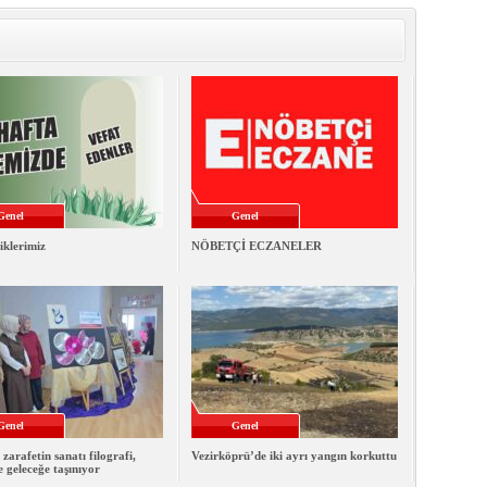
Genel
Genel
iklerimiz
NÖBETÇİ ECZANELER
Genel
Genel
 zarafetin sanatı filografi,
Vezirköprü’de iki ayrı yangın korkuttu
e geleceğe taşınıyor