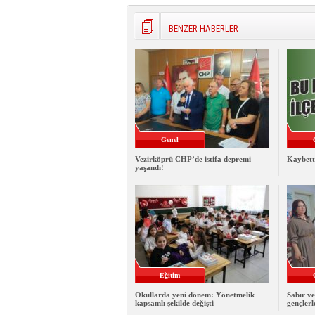
BENZER HABERLER
Genel
Vezirköprü CHP’de istifa depremi
Kaybett
yaşandı!
Eğitim
Okullarda yeni dönem: Yönetmelik
Sabır ve
kapsamlı şekilde değişti
gençlerl