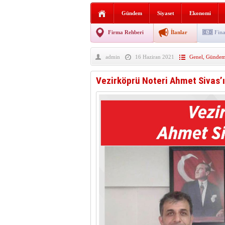
Sabır ve zarafetin sanatı fi
Gündem
Siyaset
Ekonomi
taşınıyor
Vezirköprü’de iki ayrı yan
Firma Rehberi
İlanlar
Fina
Hafif ticari araç takla attı!
admin
16 Haziran 2021
Genel
,
Günde
“Yaz Seninle Güzel” doğa
Vezirköprü Noteri Ahmet Sivas’ın