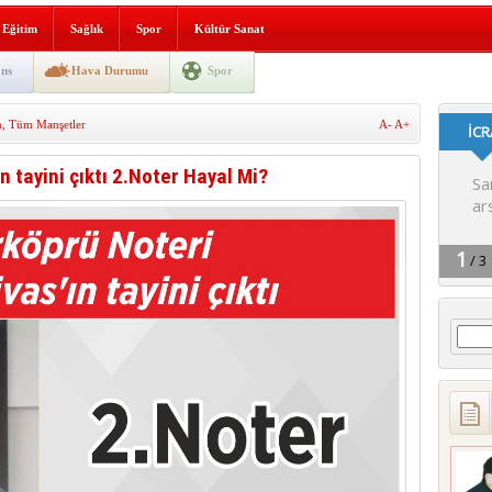
lografi, gençlerle geleceğe
Eğitim
Sağlık
Spor
Kültür Sanat
gın korkuttu
ns
Hava Durumu
Spor
 2’si Çocuk 5 Yaralı
m
,
Tüm Manşetler
A-
A+
 yürüyüşü
 tayini çıktı 2.Noter Hayal Mi?
Arama