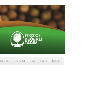
itene Ekle
Kayıt Ol
Giriş
Künye
İletişim