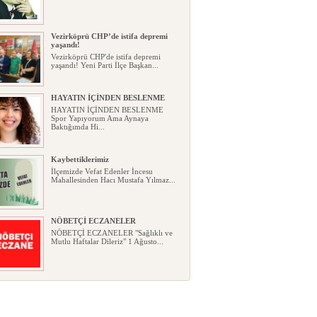
Vezirköprü CHP’de istifa depremi
yaşandı!
Vezirköprü CHP'de istifa depremi
yaşandı! Yeni Parti İlçe Başkan...
HAYATIN İÇİNDEN BESLENME
HAYATIN İÇİNDEN BESLENME
Spor Yapıyorum Ama Aynaya
Baktığımda Hi...
Kaybettiklerimiz
İlçemizde Vefat Edenler İncesu
Mahallesinden Hacı Mustafa Yılmaz...
NÖBETÇİ ECZANELER
NÖBETÇİ ECZANELER "Sağlıklı ve
Mutlu Haftalar Dileriz" 1 Ağusto...
Okullarda yeni dönem: Yönetmelik
kapsamlı şekilde değişti
Okullarda yeni dönem: Yönetmelik
kapsamlı şekilde değişti Resmî ...