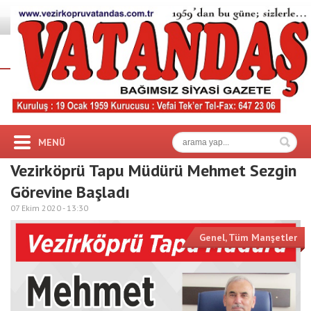
MENÜ
Vezirköprü Tapu Müdürü Mehmet Sezgin
Görevine Başladı
07 Ekim 2020 -
13:30
Genel
,
Tüm Manşetler