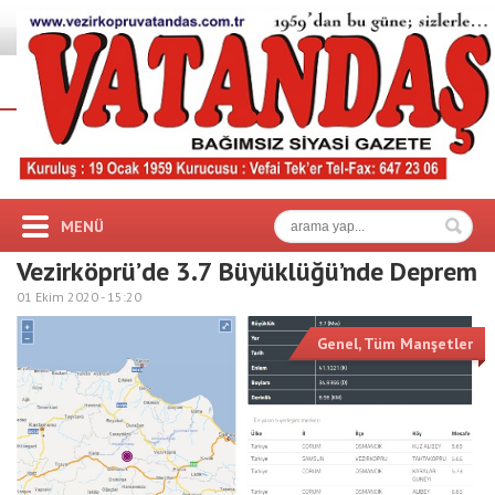
MENÜ
Vezirköprü’de 3.7 Büyüklüğü’nde Deprem
01 Ekim 2020 -
15:20
Genel
,
Tüm Manşetler