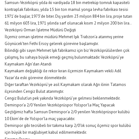
Samsun-Vezirköprü yılda iki vardiyada 18 bin metreküp tomruk kapasiteli
kontraplak fabrikası, yılda 15 bin ton mamul yonga levha fabrikası tesisi
1971’de başlar, 1973’de biter. Dış yardım 23 milyon 884 bin lira, proje tutarı
61 milyon 603 lira, 1971 yılında sarf olunacak kısım 2 milyon 200 bin lira..
Vezirköprü Orman İşletme Müdürü Değişti
İlçemiz orman işletme müdürü Mehmet Işık Trabzon’a atanmış yerine
Göynücek’ten Fethi Ersoy gelerek görevine başlamıştır.
Bilindiği gibi sayın Mehmet Işık fabrikamız için biz Vezirköprülülerden çok
çalışmış, bu sahaya büyük emeği geçmiş bulunmaktadır. Vezirköprü’ye
Kaymakam Ağrı’dan Atandı
Kaymakam değişikliği ile rekor kıran ilçemizin Kaymakam vekili Adil
Yazar’da eski görevine dönmektedir.
Diğer taraftan Vezirköprü’ye asil Kaymakam olarak Ağrı ilinin Tatamos
ilçesinden Cengiz Bulut atanmıştır.
Cengiz Bulut’un pek yakında Vezirköprü’ye gelmesi beklenmektedir.
Demirspor’a 2/0 Yenilen Vezirköprüspor Yolspor’la Maç Yapacak
Geçtiğimiz hafta Samsun Demirspor’a 2/0 yenilen Vezirköprüspor kulübü
10 Ekim’de de Yolspor’la maç yapacaktır.
Demirspor gibi tecrübeli bir takıma karşı 2/0’lık sonuç ilçemiz spor kulübü
için büyük bir mağlubiyet kabul edilmemektedir.