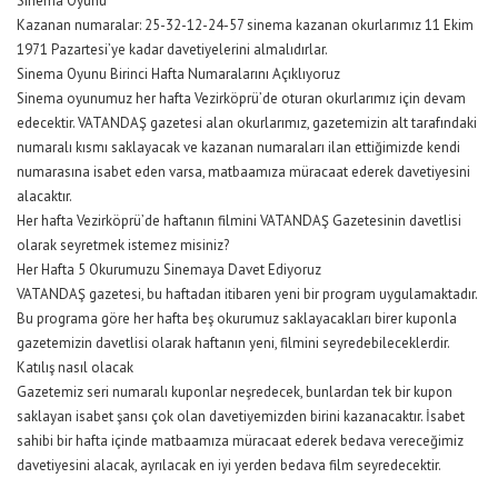
Sinema Oyunu
Kazanan numaralar: 25-32-12-24-57 sinema kazanan okurlarımız 11 Ekim
1971 Pazartesi’ye kadar davetiyelerini almalıdırlar.
Sinema Oyunu Birinci Hafta Numaralarını Açıklıyoruz
Sinema oyunumuz her hafta Vezirköprü’de oturan okurlarımız için devam
edecektir. VATANDAŞ gazetesi alan okurlarımız, gazetemizin alt tarafındaki
numaralı kısmı saklayacak ve kazanan numaraları ilan ettiğimizde kendi
numarasına isabet eden varsa, matbaamıza müracaat ederek davetiyesini
alacaktır.
Her hafta Vezirköprü’de haftanın filmini VATANDAŞ Gazetesinin davetlisi
olarak seyretmek istemez misiniz?
Her Hafta 5 Okurumuzu Sinemaya Davet Ediyoruz
VATANDAŞ gazetesi, bu haftadan itibaren yeni bir program uygulamaktadır.
Bu programa göre her hafta beş okurumuz saklayacakları birer kuponla
gazetemizin davetlisi olarak haftanın yeni, filmini seyredebileceklerdir.
Katılış nasıl olacak
Gazetemiz seri numaralı kuponlar neşredecek, bunlardan tek bir kupon
saklayan isabet şansı çok olan davetiyemizden birini kazanacaktır. İsabet
sahibi bir hafta içinde matbaamıza müracaat ederek bedava vereceğimiz
davetiyesini alacak, ayrılacak en iyi yerden bedava film seyredecektir.