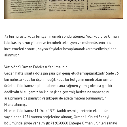
75 bin nüfuslu koca bir ilçenin ümidi söndürülemez. Vezirköprü’ye Orman
fabrikası işi uzun yılların ve tecrübeli teknisyen ve mühendislerin titiz
incelemeleri sonucu, sayısız faydalar hesaplanarak karar verilmiş plana
alınmıştır.
Vezirköprü Orman Fabrikası Yapılmalıdır
Geçen hafta ısrarla dolaşan şaia için geniş etüdler yapılmaktadır. Sade 75
bin nüfuslu koca bir ilçenin değil, koca bir bölgenin ümidi olan orman
ürünleri fabrikamızın plana alınmasına rağmen yatmış olması gibi bir
dedikodu bile ilçemiz halkını şaşkına çevirmiş herkes ne yapacağını
araştırmaya başlamıştır. Vezirköprü’de adeta matem bürünmüştür.
Plana alınmıştı
Nitekim fabrikamız 11 Ocak 1971 tarihli resmi gazetenin ekinde de
yayınlanan 1971 yatırım projelerine alınmış, Orman Ürünleri Sanayi
bölümünde şöyle yer almıştı: 71c050060 Entegre Orman ürünleri sanayi