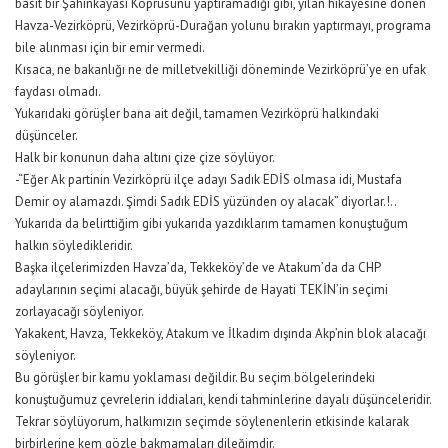
basit bir Şahinkayası Köprüsünü yaptıramadığı gibi, yılan hikayesine dönen
Havza-Vezirköprü, Vezirköprü-Durağan yolunu bırakın yaptırmayı, programa
bile alınması için bir emir vermedi.
Kısaca, ne bakanlığı ne de milletvekilliği döneminde Vezirköprü’ye en ufak
faydası olmadı.
Yukarıdaki görüşler bana ait değil, tamamen Vezirköprü halkındaki
düşünceler.
Halk bir konunun daha altını çize çize söylüyor.
-“Eğer Ak partinin Vezirköprü ilçe adayı Sadık EDİS olmasa idi, Mustafa
Demir oy alamazdı. Şimdi Sadık EDİS yüzünden oy alacak” diyorlar.!..
Yukarıda da belirttiğim gibi yukarıda yazdıklarım tamamen konuştuğum
halkın söyledikleridir.
Başka ilçelerimizden Havza’da, Tekkeköy’de ve Atakum’da da CHP
adaylarının seçimi alacağı, büyük şehirde de Hayati TEKİN’in seçimi
zorlayacağı söyleniyor.
Yakakent, Havza, Tekkeköy, Atakum ve İlkadım dışında Akp’nin blok alacağı
söyleniyor.
Bu görüşler bir kamu yoklaması değildir. Bu seçim bölgelerindeki
konuştuğumuz çevrelerin iddiaları, kendi tahminlerine dayalı düşünceleridir.
Tekrar söylüyorum, halkımızın seçimde söylenenlerin etkisinde kalarak
birbirlerine kem gözle bakmamaları dileğimdir.