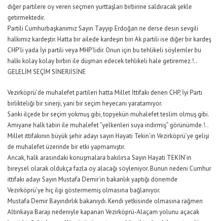
diğer partilere oy veren seçmen yurttaşları birbirine saldıracak şekle
getirmektedir.
Partili Cumhurbaşkanımız Sayın Tayyip Erdoğan ne derse desin sevgili
halkımız kardeştir. Hatta bir ailede kardeşin biri Ak partili ise diğer bir kardeş
CHP’li yada İyi partili veya MHP’lidir. Onun için bu tehlikeli söylemler bu
halkı kolay kolay birbiri ile düşman edecek tehlikeli hale getiremez.!..
GELELİM SEÇİM SİNERJİSİNE
Vezirköprü’de muhalefet partileri hatta Millet İttifakı denen CHP, İyi Parti
birlikteliği bir sinerji, yani bir seçim heyecanı yaratamıyor.
Sanki ilçede bir seçim yokmuş gibi, topyekün muhalefet teslim olmuş gibi.
Amiyane halk tabiri ile muhalefet “yelkenleri suya indirmiş” görünümde.!..
Millet ittifakının büyük şehir adayı sayın Hayati Tekin’in Vezirköprü’ye gelişi
de muhalefet üzerinde bir etki yapmamıştır.
Ancak, halk arasındaki konuşmalara bakılırsa Sayın Hayati TEKİN’in
bireysel olarak oldukça fazla oy alacağı söyleniyor. Bunun nedeni Cumhur
ittifakı adayı Sayın Mustafa Demir’in bakanlık yaptığı dönemde
Vezirköprü’ye hiç ilgi göstermemiş olmasına bağlanıyor.
Mustafa Demir Bayındırlık bakanıydı. Kendi yetkisinde olmasına rağmen
Altınkaya Barajı nedeniyle kapanan Vezirköprü-Alaçam yolunu açacak