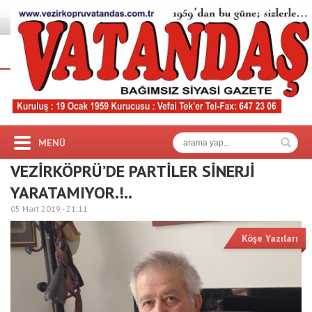
MENÜ
VEZİRKÖPRÜ’DE PARTİLER SİNERJİ
YARATAMIYOR.!..
05 Mart 2019 -
21:11
Köşe Yazıları