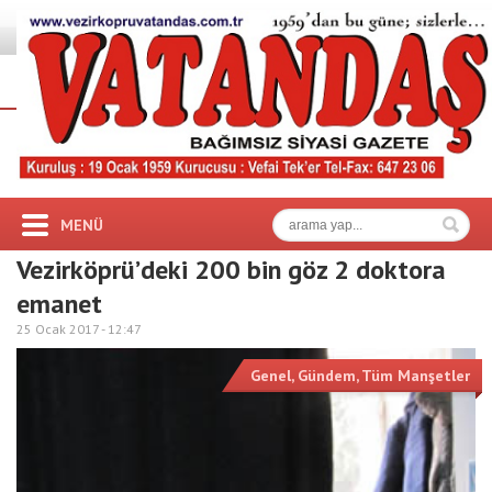
MENÜ
Vezirköprü’deki 200 bin göz 2 doktora
emanet
25 Ocak 2017 -
12:47
Genel
,
Gündem
,
Tüm Manşetler