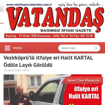
MENÜ
Vezirköprü’lü itfaiye eri Halit KARTAL
Ödüle Layık Görüldü
25 Eylül 2019 -
09:57
Genel
,
Tüm Manşetler