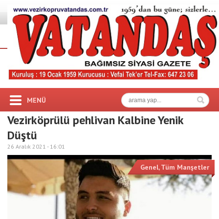
MENÜ
Vezirköprülü pehlivan Kalbine Yenik
Düştü
26 Aralık 2021 -
16:01
Genel
,
Tüm Manşetler