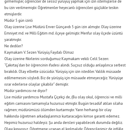
girmemişler, öğrenciler de sessiz yürüyüş yapmak için izin istemişlerse de
bu izin verilmemiştir. Öğretmenler heyecanlı öğrencileri güçlükle teskin
etmişlerdir.
Müdür 5 gün izinli
Olay üzerine Lise Müdürü Enver Günçavdı 5 gün izin almıştır. Olay üzerine
Emniyet md. ve Milli Eğitim md. ilçeye gelmiştir. Menfur olay ilçede üzüntü
yaratmıştır.
Ne dediler?
Kaymakam V. Sezen Yürüyüş Faydalı Olmaz
Olay üzerine fikirlerini sorduğumuz Kaymakam vekili Celil Sezen:
“Çakırtaş’dan bir öğrencinin ifadesi alındı. Suçsuz olduğu anlaşılınca serbest
bırakıldı. Olay elbette üzücüdür. Yürüyüş için izin istediler. Valilik müsaade
edilmemesini söyledi. Biz de yürüyüş için müsaade etmeyeceğiz. Yürüyüşe
ısrar ederlerse olaylar çıkabilir” demiştir.
Müdür yardımcısı ne diyor?
Lise müdür yardımcısı Mustafa Çiçekçi de, (Bu olay okul, öğrencisi ve milli
eğitim camiasını tamamıyla huzursuz etmiştir. Bugün tesadüf atılan silaha
rağmen; müdürümüzü ölümden kurtarmıştır. Yarın herhangi bir olay
hakkında öğretmen arkadaşlarımızı kurtaracağını kimse garanti edemez.
Hepimiz huzursuz haldeyiz. Şu anda dersleri yapabilecek durumda değiliz.
Olayı kınıyoruz. Öğretmene uzanan el kırılmalıdır. Öğrencilerimiz de infiâle