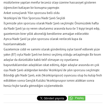
müdürlerine yapılan menfur tecavüz olayı üzerine hassasiyet gösteren
öğrencileri kutlayan bir konuşma yapmıştır.
Anket sonuçlandı: Yılın sporcusu belli oldu
Vezirköprü’de Yılın Sporcusu Nadir Şavlı Seçildi
İlçemizde yılın sporcusu olarak Nadir Şavlı seçilmiştir. Önümüzdeki hafta
da Nadir Şavlı’ya oy veren okurlarımız arasında kura ile 5 kişiyi tespit edip,
gazetemizin birer yıllık aboneliği kendilerine armağan edilecektir.
Ayrıca Nadir Şavlı’ya yılın sporcusu olarak verilecek kupa da
hazırlanmaktadır.
Gazetemize ciddi ve samimi olarak gönderilmiş oylar tasnif edilerek yüze
yakın (87) oyla Nadir Şavlı’nın birinci seçilmiş olduğu anlaşılmıştır. Bir kısım
adaylar da dürüstlükle kabili telif olmayan oy oyunlarına
başvurduklarından adaylıkları ıskat edilmiş, diğer adaylar arasında en çok
oyu Nadir Şavlı aldığından kendisi Vezirköprü’de yılın sporcusu seçilmiştir.
Bilindiği gibi Nadir Şavlı, eski (Vezirköprüpsor) oyuncusu olup bu kulüp fesh
edildikten sonra Gençlik Kulübü Vezirköpruspor ismini aldıktan sonra
henüz hiçbir tarafa gitmediğini söylemektedir.