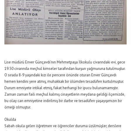
Lise müdürü Enver Günçavdı’nın Mehmetpaşa İlkokulu civarındaki evi, gece
19.50 civarında meçhul kimseler tarafından kurşun yağmuruna tutulmuştur.
O sırada 8-9 yaşındaki kızı ile pencere önünde oturan Enver Günçavdı
hemen kendini yere atmış, muhakkak bir ölümden tesadüfen kurtulmuştur.
Durum emniyete intikal etmiş, fakat herhangi bir ipucu bulunamamıştır.
Zaman zaman faili meçhul kalmış cinayetlerin meydana geldiği ilçemizde,
bu olay can emniyetine indirilmiş bir darbe ve tesadüfen yaşayışımızın bir
örneği olmuştur.
Okulda
Sabah okula gelen öğretmen ve öğrenciler duruma üzülmüşler, derslere