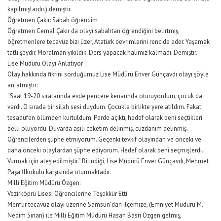
kapılmışlardır.) demiştir.
Öğretmen Çakır: Sabah öğrendim
Öğretmen Cemal Çakır da olayı sabahtan öğrendiğini belirtmiş,
öğretmenlere tecavüz bizi üzer, Atatürk devrimlerini rencide eder. Yaşamak
tatlı şeydir. Moralman yıkıldık. Ders yapacak halimiz kalmadı. Demiştir.
Lise Müdürü Olayı Anlatıyor
Olay hakkında fikrini sorduğumuz Lise Müdürü Enver Günçavdı olayı şöyle
anlatmıştır:
“Saat 19-20 sıralarında evde pencere kenarında oturuyordum, çocuk da
vardı. O sırada bir silah sesi duydum. Çocukla birlikte yere atıldım. Fakat
tesadüfen ölümden kurtuldum. Perde açıktı, hedef olarak beni seçtikleri
belli oluyordu. Duvarda asılı ceketim delinmiş, cüzdanım delinmiş.
Öğrencilerden şüphe etmiyorum. Geçenki tevkif olayından ve önceki ve
daha önceki olaylardan şüphe ediyorum. Hedef olarak beni seçmişlerdi.
Vurmak için ateş edilmiştir.” Bilindiği, Lise Müdürü Enver Günçavdı, Mehmet
Paşa İlkokulu karşısında oturmaktadır.
Milli Eğitim Müdürü Özgen:
Vezirköprü Lisesi Öğrencilerine Teşekkür Etti
Menfur tecavüz olayı üzerine Samsun’dan ilçemize, (Emniyet Müdürü M.
Nedim Sinan) ile Milli Eğitim Müdürü Hasan Basri Özgen gelmiş,