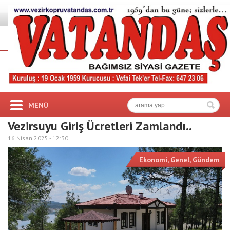
MENÜ
Vezirsuyu Giriş Ücretleri Zamlandı..
16 Nisan 2025 -
12:30
Ekonomi
,
Genel
,
Gündem