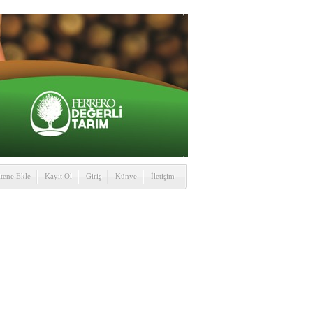
itene Ekle
Kayıt Ol
Giriş
Künye
İletişim