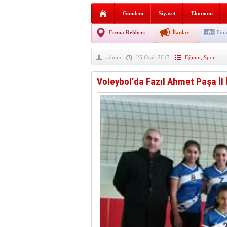
AGD Vezirköprü Temsilciliğ
Gündem
Siyaset
Ekonomi
HAYATIN İÇİNDEN BE
Firma Rehberi
İlanlar
Fina
BANA GÖRE
admin
25 Ocak 2017
Eğitim
,
Spor
Vezirköprü CHP’de istifa 
Voleybol’da Fazıl Ahmet Paşa İl İ