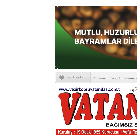
Son Dakika
Kunduz Yağlı Güreşlerind
Ankara & Vezirköprü Plat
Kaymakamına ‘hayırlı olsun
KAYBETTİKLERİMİZ
NÖBETÇİ ECZANELER
PTT Taşerona Geçiyor
Erhan Parlar vefat etti