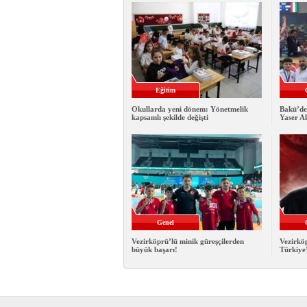
Eğitim
Okullarda yeni dönem: Yönetmelik
Bakü’de
kapsamlı şekilde değişti
Yaser A
Genel
Vezirköprü’lü minik güreşçilerden
Vezirkö
büyük başarı!
Türkiye’