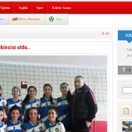
i yeni hizmet binası açıldı
Eğitim
Sağlık
Spor
Kültür Sanat
SLENME
ns
Hava Durumu
Spor
A-
A+
depremi yaşandı!
kincisi oldu..
Arama