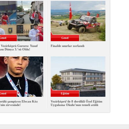
Genel
Genel
 Vezirköprü Gururu: Yusuf
Finalde sınırlar zorlandı
ksu Dünya 3.’sü Oldu!
Genel
Eğitim
prülü şampiyon Efecan Köz
Vezirköprü’de 8 derslikli Özel Eğitim
nin zirvesinde!
Uygulama Okulu’nun temeli atıldı