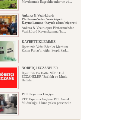
Meydanında Başpehlivanlar ve yü...
Ankara & Vezirköprü
Platformu’ndan Vezirköprü
Kaymakamına ‘hayırlı olsun’ ziyareti
Ankara & Vezirköprü Platformu'ndan
Vezirköprü Kaymakamına 'ha...
KAYBETTİKLERİMİZ
İlçemizde Vefat Edenler Merhum
Rasim Parlar'ın oğlu, Serpil Parl...
NÖBETÇİ ECZANELER
İlçemizde Bu Hafta NÖBETÇİ
ECZANELER "Sağlıklı ve Mutlu
Haftala...
PTT Taşerona Geçiyor
PTT Taşerona Geçiyor PTT Genel
Müdürlüğü 4 bine yakın personelin...
Erhan Parlar vefat etti
Erhan Parlar vefat etti Samsun'da
ikamet eden Vezirköprülü eski ...