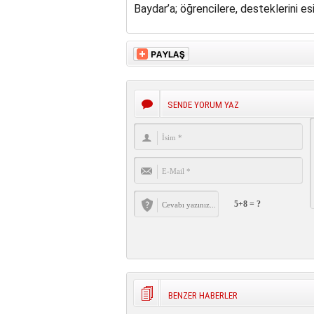
Baydar’a; öğrencilere, desteklerini e
SENDE YORUM YAZ
5+8 = ?
BENZER HABERLER