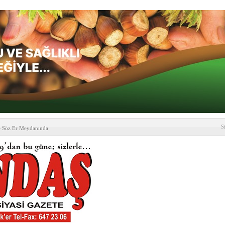
S
e Söz Er Meydanında
formu’ndan Vezirköprü
’ ziyareti