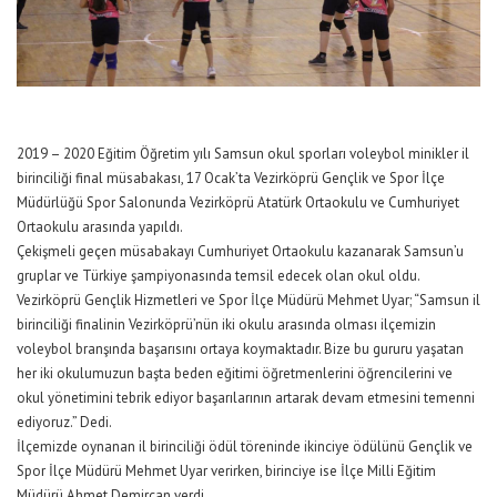
2019 – 2020 Eğitim Öğretim yılı Samsun okul sporları voleybol minikler il
birinciliği final müsabakası, 17 Ocak’ta Vezirköprü Gençlik ve Spor İlçe
Müdürlüğü Spor Salonunda Vezirköprü Atatürk Ortaokulu ve Cumhuriyet
Ortaokulu arasında yapıldı.
Çekişmeli geçen müsabakayı Cumhuriyet Ortaokulu kazanarak Samsun’u
gruplar ve Türkiye şampiyonasında temsil edecek olan okul oldu.
Vezirköprü Gençlik Hizmetleri ve Spor İlçe Müdürü Mehmet Uyar; “Samsun il
birinciliği finalinin Vezirköprü’nün iki okulu arasında olması ilçemizin
voleybol branşında başarısını ortaya koymaktadır. Bize bu gururu yaşatan
her iki okulumuzun başta beden eğitimi öğretmenlerini öğrencilerini ve
okul yönetimini tebrik ediyor başarılarının artarak devam etmesini temenni
ediyoruz.” Dedi.
İlçemizde oynanan il birinciliği ödül töreninde ikinciye ödülünü Gençlik ve
Spor İlçe Müdürü Mehmet Uyar verirken, birinciye ise İlçe Milli Eğitim
Müdürü Ahmet Demircan verdi.