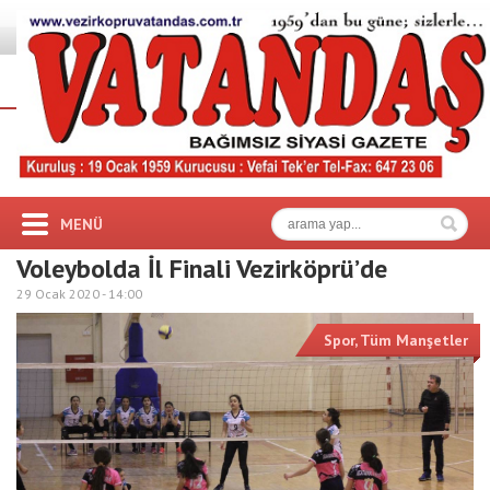
MENÜ
Voleybolda İl Finali Vezirköprü’de
29 Ocak 2020 -
14:00
Spor
,
Tüm Manşetler