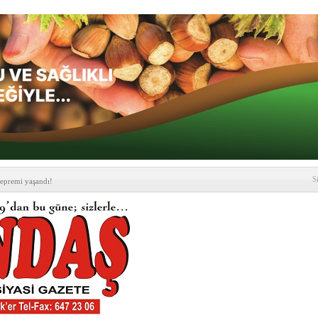
S
depremi yaşandı!
SLENME
etmelik kapsamlı şekilde
lografi, gençlerle geleceğe