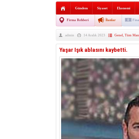
Vezirköprü’de iki ayrı yan
Gündem
Siyaset
Ekonomi
Hafif ticari araç takla attı!
Firma Rehberi
İlanlar
Fina
“Yaz Seninle Güzel” doğa
admin
14 Aralık 2023
Genel
,
Tüm Manş
Yaşar Işık ablasını kaybetti.