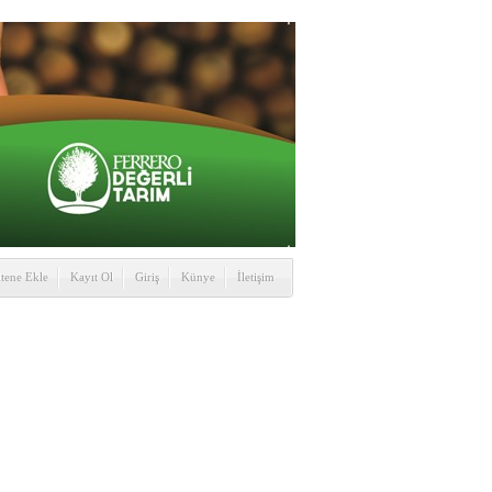
itene Ekle
Kayıt Ol
Giriş
Künye
İletişim