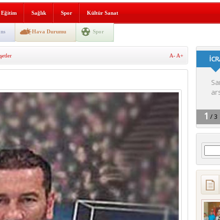
gın korkuttu
Eğitim
Sağlık
Spor
Kültür Sanat
 2’si Çocuk 5 Yaralı
ns
Hava Durumu
Spor
 yürüyüşü
etler
A-
A+
Arama