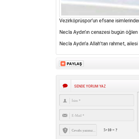
Vezirköprüspor’un efsane isimlerinden
Necla Aydın’ın cenazesi bugün öğlen
Necla Aydın’a Allah’tan rahmet, ailesi 
SENDE YORUM YAZ
5+10 = ?