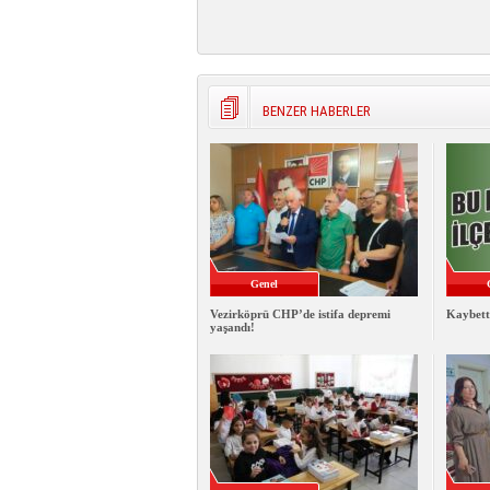
BENZER HABERLER
Genel
Vezirköprü CHP’de istifa depremi
Kaybett
yaşandı!