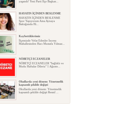
yaşandı! Yeni Parti İlçe Başkan...
HAYATIN İÇİNDEN BESLENME
HAYATIN İÇİNDEN BESLENME
Spor Yapıyorum Ama Aynaya
Baktığımda Hi...
Kaybettiklerimiz
İlçemizde Vefat Edenler İncesu
Mahallesinden Hacı Mustafa Yılmaz...
NÖBETÇİ ECZANELER
NÖBETÇİ ECZANELER "Sağlıklı ve
Mutlu Haftalar Dileriz" 1 Ağusto...
Okullarda yeni dönem: Yönetmelik
kapsamlı şekilde değişti
Okullarda yeni dönem: Yönetmelik
kapsamlı şekilde değişti Resmî ...
Sabır ve zarafetin sanatı filografi,
gençlerle geleceğe taşınıyor
Sabır ve zarafetin sanatı filografi,
gençlerle geleceğe taşınıyor...