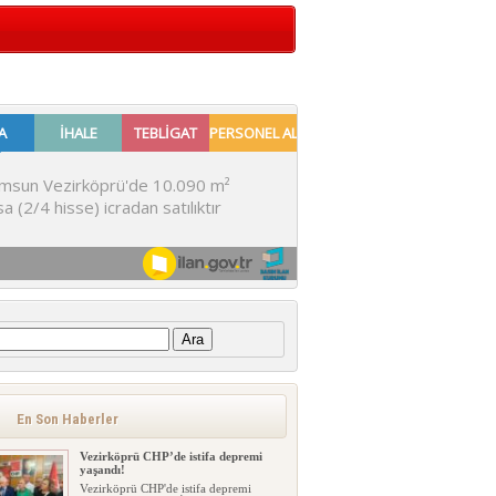
:
BANA GÖRE
Göktan TEK’ER Turizmin önü
açılmalıdır Yaşanan gelişmeler göste...
En Son Haberler
Vezirköprü CHP’de istifa depremi
yaşandı!
Vezirköprü CHP'de istifa depremi