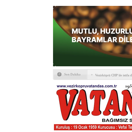
BANA GÖRE
Son Dakika
Vezirköprü CHP’de istifa 
HAYATIN İÇİNDEN BE
Kaybettiklerimiz
NÖBETÇİ ECZANELER
Okullarda yeni dönem: Yön
değişti
Sabır ve zarafetin sanatı fi
taşınıyor