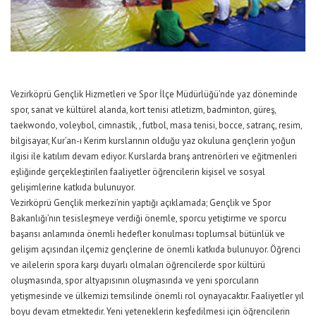
Vezirköprü Gençlik Hizmetleri ve Spor İlçe Müdürlüğü’nde yaz döneminde
spor, sanat ve kültürel alanda, kort tenisi atletizm, badminton, güreş,
taekwondo, voleybol, cimnastik, , futbol, masa tenisi, bocce, satranç, resim,
bilgisayar, Kur’an-ı Kerim kurslarının olduğu yaz okuluna gençlerin yoğun
ilgisi ile katılım devam ediyor. Kurslarda branş antrenörleri ve eğitmenleri
eşliğinde gerçekleştirilen faaliyetler öğrencilerin kişisel ve sosyal
gelişimlerine katkıda bulunuyor.
Vezirköprü Gençlik merkezi’nin yaptığı açıklamada; Gençlik ve Spor
Bakanlığı’nın tesisleşmeye verdiği önemle, sporcu yetiştirme ve sporcu
başarısı anlamında önemli hedefler konulması toplumsal bütünlük ve
gelişim açısından ilçemiz gençlerine de önemli katkıda bulunuyor. Öğrenci
ve ailelerin spora karşı duyarlı olmaları öğrencilerde spor kültürü
oluşmasında, spor altyapısının oluşmasında ve yeni sporcuların
yetişmesinde ve ülkemizi temsilinde önemli rol oynayacaktır. Faaliyetler yıl
boyu devam etmektedir. Yeni yeteneklerin keşfedilmesi için öğrencilerin