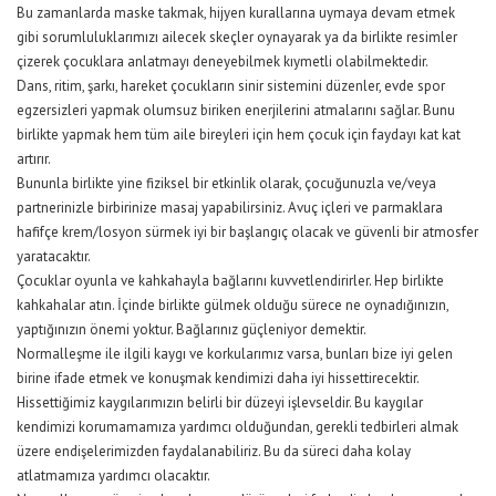
Bu zamanlarda maske takmak, hijyen kurallarına uymaya devam etmek
gibi sorumluluklarımızı ailecek skeçler oynayarak ya da birlikte resimler
çizerek çocuklara anlatmayı deneyebilmek kıymetli olabilmektedir.
Dans, ritim, şarkı, hareket çocukların sinir sistemini düzenler, evde spor
egzersizleri yapmak olumsuz biriken enerjilerini atmalarını sağlar. Bunu
birlikte yapmak hem tüm aile bireyleri için hem çocuk için faydayı kat kat
artırır.
Bununla birlikte yine fiziksel bir etkinlik olarak, çocuğunuzla ve/veya
partnerinizle birbirinize masaj yapabilirsiniz. Avuç içleri ve parmaklara
hafifçe krem/losyon sürmek iyi bir başlangıç olacak ve güvenli bir atmosfer
yaratacaktır.
Çocuklar oyunla ve kahkahayla bağlarını kuvvetlendirirler. Hep birlikte
kahkahalar atın. İçinde birlikte gülmek olduğu sürece ne oynadığınızın,
yaptığınızın önemi yoktur. Bağlarınız güçleniyor demektir.
Normalleşme ile ilgili kaygı ve korkularımız varsa, bunları bize iyi gelen
birine ifade etmek ve konuşmak kendimizi daha iyi hissettirecektir.
Hissettiğimiz kaygılarımızın belirli bir düzeyi işlevseldir. Bu kaygılar
kendimizi korumamamıza yardımcı olduğundan, gerekli tedbirleri almak
üzere endişelerimizden faydalanabiliriz. Bu da süreci daha kolay
atlatmamıza yardımcı olacaktır.