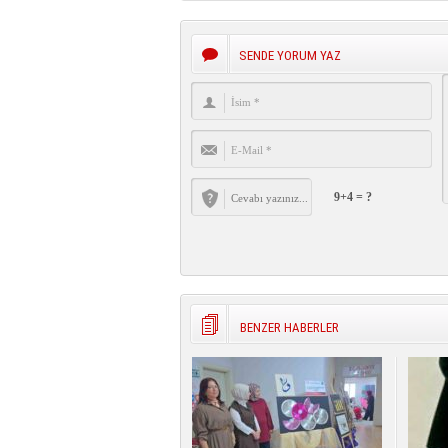
SENDE YORUM YAZ
9+4 = ?
BENZER HABERLER