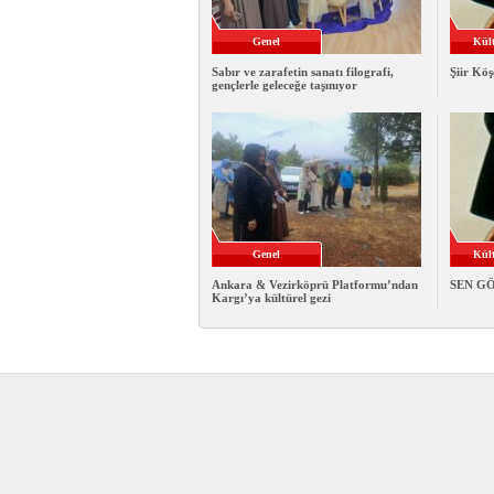
Genel
Kült
Sabır ve zarafetin sanatı filografi,
Şiir Köş
gençlerle geleceğe taşınıyor
Genel
Kült
Ankara & Vezirköprü Platformu’ndan
SEN G
Kargı’ya kültürel gezi