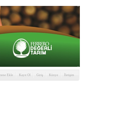
itene Ekle
Kayıt Ol
Giriş
Künye
İletişim