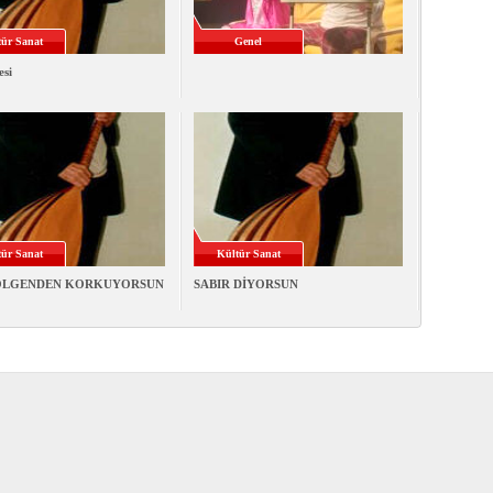
ür Sanat
Genel
esi
ür Sanat
Kültür Sanat
ÖLGENDEN KORKUYORSUN
SABIR DİYORSUN