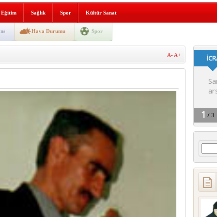
lografi, gençlerle geleceğe
Eğitim
Sağlık
Spor
Kültür Sanat
gın korkuttu
ns
Hava Durumu
Spor
 2’si Çocuk 5 Yaralı
A-
A+
 yürüyüşü
Arama