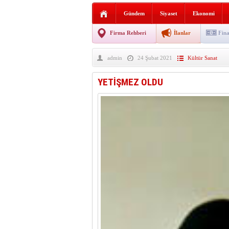
Sabır ve zarafetin sanatı fi
Gündem
Siyaset
Ekonomi
taşınıyor
Vezirköprü’de iki ayrı yan
Firma Rehberi
İlanlar
Fina
Hafif ticari araç takla attı!
admin
24 Şubat 2021
Kültür Sanat
“Yaz Seninle Güzel” doğa
YETİŞMEZ OLDU