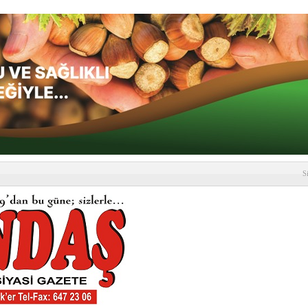
S
depremi yaşandı!
SLENME
etmelik kapsamlı şekilde