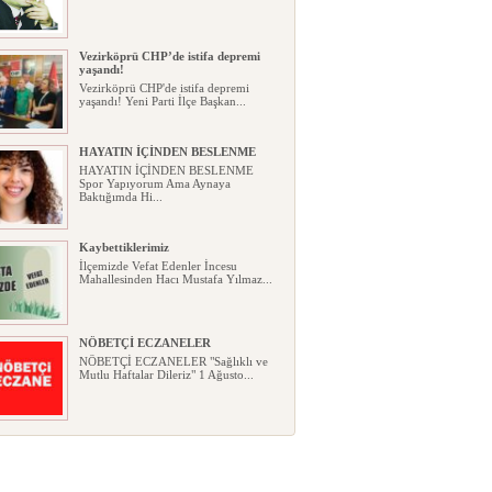
Vezirköprü CHP’de istifa depremi
yaşandı!
Vezirköprü CHP'de istifa depremi
yaşandı! Yeni Parti İlçe Başkan...
HAYATIN İÇİNDEN BESLENME
HAYATIN İÇİNDEN BESLENME
Spor Yapıyorum Ama Aynaya
Baktığımda Hi...
Kaybettiklerimiz
İlçemizde Vefat Edenler İncesu
Mahallesinden Hacı Mustafa Yılmaz...
NÖBETÇİ ECZANELER
NÖBETÇİ ECZANELER "Sağlıklı ve
Mutlu Haftalar Dileriz" 1 Ağusto...
Okullarda yeni dönem: Yönetmelik
kapsamlı şekilde değişti
Okullarda yeni dönem: Yönetmelik
kapsamlı şekilde değişti Resmî ...