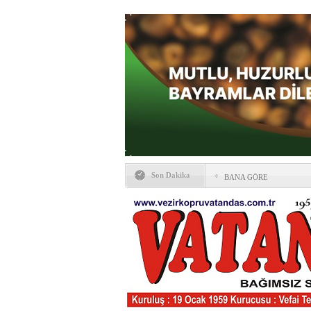
Son Dakika
BANA GÖRE
Vezirköprü CHP’de istifa 
HAYATIN İÇİNDEN BE
Kaybettiklerimiz
NÖBETÇİ ECZANELER
Okullarda yeni dönem: Yön
değişti