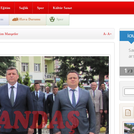
i yeni hizmet binası açıldı
Eğitim
Sağlık
Spor
Kültür Sanat
SLENME
ns
Hava Durumu
Spor
üm Manşetler
A-
A+
depremi yaşandı!
Arama