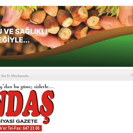
S
e Söz Er Meydanında
formu’ndan Vezirköprü
’ ziyareti