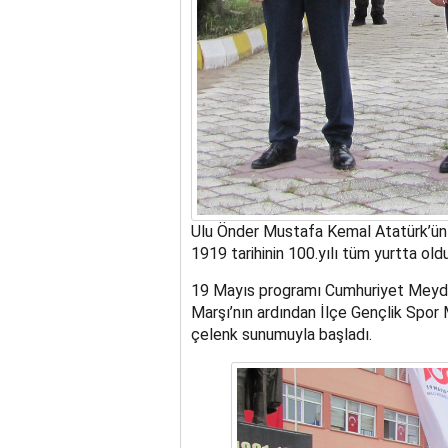
Ulu Önder Mustafa Kemal Atatürk’ün K
1919 tarihinin 100.yılı tüm yurtta oldu
19 Mayıs programı Cumhuriyet Meydanı
Marşı’nın ardından İlçe Gençlik Spo
çelenk sunumuyla başladı.