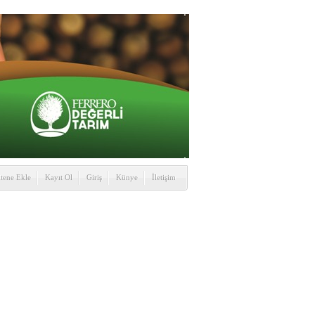
itene Ekle
Kayıt Ol
Giriş
Künye
İletişim