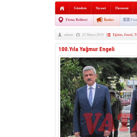
AGD Vezirköprü Temsilciliğ
Gündem
Siyaset
Ekonomi
HAYATIN İÇİNDEN BE
Firma Rehberi
İlanlar
Fina
BANA GÖRE
admin
22 Mayıs 2019
Eğitim
,
Genel
,
T
Vezirköprü CHP’de istifa 
100.Yıla Yağmur Engeli