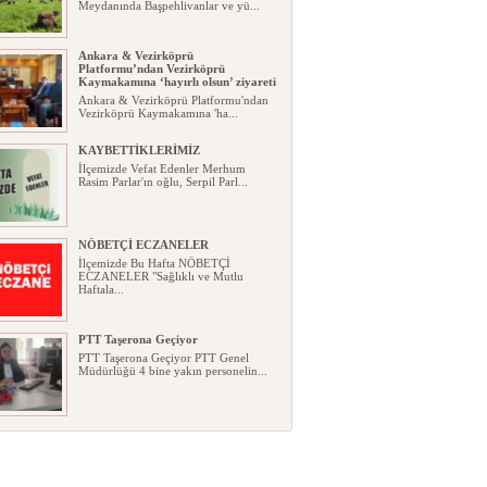
Meydanında Başpehlivanlar ve yü...
Ankara & Vezirköprü
Platformu’ndan Vezirköprü
Kaymakamına ‘hayırlı olsun’ ziyareti
Ankara & Vezirköprü Platformu'ndan
Vezirköprü Kaymakamına 'ha...
KAYBETTİKLERİMİZ
İlçemizde Vefat Edenler Merhum
Rasim Parlar'ın oğlu, Serpil Parl...
NÖBETÇİ ECZANELER
İlçemizde Bu Hafta NÖBETÇİ
ECZANELER "Sağlıklı ve Mutlu
Haftala...
PTT Taşerona Geçiyor
PTT Taşerona Geçiyor PTT Genel
Müdürlüğü 4 bine yakın personelin...
Erhan Parlar vefat etti
Erhan Parlar vefat etti Samsun'da
ikamet eden Vezirköprülü eski ...