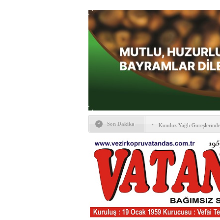
Son Dakika
Kunduz Yağlı Güreşlerind
Ankara & Vezirköprü Plat
Kaymakamına ‘hayırlı olsun
KAYBETTİKLERİMİZ
NÖBETÇİ ECZANELER
PTT Taşerona Geçiyor
Erhan Parlar vefat etti