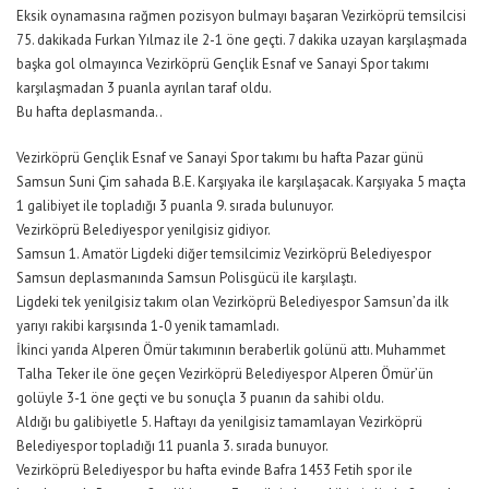
Eksik oynamasına rağmen pozisyon bulmayı başaran Vezirköprü temsilcisi
75. dakikada Furkan Yılmaz ile 2-1 öne geçti. 7 dakika uzayan karşılaşmada
başka gol olmayınca Vezirköprü Gençlik Esnaf ve Sanayi Spor takımı
karşılaşmadan 3 puanla ayrılan taraf oldu.
Bu hafta deplasmanda..
Vezirköprü Gençlik Esnaf ve Sanayi Spor takımı bu hafta Pazar günü
Samsun Suni Çim sahada B.E. Karşıyaka ile karşılaşacak. Karşıyaka 5 maçta
1 galibiyet ile topladığı 3 puanla 9. sırada bulunuyor.
Vezirköprü Belediyespor yenilgisiz gidiyor.
Samsun 1. Amatör Ligdeki diğer temsilcimiz Vezirköprü Belediyespor
Samsun deplasmanında Samsun Polisgücü ile karşılaştı.
Ligdeki tek yenilgisiz takım olan Vezirköprü Belediyespor Samsun’da ilk
yarıyı rakibi karşısında 1-0 yenik tamamladı.
İkinci yarıda Alperen Ömür takımının beraberlik golünü attı. Muhammet
Talha Teker ile öne geçen Vezirköprü Belediyespor Alperen Ömür’ün
golüyle 3-1 öne geçti ve bu sonuçla 3 puanın da sahibi oldu.
Aldığı bu galibiyetle 5. Haftayı da yenilgisiz tamamlayan Vezirköprü
Belediyespor topladığı 11 puanla 3. sırada bunuyor.
Vezirköprü Belediyespor bu hafta evinde Bafra 1453 Fetih spor ile