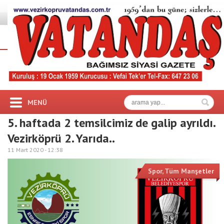
MENÜ
5. haftada 2 temsilcimiz de galip ayrıldı.
Vezirköprü 2. Yarıda..
11 Mart 2020 -
12:38
Spor
,
Tüm Manşetler