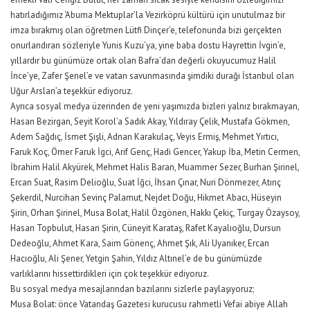
hatırladığımız ‘Abuma Mektuplar’la Vezirköprü kültürü için unutulmaz bir
imza bırakmış olan öğretmen Lütfi Dinçer’e, telefonunda bizi gerçekten
onurlandıran sözleriyle Yunis Kuzu’ya, yine baba dostu Hayrettin İvgin’e,
yıllardır bu günümüze ortak olan Bafra’dan değerli okuyucumuz Halil
İnce’ye, Zafer Şenel’e ve vatan savunmasında şimdiki durağı İstanbul olan
Uğur Arslan’a teşekkür ediyoruz.
Ayrıca sosyal medya üzerinden de yeni yaşımızda bizleri yalnız bırakmayan,
Hasan Bezirgan, Seyit Korol’a Sadık Akay, Yıldıray Çelik, Mustafa Gökmen,
Adem Sağdıç, İsmet Şişli, Adnan Karakulaç, Veyis Ermiş, Mehmet Yırtıcı,
Faruk Koç, Ömer Faruk İgci, Arif Genç, Hadi Gencer, Yakup İba, Metin Cermen,
İbrahim Halil Akyürek, Mehmet Halis Baran, Muammer Sezer, Burhan Şirinel,
Ercan Suat, Rasim Delioğlu, Suat İğci, İhsan Çınar, Nuri Dönmezer, Atınç
Şekerdil, Nurcihan Sevinç Palamut, Nejdet Doğu, Hikmet Abacı, Hüseyin
Şirin, Orhan Şirinel, Musa Bolat, Halil Özgönen, Hakkı Çekiç, Turgay Özaysoy,
Hasan Topbulut, Hasan Şirin, Cüneyit Karataş, Rafet Kayalıoğlu, Dursun
Dedeoğlu, Ahmet Kara, Saim Gönenç, Ahmet Şık, Ali Uyanıker, Ercan
Hacıoğlu, Ali Şener, Yetgin Şahin, Yıldız Altınel’e de bu günümüzde
varlıklarını hissettirdikleri için çok teşekkür ediyoruz.
Bu sosyal medya mesajlarından bazılarını sizlerle paylaşıyoruz;
Musa Bolat: önce Vatandaş Gazetesi kurucusu rahmetli Vefai abiye Allah