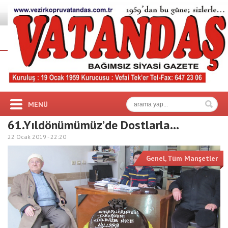
MENÜ
61.Yıldönümümüz’de Dostlarla…
22 Ocak 2019 -
22:20
Genel
,
Tüm Manşetler