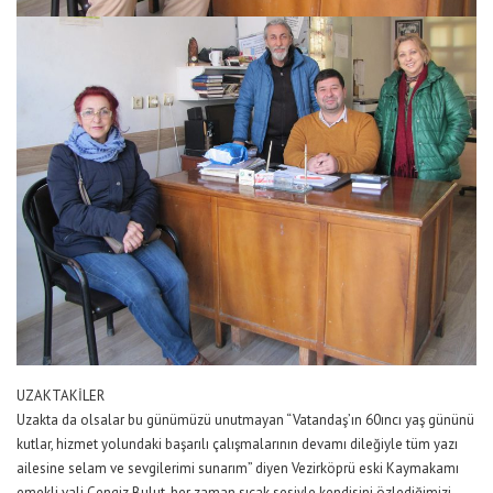
UZAKTAKİLER
Uzakta da olsalar bu günümüzü unutmayan “Vatandaş’ın 60ıncı yaş gününü
kutlar, hizmet yolundaki başarılı çalışmalarının devamı dileğiyle tüm yazı
ailesine selam ve sevgilerimi sunarım” diyen Vezirköprü eski Kaymakamı
emekli vali Cengiz Bulut, her zaman sıcak sesiyle kendisini özlediğimizi