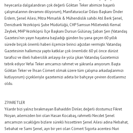
heyecanla dalgalandıran çok değerli Göktan Teker abimize başarılı
çalışmalarının devamını diliyorum), Manifaturacılar Odası Başkanı Önder
Erdem, Şenel Ailesi, Mitra Mimarlık & Mühendislik sahibi Atıl Berk Şenel,
Denizbank Vezirköprü Şube Müdürlüğü, CHP Samsun Milletvekili Kemal
Zeybek, MHP Vezirköprü İlçe Başkanı Dursun Gülünay, Şaban Şen (Vatandaş
Gazetesi’nin yayın hayatına başladığı günden bu yana geçen 60 yıllık
sürede birçok önemli haberi ilçemize birinci ağızdan vermiştir. Vatandaş
Gazetesinin halkımıza yaptıı katkılar çok önemlidir. 60 yıl önce dürüst
tarafsız ve ilkeli habercilik anlayışı ile yola çıkan Vatandaş Gazetemizi
tebrik ediyor Vefai Teker amcamızı rahmet ve şükranla anıyorum. Başta
Göktan Teker ve İhsan Cömert olmak üzere tüm çalışma arkadaşlarımızı
kutluyorum) çiçekleriyle gazetemizi adeta bir bahçeye çeviren dostlarımız
oldu.
ZİYARETLER
Yılardır bizi yalnız bırakmayan Bahaiddin Dinler, değerli dostumuz Fikret
Noyan, ailemizden biri olan Hasan Kocabaş, rahmetli Necdet Şenel
amcamızın sıcaklığını bizlere sürekli hissettiren Şenel Ailesi adına Nebahat,
Sebahat ve Sami Şenel, ayrı bir yeri olan Cömert Sigorta acentesi Nuri