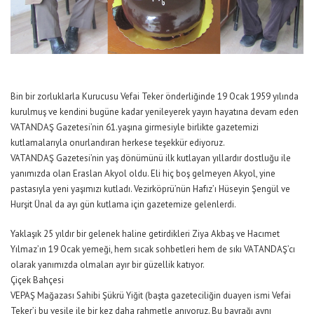
Bin bir zorluklarla Kurucusu Vefai Teker önderliğinde 19 Ocak 1959 yılında
kurulmuş ve kendini bugüne kadar yenileyerek yayın hayatına devam eden
VATANDAŞ Gazetesi’nin 61.yaşına girmesiyle birlikte gazetemizi
kutlamalarıyla onurlandıran herkese teşekkür ediyoruz.
VATANDAŞ Gazetesi’nin yaş dönümünü ilk kutlayan yıllardır dostluğu ile
yanımızda olan Eraslan Akyol oldu. Eli hiç boş gelmeyen Akyol, yine
pastasıyla yeni yaşımızı kutladı. Vezirköprü’nün Hafız’ı Hüseyin Şengül ve
Hurşit Ünal da ayı gün kutlama için gazetemize gelenlerdi.
Yaklaşık 25 yıldır bir gelenek haline getirdikleri Ziya Akbaş ve Hacımet
Yılmaz’ın 19 Ocak yemeği, hem sıcak sohbetleri hem de sıkı VATANDAŞ’cı
olarak yanımızda olmaları ayır bir güzellik katıyor.
Çiçek Bahçesi
VEPAŞ Mağazası Sahibi Şükrü Yiğit (başta gazeteciliğin duayen ismi Vefai
Teker’i bu vesile ile bir kez daha rahmetle anıyoruz. Bu bayrağı aynı