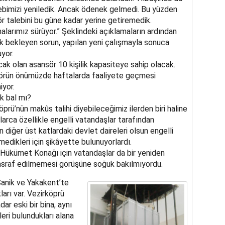
ebimizi yeniledik. Ancak ödenek gelmedi. Bu yüzden
r talebini bu güne kadar yerine getiremedik.
alarımız sürüyor.” Şeklindeki açıklamaların ardından
 bekleyen sorun, yapılan yeni çalışmayla sonuca
yor.
cak olan asansör 10 kişilik kapasiteye sahip olacak.
rün önümüzde haftalarda faaliyete geçmesi
iyor.
k bal mı?
öprü’nün makûs talihi diyebileceğimiz ilerden biri haline
arca özellikle engelli vatandaşlar tarafından
 diğer üst katlardaki devlet daireleri olsun engelli
medikleri için şikâyette bulunuyorlardı.
Hükümet Konağı için vatandaşlar da bir yeniden
 masraf edilmemesi görüşüne soğuk bakılmıyordu.
 Canik ve Yakakent’te
rı var. Vezirköprü
ar eski bir bina, aynı
eri bulundukları alana