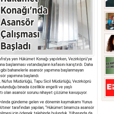
fra’ya yen Hükümet Konağı yapılırken, Vezirköprü’ye
ına başlanması vatandaşların kafasını karıştırdı. Daha
 gibi bahanelerle asansör yapımına başlanmayan
ör yapımına başlandı.
ü, Nüfus Müdürlüğü, Tapu Sicil Müdürlüğü, Vezirköprü
unduğu binada özellikle engelli ve yaşlı
kıntı olan asansör sorunu nihayet çözüme kavuşuyor.
yılında gündeme gelen ve dönemin kaymakamı Yunus
ltıner tarafından yapılan; “Hükümet binamıza asansör
bilmesi için ödenek talebinde bulunduk. Yılbaşında da