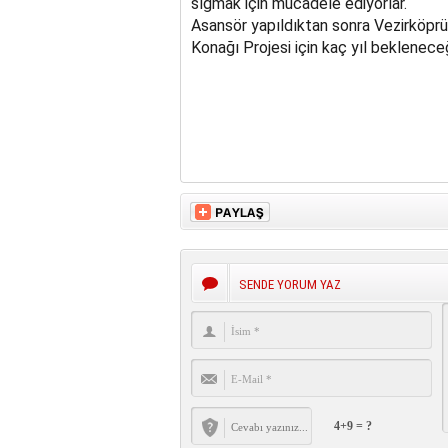
sığmak için mücadele ediyorlar.
Asansör yapıldıktan sonra Vezirköpr
Konağı Projesi için kaç yıl beklenec
SENDE YORUM YAZ
4+9 = ?