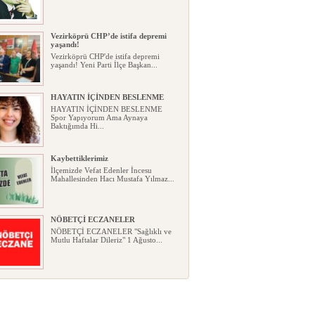
Vezirköprü CHP’de istifa depremi
yaşandı!
Vezirköprü CHP'de istifa depremi
yaşandı! Yeni Parti İlçe Başkan...
HAYATIN İÇİNDEN BESLENME
HAYATIN İÇİNDEN BESLENME
Spor Yapıyorum Ama Aynaya
Baktığımda Hi...
Kaybettiklerimiz
İlçemizde Vefat Edenler İncesu
Mahallesinden Hacı Mustafa Yılmaz...
NÖBETÇİ ECZANELER
NÖBETÇİ ECZANELER "Sağlıklı ve
Mutlu Haftalar Dileriz" 1 Ağusto...
Okullarda yeni dönem: Yönetmelik
kapsamlı şekilde değişti
Okullarda yeni dönem: Yönetmelik
kapsamlı şekilde değişti Resmî ...