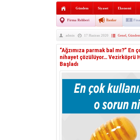
Sabır ve zarafetin sanatı fi
Gündem
Siyaset
Ekonomi
taşınıyor
Vezirköprü’de iki ayrı yan
Firma Rehberi
İlanlar
Fina
Hafif ticari araç takla attı!
admin
17 Haziran 2020
Genel
,
Günde
“Yaz Seninle Güzel” doğa
“Ağzımıza parmak bal mı?” En ço
nihayet çözülüyor… Vezirköprü
Başladı