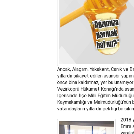
Ancak, Alaçam, Yakakent, Canik ve Ba
yıllardır şikayet edilen asansör yapım
önce bina kaldırmaz, yer bulunamıyor
Vezirköprü Hükümet Konağı’nda asans
İçerisinde İlçe Milli Eğitim Müdürlüğ
Kaymakamlığı ve Malmüdürlüğü’nün bul
vatandaşların yıllardır çektiği bir sı
2018 
Emre A
yapıla