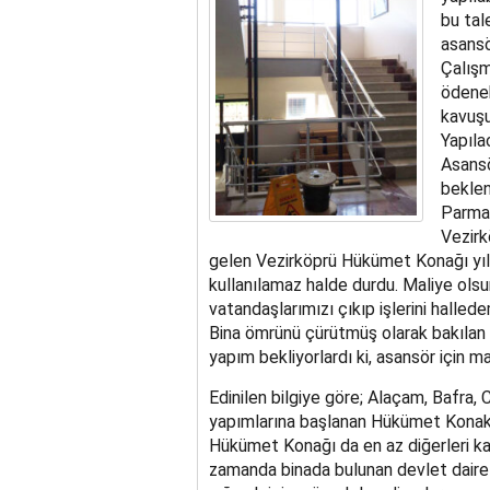
bu tal
asansö
Çalışm
ödenek
kavuşu
Yapıla
Asansö
beklen
Parma
Vezirk
gelen Vezirköprü Hükümet Konağı yıll
kullanılamaz halde durdu. Maliye olsun
vatandaşlarımızı çıkıp işlerini hallede
Bina ömrünü çürütmüş olarak bakılan 
yapım bekliyorlardı ki, asansör için
Edinilen bilgiye göre; Alaçam, Bafra,
yapımlarına başlanan Hükümet Konakla
Hükümet Konağı da en az diğerleri kad
zamanda binada bulunan devlet dairel