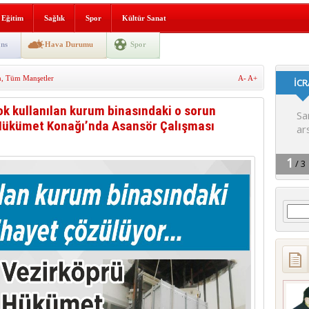
lografi, gençlerle geleceğe
Eğitim
Sağlık
Spor
Kültür Sanat
gın korkuttu
ns
Hava Durumu
Spor
 2’si Çocuk 5 Yaralı
m
,
Tüm Manşetler
A-
A+
 yürüyüşü
k kullanılan kurum binasındaki o sorun
 Hükümet Konağı’nda Asansör Çalışması
Arama