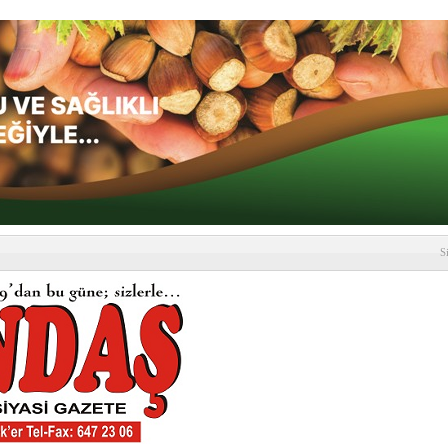
S
depremi yaşandı!
SLENME
etmelik kapsamlı şekilde