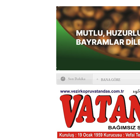
Son Dakika
BANA GÖRE
Vezirköprü CHP’de istifa 
HAYATIN İÇİNDEN BE
Kaybettiklerimiz
NÖBETÇİ ECZANELER
Okullarda yeni dönem: Yön
değişti