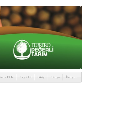
itene Ekle
Kayıt Ol
Giriş
Künye
İletişim