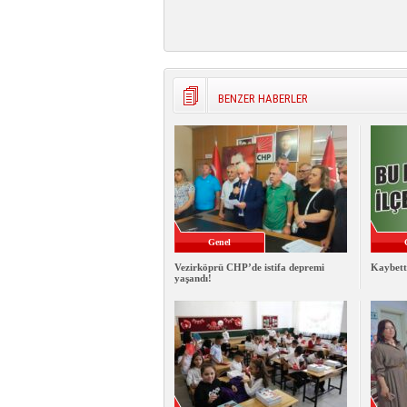
BENZER HABERLER
Genel
Vezirköprü CHP’de istifa depremi
Kaybett
yaşandı!