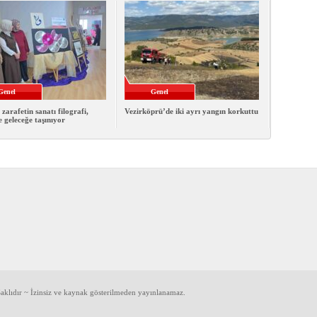
Genel
Genel
 zarafetin sanatı filografi,
Vezirköprü’de iki ayrı yangın korkuttu
e geleceğe taşınıyor
klıdır ~ İzinsiz ve kaynak gösterilmeden yayınlanamaz.