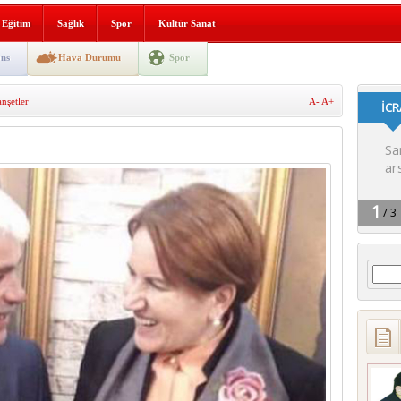
lografi, gençlerle geleceğe
Eğitim
Sağlık
Spor
Kültür Sanat
gın korkuttu
ns
Hava Durumu
Spor
 2’si Çocuk 5 Yaralı
şetler
A-
A+
 yürüyüşü
Arama