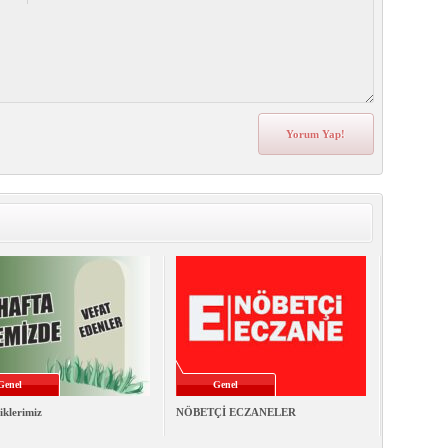
Genel
Genel
iklerimiz
NÖBETÇİ ECZANELER