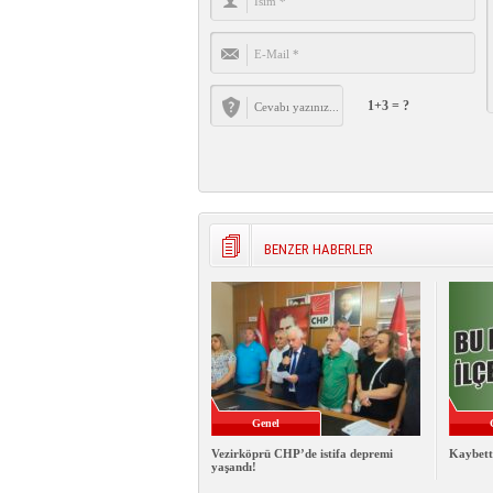
1+3 = ?
BENZER HABERLER
Genel
Vezirköprü CHP’de istifa depremi
Kaybett
yaşandı!