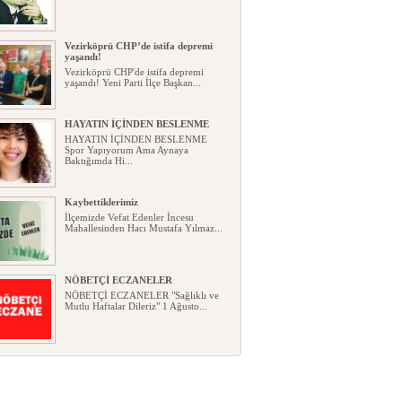
Vezirköprü CHP’de istifa depremi
yaşandı!
Vezirköprü CHP'de istifa depremi
yaşandı! Yeni Parti İlçe Başkan...
HAYATIN İÇİNDEN BESLENME
HAYATIN İÇİNDEN BESLENME
Spor Yapıyorum Ama Aynaya
Baktığımda Hi...
Kaybettiklerimiz
İlçemizde Vefat Edenler İncesu
Mahallesinden Hacı Mustafa Yılmaz...
NÖBETÇİ ECZANELER
NÖBETÇİ ECZANELER "Sağlıklı ve
Mutlu Haftalar Dileriz" 1 Ağusto...
Okullarda yeni dönem: Yönetmelik
kapsamlı şekilde değişti
Okullarda yeni dönem: Yönetmelik
kapsamlı şekilde değişti Resmî ...