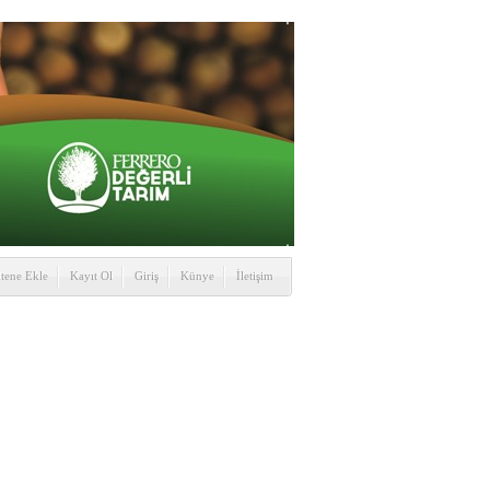
itene Ekle
Kayıt Ol
Giriş
Künye
İletişim