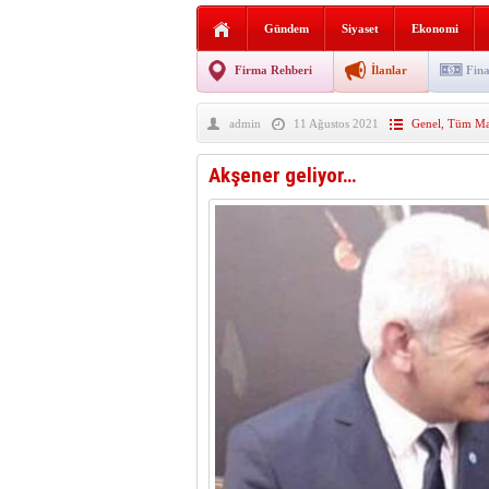
Sabır ve zarafetin sanatı fi
Gündem
Siyaset
Ekonomi
taşınıyor
Vezirköprü’de iki ayrı yan
Firma Rehberi
İlanlar
Fina
Hafif ticari araç takla attı!
admin
11 Ağustos 2021
Genel
,
Tüm Man
“Yaz Seninle Güzel” doğa
Akşener geliyor…