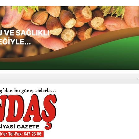
S
depremi yaşandı!
SLENME
etmelik kapsamlı şekilde