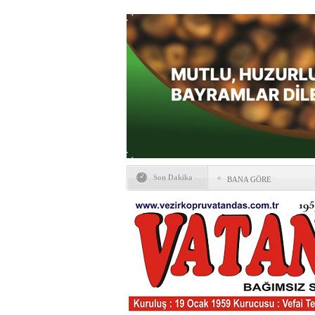
Son Dakika
BANA GÖRE
Vezirköprü CHP’de istifa 
HAYATIN İÇİNDEN BE
Kaybettiklerimiz
NÖBETÇİ ECZANELER
Okullarda yeni dönem: Yön
değişti