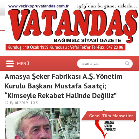
MENÜ
Amasya Şeker Fabrikası A.Ş. Yönetim
Kurulu Başkanı Mustafa Saatçi;
“Kimseyle Rekabet Halinde Değiliz”
12 Eylül 2019 -
10:31
Genel
,
Tüm Manşetler