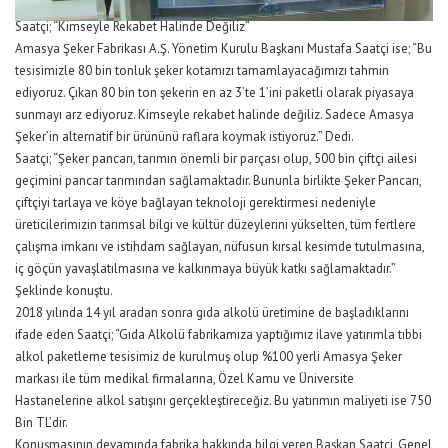
Saatçi; “Kimseyle Rekabet Halinde Değiliz”
Amasya Şeker Fabrikası A.Ş. Yönetim Kurulu Başkanı Mustafa Saatçi ise; “Bu
tesisimizle 80 bin tonluk şeker kotamızı tamamlayacağımızı tahmin
ediyoruz. Çıkan 80 bin ton şekerin en az 3’te 1’ini paketli olarak piyasaya
sunmayı arz ediyoruz. Kimseyle rekabet halinde değiliz. Sadece Amasya
Şeker’in alternatif bir ürününü raflara koymak istiyoruz.” Dedi.
Saatçi; “Şeker pancarı, tarımın önemli bir parçası olup, 500 bin çiftçi ailesi
geçimini pancar tarımından sağlamaktadır. Bununla birlikte Şeker Pancarı,
çiftçiyi tarlaya ve köye bağlayan teknoloji gerektirmesi nedeniyle
üreticilerimizin tarımsal bilgi ve kültür düzeylerini yükselten, tüm fertlere
çalışma imkanı ve istihdam sağlayan, nüfusun kırsal kesimde tutulmasına,
iç göçün yavaşlatılmasına ve kalkınmaya büyük katkı sağlamaktadır.”
Şeklinde konuştu.
2018 yılında 14 yıl aradan sonra gıda alkolü üretimine de başladıklarını
ifade eden Saatçi; “Gıda Alkolü fabrikamıza yaptığımız ilave yatırımla tıbbi
alkol paketleme tesisimiz de kurulmuş olup %100 yerli Amasya Şeker
markası ile tüm medikal firmalarına, Özel Kamu ve Üniversite
Hastanelerine alkol satışını gerçekleştireceğiz. Bu yatırımın maliyeti ise 750
Bin TL’dir.
Konuşmasının devamında fabrika hakkında bilgi veren Başkan Saatçi, Genel