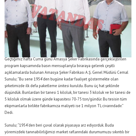
Geçtiğimiz hafta Cuma günü Amasya Şeker Fabrikasında gerçekleştirilen
program kapsamında basın mensuplarıyla biraraya gelerek çeşitli
açıklamalarda bulunan Amasya Şeker Fabrikası A.Ş. Genel Müdürü Cemal
Sunulu; “Bu sene 1954’den bugüne kadar faaliyet göstermekte olan
şirketimizde ilk defa paketleme ünitesi kuruldu. Bunu üç hat şeklinde
düşündük. Bunlardan bir tanesi 1 kiloluk, bir tanesi 3 kiloluk ve bir tanesi de
5 kiloluk olmak üzere günde kapasitesi 70-75 ton/gündür. Bu tesisin tüm
ekipmanlarla birlikte fabrikamıza maliyeti ise 1 milyon TL civarındadır.”
Dedi.
Sunulu; “1954’den beri çuval olarak piyasaya arz ediyorduk. Buda
yöremizdeki tanınabilirliğimizi market raflarındaki durumumuzu sıkıntılı bir