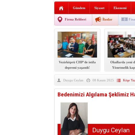
Sabır ve zarafetin sanatı fi
Gündem
Siyaset
Ekonomi
taşınıyor
Vezirköprü’de iki ayrı yan
Firma Rehberi
İlanlar
Fina
Hafif ticari araç takla attı!
“Yaz Seninle Güzel” doğa
Vezirköprü CHP’de istifa
Okullarda yeni 
depremi yaşandı!
Yönetmelik kap
şekilde değiş
Duygu Ceylan
08 Kasım 2025
Köşe Yaz
Bedenimizi Algılama Şeklimiz Ha
Duygu Ceylan