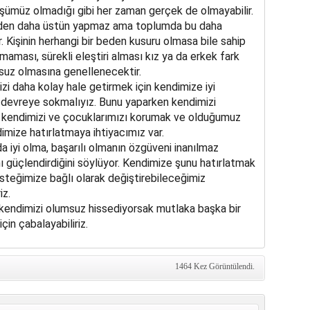
şümüz olmadığı gibi her zaman gerçek de olmayabilir.
rinden daha üstün yapmaz ama toplumda bu daha
. Kişinin herhangi bir beden kusuru olmasa bile sahip
aması, sürekli eleştiri alması kız ya da erkek fark
suz olmasına genellenecektir.
mizi daha kolay hale getirmek için kendimize iyi
devreye sokmalıyız. Bunu yaparken kendimizi
 kendimizi ve çocuklarımızı korumak ve olduğumuz
mize hatırlatmaya ihtiyacımız var.
da iyi olma, başarılı olmanın özgüveni inanılmaz
ını güçlendirdiğini söylüyor. Kendimize şunu hatırlatmak
steğimize bağlı olarak değiştirebileceğimiz
iz.
 kendimizi olumsuz hissediyorsak mutlaka başka bir
in çabalayabiliriz.
1464 Kez Görüntülendi.