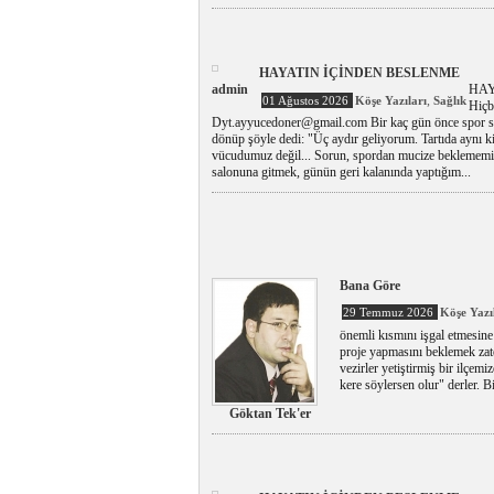
HAYATIN İÇİNDEN BESLENME
admin
HAY
,
01 Ağustos 2026
Köşe Yazıları
Sağlık
Hiç
Dyt.ayyucedoner@gmail.com Bir kaç gün önce spor sal
dönüp şöyle dedi: "Üç aydır geliyorum. Tartıda aynı
vücudumuz değil... Sorun, spordan mucize beklememiz.
salonuna gitmek, günün geri kalanında yaptığım...
Bana Göre
29 Temmuz 2026
Köşe Yazı
önemli kısmını işgal etmesine
proje yapmasını beklemek zate
vezirler yetiştirmiş bir ilçemi
kere söylersen olur" derler. B
Göktan Tek'er