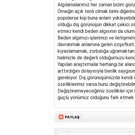
Algılamalarımız her zaman bizim görü
Örneğin açık tenli olmak birini diğe
popülerse kişi buna anlam yükleyebilir
olduğu dış görünüşün dikkat çekici olm
etmez kendi beden algısının da olum
Beden algımızı işlerimizi ve iletişimi
davranmak anlamına gelen özşefkati 
kıyaslamamak, zorbalığa uğramaktan
halimizle de değerli olduğumuzu kendi
Yapılan araştırmalar herhangi bir alan
arttırdığını dolayısıyla benlik saygıs
gerekiyor. Dış görünüşümüzde kendi i
özelliklerimiz varsa bunu değiştirebilir
Değiştiremeyeceğimiz özellikler için
güçlü yönümüz olduğunu fark etmek iç