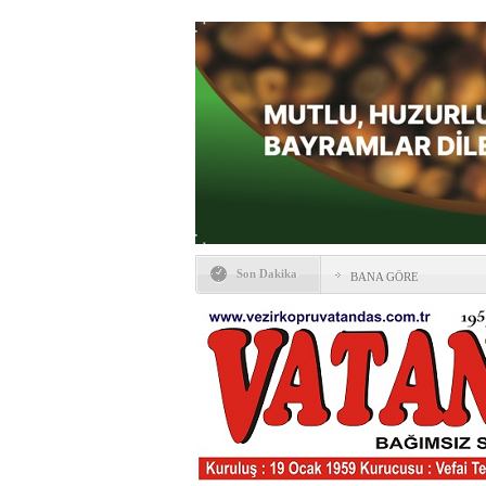
Son Dakika
BANA GÖRE
Vezirköprü CHP’de istifa 
HAYATIN İÇİNDEN BE
Kaybettiklerimiz
NÖBETÇİ ECZANELER
Okullarda yeni dönem: Yön
değişti