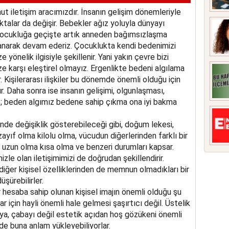
iletişim aracımızdır. İnsanın gelişim dönemleriyle
oktalar da değişir. Bebekler ağız yoluyla dünyayı
 çocukluğa geçişte artık anneden bağımsızlaşma
zanarak devam ederiz. Çocuklukta kendi bedenimizi
 yönelik ilgisiyle şekillenir. Yani yakın çevre bizi
e karşı eleştirel olmayız. Ergenlikte bedeni algılama
. Kişilerarası ilişkiler bu dönemde önemli olduğu için
r. Daha sonra ise insanın gelişimi, olgunlaşması,
rle; beden algımız bedene sahip çıkma ona iyi bakma
inde değişiklik gösterebileceği gibi, doğum lekesi,
zayıf olma kilolu olma, vücudun diğerlerinden farklı bir
 uzun olma kısa olma ve benzeri durumları kapsar.
le olan iletişimimizi de doğrudan şekillendirir.
ğer kişisel özelliklerinden de memnun olmadıkları bir
üşürebilirler.
r hesaba sahip olunan kişisel imajın önemli olduğu şu
 için hayli önemli hale gelmesi şaşırtıcı değil. Üstelik
dya, çabayı değil estetik açıdan hoş gözükeni önemli
de buna anlam yükleyebiliyorlar.