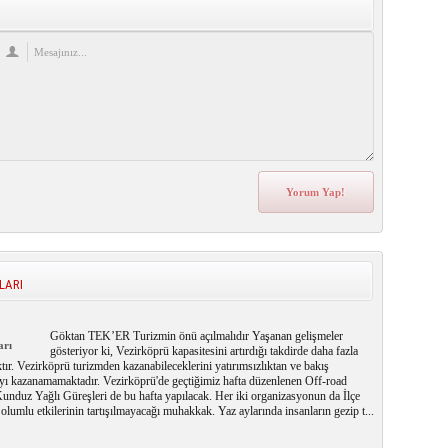
LARI
Göktan TEK’ER Turizmin önü açılmalıdır Yaşanan gelişmeler
arı
gösteriyor ki, Vezirköprü kapasitesini artırdığı takdirde daha fazla
ktır. Vezirköprü turizmden kazanabileceklerini yatırımsızlıktan ve bakış
ayı kazanamamaktadır. Vezirköprü'de geçtiğimiz hafta düzenlenen Off-road
unduz Yağlı Güreşleri de bu hafta yapılacak. Her iki organizasyonun da İlçe
olumlu etkilerinin tartışılmayacağı muhakkak. Yaz aylarında insanların gezip t...