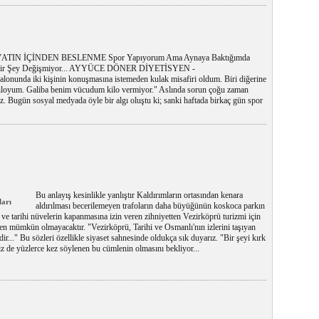
ATIN İÇİNDEN BESLENME Spor Yapıyorum Ama Aynaya Baktığımda
bir Şey Değişmiyor... AYYÜCE DÖNER DİYETİSYEN -
onunda iki kişinin konuşmasına istemeden kulak misafiri oldum. Biri diğerine
 kiloyum. Galiba benim vücudum kilo vermiyor." Aslında sorun çoğu zaman
 Bugün sosyal medyada öyle bir algı oluştu ki; sanki haftada birkaç gün spor
Bu anlayış kesinlikle yanlıştır Kaldırımların ortasından kenara
ları
aldırılması becerilemeyen trafoların daha büyüğünün koskoca parkın
 ve tarihi nüvelerin kapanmasına izin veren zihniyetten Vezirköprü turizmi için
n mümkün olmayacaktır. "Vezirköprü, Tarihi ve Osmanlı'nın izlerini taşıyan
zdir..." Bu sözleri özellikle siyaset sahnesinde oldukça sık duyarız. "Bir şeyi kırk
iz de yüzlerce kez söylenen bu cümlenin olmasını bekliyor...