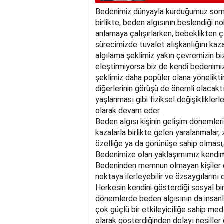
Bedenimiz dünyayla kurduğumuz somut 
birlikte, beden algısının beslendiği n
anlamaya çalışırlarken, bebeklikten
sürecimizde tuvalet alışkanlığını ka
algılama şeklimiz yakın çevremizin bize
eleştirmiyorsa biz de kendi bedenimiz
şeklimiz daha popüler olana yöneliktir
diğerlerinin görüşü de önemli olacaktı
yaşlanması gibi fiziksel değişiklikle
olarak devam eder.
Beden algısı kişinin gelişim dönemler
kazalarla birlikte gelen yaralanmalar, 
özelliğe ya da görünüşe sahip olması,
Bedenimize olan yaklaşımımız kendimiz
Bedeninden memnun olmayan kişiler di
noktaya ilerleyebilir ve özsaygılarını d
Herkesin kendini gösterdiği sosyal bi
dönemlerde beden algısının da insanlar
çok güçlü bir etkileyiciliğe sahip me
olarak gösterdiğinden dolayı nesiller 