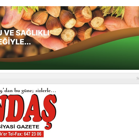
S
depremi yaşandı!
SLENME
etmelik kapsamlı şekilde