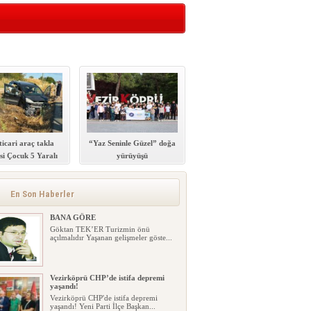
ticari araç takla
“Yaz Seninle Güzel” doğa
’si Çocuk 5 Yaralı
yürüyüşü
En Son Haberler
BANA GÖRE
Göktan TEK’ER Turizmin önü
açılmalıdır Yaşanan gelişmeler göste...
Vezirköprü CHP’de istifa depremi
yaşandı!
Vezirköprü CHP'de istifa depremi
yaşandı! Yeni Parti İlçe Başkan...