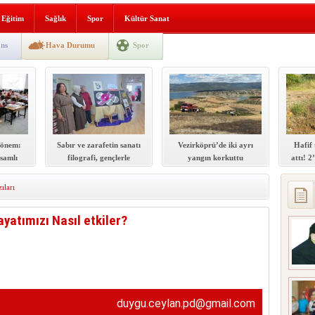
lografi, gençlerle geleceğe
Eğitim
Sağlık
Spor
Kültür Sanat
gın korkuttu
ns
Hava Durumu
Spor
 2’si Çocuk 5 Yaralı
 yürüyüşü
dönem:
Sabır ve zarafetin sanatı
Vezirköprü’de iki ayrı
Hafif 
samlı
filografi, gençlerle
yangın korkuttu
attı! 2
ti
geleceğe taşınıyor
ıları
yatımızı Nasıl etkiler?
duygu.ceylan.pd@gmail.com