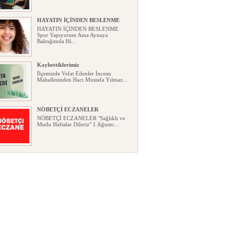
HAYATIN İÇİNDEN BESLENME
HAYATIN İÇİNDEN BESLENME
Spor Yapıyorum Ama Aynaya
Baktığımda Hi...
Kaybettiklerimiz
İlçemizde Vefat Edenler İncesu
Mahallesinden Hacı Mustafa Yılmaz...
NÖBETÇİ ECZANELER
NÖBETÇİ ECZANELER "Sağlıklı ve
Mutlu Haftalar Dileriz" 1 Ağusto...
Okullarda yeni dönem: Yönetmelik
kapsamlı şekilde değişti
Okullarda yeni dönem: Yönetmelik
kapsamlı şekilde değişti Resmî ...
Sabır ve zarafetin sanatı filografi,
gençlerle geleceğe taşınıyor
Sabır ve zarafetin sanatı filografi,
gençlerle geleceğe taşınıyor...