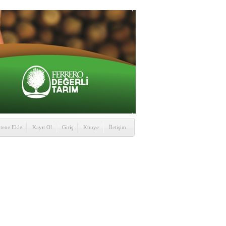
itene Ekle
Kayıt Ol
Giriş
Künye
İletişim