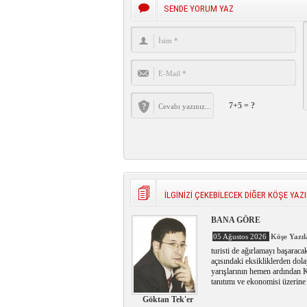
SENDE YORUM YAZ
7+5 = ?
İLGİNİZİ ÇEKEBİLECEK DİĞER KÖŞE YAZI
BANA GÖRE
05 Ağustos 2026
Köşe Yazıl
turisti de ağırlamayı başaraca
açısındaki eksikliklerden dol
yarışlarının hemen ardından K
tanıtımı ve ekonomisi üzerine 
Göktan Tek'er