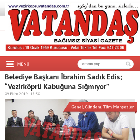
MENÜ
Belediye Başkanı İbrahim Sadık Edis;
“Vezirköprü Kabuğuna Sığmıyor”
09 Ekim 2019 -
15:30
Genel
,
Gündem
,
Tüm Manşetler