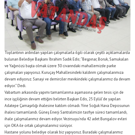
Toplantının ardından yapılan çalışmalarla ilgili olarak çeşitli açıklamalarda
bulunan Belediye Başkanı İbrahim Sadık Edis; “Beşpınar, Boruk, Samukalan
ve Yağınözü başta olmak üzere 30 civarındaki mahallemizde parke
çalışmaları yapıyoruz. Kuruçay Mahallesindeki kaldırım çalışmalarımıza
devam ediyoruz. Sanayi ve demirciler mevkiindeki çalışmalarımız da devam
ediyor.” Dedi.
Vabartum arkasında yapımı tamamlanma aşamasına gelen tesis için de
ince işçiliğinin devam ettiğini belirten Başkan Edis, 25 Eylül’de yapılan
Adatepe Çamaşırlığı ihalesine katılım olmadı. Yine Soğuk Hava Deposunun
ihalesi tamamlandı. Güneş Enerji Santralimizin tasfiye süreci tamamlandı,
ihale çalışmalarımız devam ediyor. Vezirsuyu’nda 42 adet Bungalov evleri
için OKA ile ortak çalışmalarımız sürüyor.
Hastane yolunu belediye olarak biz yapıyoruz. Buradaki çalışmalarımız