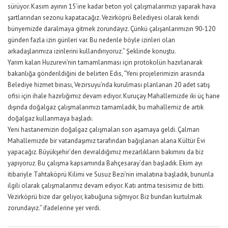
sürüyor. Kasım ayının 15’ine kadar beton yol çalışmalarımızı yaparak hava
şartlarından sezonu kapatacağız. Vezirköprü Belediyesi olarak kendi
bünyemizde daralmaya gitmek zorundayız. Çünkü çalışanlarımızın 90-120
günden fazla izin günleri var. Bu nedenle böyle izinleri olan
arkadaşlarımıza izinlerini kullandırıyoruz.” Şeklinde konuştu.
Yarım kalan Huzurevi’nin tamamlanması için protokolün hazırlanarak
bakanlığa gönderildiğini de belirten Edis, “Yeni projelerimizin arasında
Belediye hizmet binası, Vezirsuyu’nda kurulması planlanan 20 adet satış
ofisi için ihale hazırlığımız devam ediyor. Kuruçay Mahallemizde iki üç hane
dışında doğalgaz çalışmalarımızı tamamladık, bu mahallemiz de artık
doğalgaz kullanmaya başladı.
Yeni hastanemizin doğalgaz çalışmaları son aşamaya geldi. Çalman
Mahallemizde bir vatandaşımız tarafından bağışlanan alana Kültür Evi
yapacağız. Büyükşehir’den devraldığımız mezarlıkların bakımını da biz
yapıyoruz. Bu çalışma kapsamında Bahçesaray’dan başladık. Ekim ayı
itibariyle Tahtaköprü Kilimi ve Susuz Bezi’nin imalatına başladık, bununla
ilgili olarak çalışmalarımız devam ediyor. Katı arıtma tesisimiz de bitti.
Vezirköprü bize dar geliyor, kabuğuna sığmıyor. Biz bundan kurtulmak
zorundayız.” ifadelerine yer verdi.