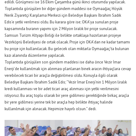
edildi. Görüşmesi ise 16 Ekim Çarşamba günü ikinci oturumda yapılacak.
Toplantıda görüşülen bir diğer gündem maddesi ise Oymaağaç Höyük
Nerik Ziyaretçi Karşılama Merkezi için Belediye Başkanı İbrahim Sadık
Edis’e yetki verilmesi oldu. Bu karara göre ise; OKA’ya sunulan proje
kapsamında buranın yapımı için 2 Milyon liralık bir proje sunulacak.
Samsun Turizm Altyapı Birliği ile birlikte ortaklaşa hazırlanan projeye
Vezirköprü Belediyesi de ortak olacak. Proje için OKA’dan ne kadar tamamı
bu proje için kullanılacak. Bu gelecek olan miktarla Oymaağaç’ta bulunan
kazı alanında düzenleme yapılacak.
Toplantıda görüşülen son gündem maddesi ise daha önce Vezir İmar
Enerji’de kullanılmak için alınması planlanan binek aracın ihtiyaçlara cevap
verebilecek ticari bir araçla değiştirilmesi oldu. Konuyla ilgili olarak
Belediye Başkanı İbrahim Sadık Edis; “Vezir İmar Enerji’nin 1 Milyon liralık
kredi kullanması ve bir adet ticari araç alınması için yetki verilmesini
istiyoruz. Bu araç toplu olarak bir yere gidilmesi gerektiğinde birkaç araçla
bir yere gidilmesi yerine tek bir araçla hep birlikte ihtiyaç halinde
kullanılmak için alınacak. Hepimize hayırlı olsun.” dedi.