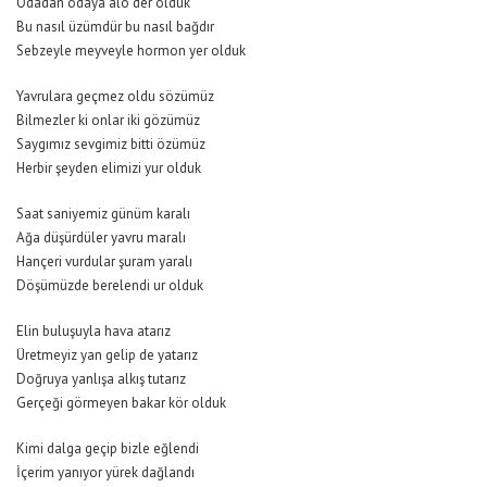
Odadan odaya alo der olduk
Bu nasıl üzümdür bu nasıl bağdır
Sebzeyle meyveyle hormon yer olduk
Yavrulara geçmez oldu sözümüz
Bilmezler ki onlar iki gözümüz
Saygımız sevgimiz bitti özümüz
Herbir şeyden elimizi yur olduk
Saat saniyemiz günüm karalı
Ağa düşürdüler yavru maralı
Hançeri vurdular şuram yaralı
Döşümüzde berelendi ur olduk
Elin buluşuyla hava atarız
Üretmeyiz yan gelip de yatarız
Doğruya yanlışa alkış tutarız
Gerçeği görmeyen bakar kör olduk
Kimi dalga geçip bizle eğlendi
İçerim yanıyor yürek dağlandı