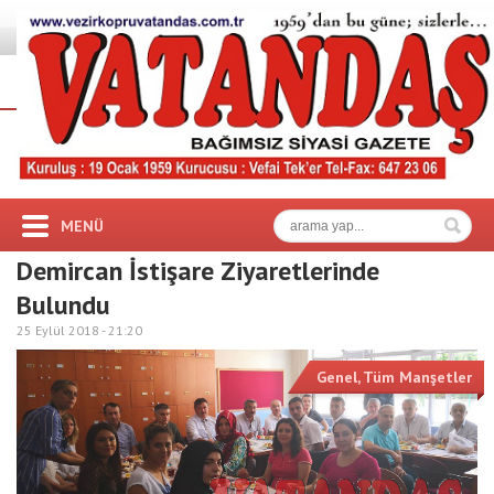
MENÜ
Demircan İstişare Ziyaretlerinde
Bulundu
25 Eylül 2018 -
21:20
Genel
,
Tüm Manşetler