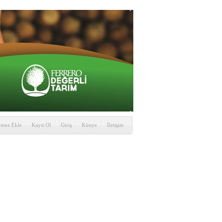
itene Ekle
Kayıt Ol
Giriş
Künye
İletişim