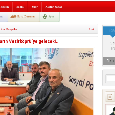
lografi, gençlerle geleceğe
Eğitim
Sağlık
Spor
Kültür Sanat
gın korkuttu
ns
Hava Durumu
Spor
 2’si Çocuk 5 Yaralı
Tüm Manşetler
A-
A+
 yürüyüşü
Yarın Vezirköprü’ye gelecek!..
Arama