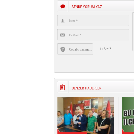
SENDE YORUM YAZ
1+5 = ?
BENZER HABERLER