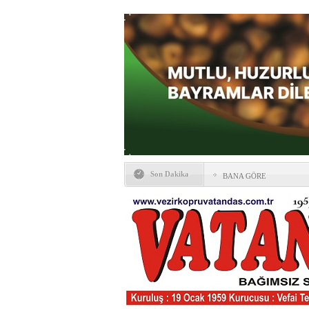
Son Dakika
BANA GÖRE
Vezirköprü CHP’de istifa 
HAYATIN İÇİNDEN BE
Kaybettiklerimiz
NÖBETÇİ ECZANELER
Okullarda yeni dönem: Yön
değişti