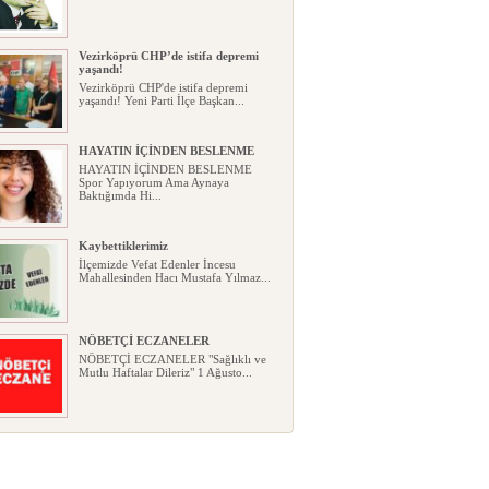
Vezirköprü CHP’de istifa depremi
yaşandı!
Vezirköprü CHP'de istifa depremi
yaşandı! Yeni Parti İlçe Başkan...
HAYATIN İÇİNDEN BESLENME
HAYATIN İÇİNDEN BESLENME
Spor Yapıyorum Ama Aynaya
Baktığımda Hi...
Kaybettiklerimiz
İlçemizde Vefat Edenler İncesu
Mahallesinden Hacı Mustafa Yılmaz...
NÖBETÇİ ECZANELER
NÖBETÇİ ECZANELER "Sağlıklı ve
Mutlu Haftalar Dileriz" 1 Ağusto...
Okullarda yeni dönem: Yönetmelik
kapsamlı şekilde değişti
Okullarda yeni dönem: Yönetmelik
kapsamlı şekilde değişti Resmî ...