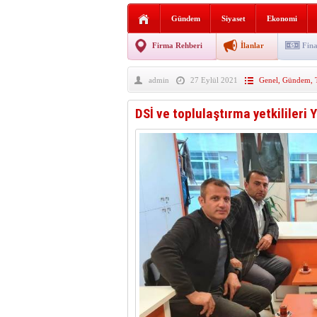
Sabır ve zarafetin sanatı fi
Gündem
Siyaset
Ekonomi
taşınıyor
Vezirköprü’de iki ayrı yan
Firma Rehberi
İlanlar
Fina
Hafif ticari araç takla attı!
admin
27 Eylül 2021
Genel
,
Gündem
,
“Yaz Seninle Güzel” doğa
DSİ ve toplulaştırma yetkilileri 