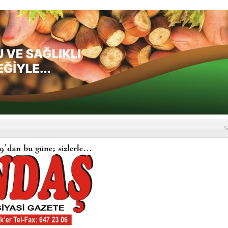
S
depremi yaşandı!
SLENME
etmelik kapsamlı şekilde