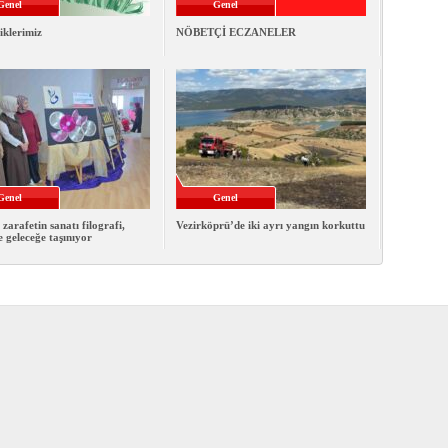
Genel
Genel
iklerimiz
NÖBETÇİ ECZANELER
Genel
Genel
 zarafetin sanatı filografi,
Vezirköprü’de iki ayrı yangın korkuttu
e geleceğe taşınıyor