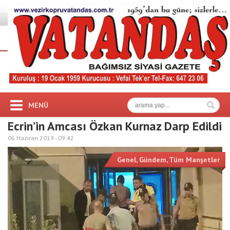
MENÜ
Ecrin’in Amcası Özkan Kurnaz Darp Edildi
06 Haziran 2019 -
09:42
Genel
,
Gündem
,
Tüm Manşetler