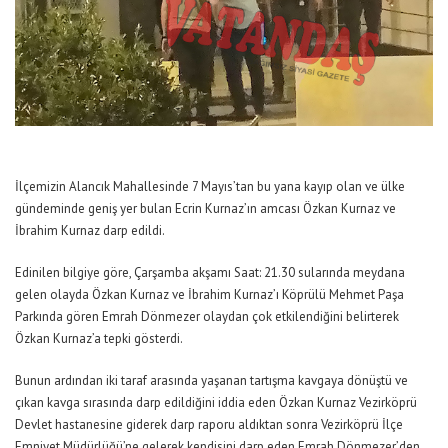
İlçemizin Alancık Mahallesinde 7 Mayıs’tan bu yana kayıp olan ve ülke
gündeminde geniş yer bulan Ecrin Kurnaz’ın amcası Özkan Kurnaz ve
İbrahim Kurnaz darp edildi.
Edinilen bilgiye göre, Çarşamba akşamı Saat: 21.30 sularında meydana
gelen olayda Özkan Kurnaz ve İbrahim Kurnaz’ı Köprülü Mehmet Paşa
Parkında gören Emrah Dönmezer olaydan çok etkilendiğini belirterek
Özkan Kurnaz’a tepki gösterdi.
Bunun ardından iki taraf arasında yaşanan tartışma kavgaya dönüştü ve
çıkan kavga sırasında darp edildiğini iddia eden Özkan Kurnaz Vezirköprü
Devlet hastanesine giderek darp raporu aldıktan sonra Vezirköprü İlçe
Emniyet Müdürlüğü’ne gelerek kendisini darp eden Emrah Dönmezer’den