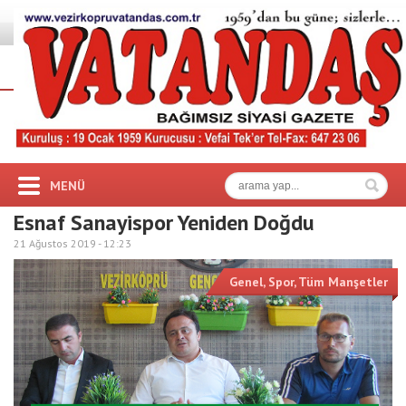
MENÜ
Esnaf Sanayispor Yeniden Doğdu
21 Ağustos 2019 -
12:23
Genel
,
Spor
,
Tüm Manşetler