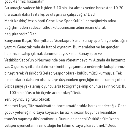
çocuklarımızı kazanalım.
Bu amaçla sadece bir kişiden 5-10 bin lira almak yerine herkesten 10-20
lira alarak daha fazla kişiye ulaşmaya çalışacağız.” Dedi.
Mecit Keskin; “Vezirköprü Gençlik ve Spor Kulübü derneğimizin adını
değiştirmeden sadece futbol kulübümüzün adını resmi olarak
değiştireceğiz.” Dedi.
Bünyamin Başar; “Ben yıllarca Vezirköprü Esnaf Sanayispor’un yöneticiliğini
yaptım. Genç takımda da futbol oynadım. Bu memleket ve bu gençler
hepimizin sahip çıkmak durumundayız. Esnaf Sanayispor ve
Vezirköprüspor’un birleşmesinde ben yönetimdeydim. Altında da imzamız
var. O günkü şartlarda dahi bu sıkıntılar yaşanması nedeniyle kulüplerimizi
birleştirerek Vezirköprü Belediyespor olarak kulübümüzü kurmuşuz. Tek
takım olarak daha iyi oluruz diye düşünürken gençliğin önü tıkanmış oldu.
Biz başarıyı yakalamış oyuncularla fotoğraf çekinip onunla seviniyoruz. Bu
da 100 bin nüfuslu bir ilçede acı bir olay.” Dedi.
Yerli oyuncu ağırlıklı olacak
Mehmet Uyar, “Biz maddiyattan önce amatör ruhla hareket edeceğiz. Önce
çocuk yeteneğini ortaya koyacak. En az iki sezon boyunca kesinlikle
transfer yapmayı düşünmüyoruz. Bunun da nedeni Vezirköprü’müzden
yetişen oyuncularımızın olduğu bir takım ortaya çıkarabilmek.” Dedi.