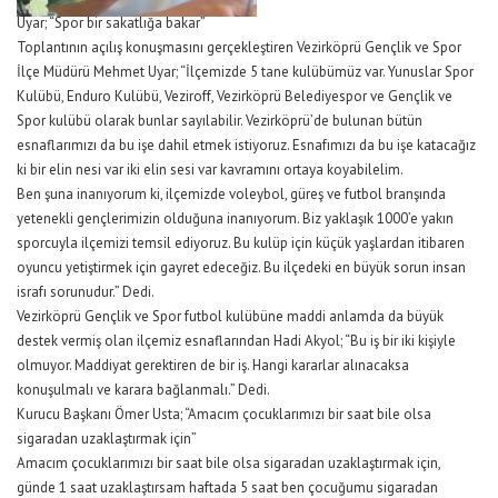
Uyar; “Spor bir sakatlığa bakar”
Toplantının açılış konuşmasını gerçekleştiren Vezirköprü Gençlik ve Spor
İlçe Müdürü Mehmet Uyar; “İlçemizde 5 tane kulübümüz var. Yunuslar Spor
Kulübü, Enduro Kulübü, Veziroff, Vezirköprü Belediyespor ve Gençlik ve
Spor kulübü olarak bunlar sayılabilir. Vezirköprü’de bulunan bütün
esnaflarımızı da bu işe dahil etmek istiyoruz. Esnafımızı da bu işe katacağız
ki bir elin nesi var iki elin sesi var kavramını ortaya koyabilelim.
Ben şuna inanıyorum ki, ilçemizde voleybol, güreş ve futbol branşında
yetenekli gençlerimizin olduğuna inanıyorum. Biz yaklaşık 1000’e yakın
sporcuyla ilçemizi temsil ediyoruz. Bu kulüp için küçük yaşlardan itibaren
oyuncu yetiştirmek için gayret edeceğiz. Bu ilçedeki en büyük sorun insan
israfı sorunudur.” Dedi.
Vezirköprü Gençlik ve Spor futbol kulübüne maddi anlamda da büyük
destek vermiş olan ilçemiz esnaflarından Hadi Akyol; “Bu iş bir iki kişiyle
olmuyor. Maddiyat gerektiren de bir iş. Hangi kararlar alınacaksa
konuşulmalı ve karara bağlanmalı.” Dedi.
Kurucu Başkanı Ömer Usta; “Amacım çocuklarımızı bir saat bile olsa
sigaradan uzaklaştırmak için”
Amacım çocuklarımızı bir saat bile olsa sigaradan uzaklaştırmak için,
günde 1 saat uzaklaştırsam haftada 5 saat ben çocuğumu sigaradan