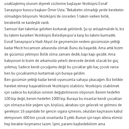
uzaklaştırmış olurum diyerek sözlerine başlayan Veziköprü Esnaf
Sanayispor kurucu başkanı Ömer Usta; “Rekabetin olmadığı yerde bereketin
olmadığını biliyorum. Vezirköprü’de önceden 5 takım varken birlik,
beraberlik ve kardeşlik vardı.
Samsun’dan takımlar gelirken korkarak gelirlerdi. Şu iyi anlaşılmalıdır ki, biz
bu takımı kurarken Vezirköprü Belediyespor’a karşı bu takımı kurmadık.
Esnaf Sanayispor’a Hadi Akyol ile geçmemizin nedeni gücümüzün yettiği
kadar Mecit hocamızın arkasında olmak. Bunu da başardık. Ama artık bizim
de gücümüz yetmiyor. Birlik olma zamanı dedik, kapı kapı gezdik. Ama
bakıyorum ki bizim de arkamızda yeterli derecede destek olacak bir güç
yokmuş. Sadece kendi çocuğumu değil bu çocuklar gibi kaç çocuk varsa
ben bu çocuklarımızı kurtarmak için buraya geldim.
Ben gücümün yettiği kadar kendi oyuncumla sahaya çıkacağım. Biz birlikte
hareket etmeyi başarabilirsek Vezirköprü olabiliriz. Vezirköprü olabilmek
için sadece bu kulübün isminin değiştirilmesini istiyorum. Benim hedefim
100 kişi değil, benim hedefim 1000 kişi. Buraya bu insanlar kendi çocukları
için olmazsa bile yeğeni için, köylüsü, akrabası için gelecek ve gelmesi de
gerekiyor. 16 yaşındaki bir gencin sigara içmesini, okuldan kaçmasını kabul
etmiyorum. 600 bin çocuk sınavlarda 0 çekti. Bunun için taşın altına elimizi
hep beraber koymamız lazım. İşimi, paramı kaybedebilirim ama