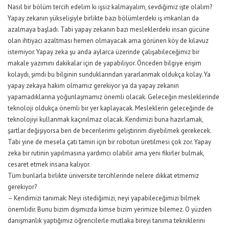
Nasıl bir bölüm tercih edelim ki işsiz kalmayalım, sevdiğimiz işte olalım?
Yapay zekanın yükselişiyle birlikte bazı bölümlerdeki iş imkanları da
azalmaya başladı. Tabi yapay zekanın bazı mesleklerdeki insan gücüne
olan ihtiyacı azaltması hemen olmayacak ama görünen köy de kılavuz
istemiyor. Yapay zeka şu anda aylarca üzerinde çalışabileceğimiz bir
makale yazımını dakikalar için de yapabiliyor. Önceden bilgiye erişim
kolaydı, şimdi bu bilginin sunduklarından yararlanmak oldukça kolay. Ya
yapay zekaya hakim olmamız gerekiyor ya da yapay zekanın
yapamadıklarına yoğunlaşmamız önemli olacak. Geleceğin mesleklerinde
teknoloji oldukça önemli bir yer kaplayacak. Mesleklerin geleceğinde de
teknolojiyi kullanmak kaçınılmaz olacak. Kendimizi buna hazırlamak,
şartlar değişiyorsa ben de becerilerimi geliştiririm diyebilmek gerekecek.
Tabi yine de mesela çatı tamiri için bir robotun üretilmesi çok zor. Yapay
zeka bir rutinin yapılmasına yardımcı olabilir ama yeni fikirler bulmak,
cesaret etmek insana kalıyor.
Tüm bunlarla birlikte üniversite tercihlerinde nelere dikkat etmemiz
gerekiyor?
– Kendimizi tanımak: Neyi istediğimizi, neyi yapabileceğimizi bilmek
önemlidir. Bunu bizim dışımızda kimse bizim yerimize bilemez. O yüzden
danışmanlık yaptığımız öğrencilerle mutlaka bireyi tanıma tekniklerini