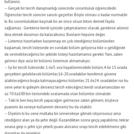
kullanırız.
– Gerçek bir tercih danışmanlığı sürecinde sorumluluk öğrencidedir.
Öğrenciler tercih sürecini sancılı geçirirler. Böyle olması o kadar normaldir
ki. Bu sorumluluktan kaçmak bir an önce olsun bitsin demek fayda
sağlamaz.. Gerekirse kendi içinizde çatışmalarınız olacak, gerekirse ailenizi
ikna etmek durumun da kalacaksınız. Bunların hepsine değer.
– Listemizi hazırlarken kazanmayı en çok istediğimiz bölümlerden
başlamalı, tercih listesinde en sondaki bölüm geliyorsa bile o geldiğinde
de sevinebileceğimiz bir şekilde listeyi hazırlamamız gerekir. Yani, zaten
gelmez diye asla bir bölümü listemize almamalıyız.
– İyi bir tercih listesinde; 1 ile3. sıra hayallerimizdeki bölüm,4 ile 15.sırada
gerçekten gelebilecek bölümler,16-20.sıradakiler kendimizi güvene
alabileceğimiz-boşta kalmayacağımız bölümler, 21 ile24. sıradakiler ise bu
sene yeter ki gideyim derseniz tercih edeceğiniz kendi sıralamanızdan en
az 70 ila100 bin ilerisindeki sıralamada olan bölümler olmalıdır.
– Tabi ki ben beş tercih yapacağım gelmezse zaten gitmem, böylece
puanımı da seneye kullanırım derseniz bu da olabilir.
– Diyelim ki bu sene mutlaka bir üniversiteye gitmek istiyorsunuz ama
istediğiniz alan ya da şehir değil. Kazandıktan sonra geçiş yapabilme, tekrar
sınava girip o şehir için yeterli puanı alırsanız orayı tercih edebilmeniz gibi
durumlar da mümkün.