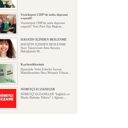
Vezirköprü CHP’de istifa depremi
yaşandı!
Vezirköprü CHP'de istifa depremi
yaşandı! Yeni Parti İlçe Başkan...
HAYATIN İÇİNDEN BESLENME
HAYATIN İÇİNDEN BESLENME
Spor Yapıyorum Ama Aynaya
Baktığımda Hi...
Kaybettiklerimiz
İlçemizde Vefat Edenler İncesu
Mahallesinden Hacı Mustafa Yılmaz...
NÖBETÇİ ECZANELER
NÖBETÇİ ECZANELER "Sağlıklı ve
Mutlu Haftalar Dileriz" 1 Ağusto...
Okullarda yeni dönem: Yönetmelik
kapsamlı şekilde değişti
Okullarda yeni dönem: Yönetmelik
kapsamlı şekilde değişti Resmî ...