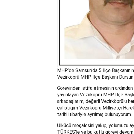
MHP’de Samsun’da 5 İlçe Başkanının g
Vezirköprü MHP İlçe Başkanı Dursun G
Görevinden istifa etmesinin ardından
yayınlayan Vezirköprü MHP İlçe Başka
arkadaşlarım, değerli Vezirköprülü he
çalıştığım Vezirköprü Milliyetçi Hare
tarihi itibariyle ayrılmış bulunuyorum.
Ülkücü meşalesini yakıp, yolumuzu a
TÜRKEŞ’le ve bu kutlu görevi devam 