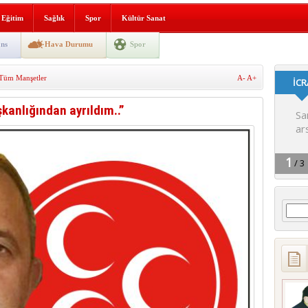
lografi, gençlerle geleceğe
Eğitim
Sağlık
Spor
Kültür Sanat
gın korkuttu
ns
Hava Durumu
Spor
 2’si Çocuk 5 Yaralı
Tüm Manşetler
A-
A+
 yürüyüşü
kanlığından ayrıldım..”
Arama