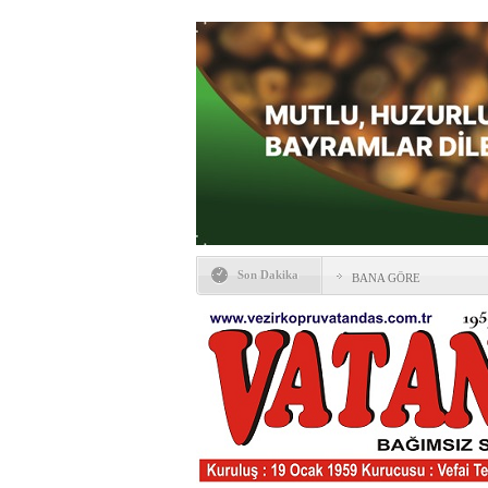
Son Dakika
BANA GÖRE
Vezirköprü CHP’de istifa 
HAYATIN İÇİNDEN BE
Kaybettiklerimiz
NÖBETÇİ ECZANELER
Okullarda yeni dönem: Yön
değişti