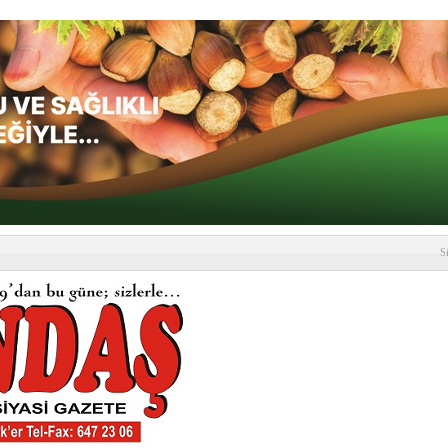
S
depremi yaşandı!
SLENME
etmelik kapsamlı şekilde