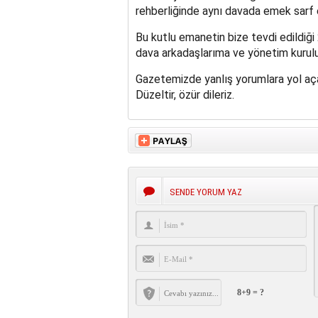
rehberliğinde aynı davada emek sarf
Bu kutlu emanetin bize tevdi edildiğ
dava arkadaşlarıma ve yönetim kurulu 
Gazetemizde yanlış yorumlara yol açan
Düzeltir, özür dileriz.
SENDE YORUM YAZ
8+9 = ?