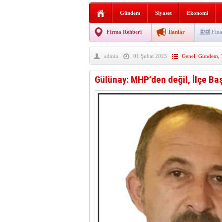
Sabır ve zarafetin sanatı fi
Gündem
Siyaset
Ekonomi
taşınıyor
Vezirköprü’de iki ayrı yan
Firma Rehberi
İlanlar
Fina
Hafif ticari araç takla attı!
admin
01 Şubat 2023
Genel
,
Gündem
,
“Yaz Seninle Güzel” doğa
Gülünay: MHP’den değil, İlçe Baş