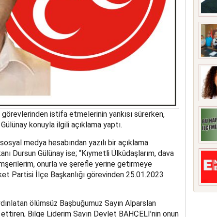
örevlerinden istifa etmelerinin yankısı sürerken,
ülünay konuyla ilgili açıklama yaptı.
 sosyal medya hesabından yazılı bir açıklama
nı Dursun Gülünay ise; “Kıymetli Ülküdaşlarım, dava
mşerilerim, onurla ve şerefle yerine getirmeye
ket Partisi İlçe Başkanlığı görevinden 25.01.2023
ydınlatan ölümsüz Başbuğumuz Sayın Alparslan
ettiren, Bilge Liderim Sayın Devlet BAHÇELİ’nin onun