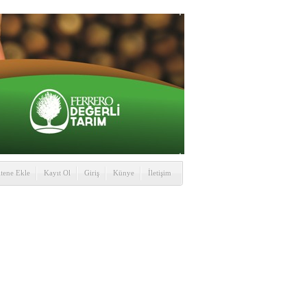
itene Ekle
Kayıt Ol
Giriş
Künye
İletişim