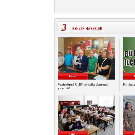
BENZER HABERLER
Genel
Vezirköprü CHP’de istifa depremi
Kaybett
yaşandı!
Eğitim