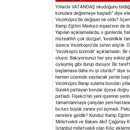
Yıllardır VATANDAŞ okuduğunu bildiğim
konulara değinmeye başladı” diye ele
Vezirköprü’de değişen ne oldu? İlçem
Kamp Eğitim Merkezi inşaatının da du
Yapılan açıklamalarda, o günlerde, hale
müteahhit çok düzgün’, ‘kesinlikle ta
sürece Vezirköprü’de zaten alıştık. Ö
‘Vezirköprü bizimdir’ açıklamaları. Bir
oluyor. Bakıyorsunuz her şey eskisi g
öyleymiş gibi durup duruyor. Bir taraf
başlamasa daha mı iyi olurdu?’ diye 
hemen üzerinde sayılacak yerde başla
Vezirköprü Barajı sulama boruları yıll
Sürekli patlayan borular ilçeye doğru 
patladı. Fişekci’nin yeni işyerinin yeri
tamamlanmaya çalışılan yeni hastane 
bu kez büyük zarara yol açmadı. Peki
nerelere geldik? Kunduz Kamp Eğitim M
Milletvekili ve Bakanı Akif Çağatay Kı
İstanbul milletvekili olan Kılıç eklem