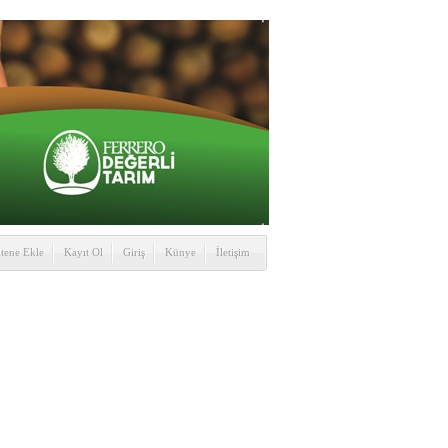
itene Ekle
Kayıt Ol
Giriş
Künye
İletişim