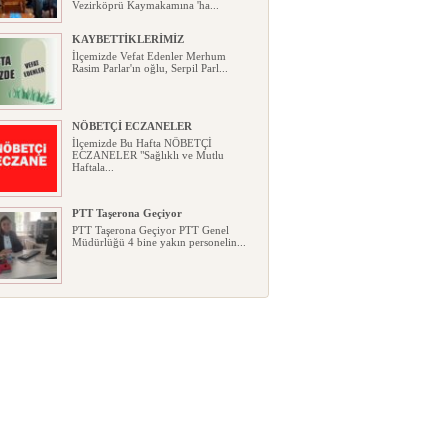
Vezirköprü Kaymakamına 'ha...
KAYBETTİKLERİMİZ
İlçemizde Vefat Edenler Merhum
Rasim Parlar'ın oğlu, Serpil Parl...
NÖBETÇİ ECZANELER
İlçemizde Bu Hafta NÖBETÇİ
ECZANELER "Sağlıklı ve Mutlu
Haftala...
PTT Taşerona Geçiyor
PTT Taşerona Geçiyor PTT Genel
Müdürlüğü 4 bine yakın personelin...
Erhan Parlar vefat etti
Erhan Parlar vefat etti Samsun'da
ikamet eden Vezirköprülü eski ...
AGD Vezirköprü Temsilciliği yeni
hizmet binası açıldı
AGD Vezirköprü Temsilciliği yeni
hizmet binası açıldı Anadolu Ge...