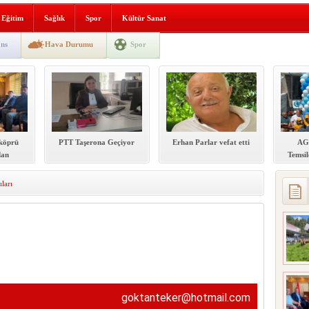
i yeni hizmet binası açıldı
Eğitim
Sağlık
Spor
Kültür Sanat
SLENME
ns
Hava Durumu
Spor
depremi yaşandı!
köprü
PTT Taşerona Geçiyor
Erhan Parlar vefat etti
AG
dan
Temsil
akamına
b
iyareti
ları
goktanteker@hotmail.com