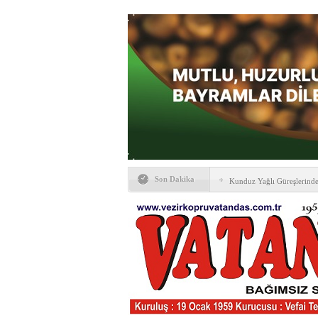
Son Dakika
Kunduz Yağlı Güreşlerind
Ankara & Vezirköprü Plat
Kaymakamına ‘hayırlı olsun
KAYBETTİKLERİMİZ
NÖBETÇİ ECZANELER
PTT Taşerona Geçiyor
Erhan Parlar vefat etti