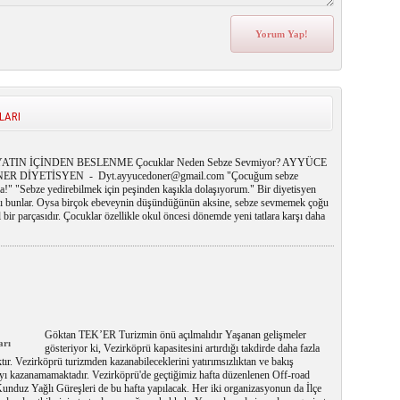
LARI
ATIN İÇİNDEN BESLENME Çocuklar Neden Sebze Sevmiyor? AYYÜCE
ER DİYETİSYEN - Dyt.ayyucedoner@gmail.com "Çocuğum sebze
la!" "Sebze yedirebilmek için peşinden kaşıkla dolaşıyorum." Bir diyetisyen
arı bunlar. Oysa birçok ebeveynin düşündüğünün aksine, sebze sevmemek çoğu
 bir parçasıdır. Çocuklar özellikle okul öncesi dönemde yeni tatlara karşı daha
Göktan TEK’ER Turizmin önü açılmalıdır Yaşanan gelişmeler
arı
gösteriyor ki, Vezirköprü kapasitesini artırdığı takdirde daha fazla
ktır. Vezirköprü turizmden kazanabileceklerini yatırımsızlıktan ve bakış
ayı kazanamamaktadır. Vezirköprü'de geçtiğimiz hafta düzenlenen Off-road
unduz Yağlı Güreşleri de bu hafta yapılacak. Her iki organizasyonun da İlçe