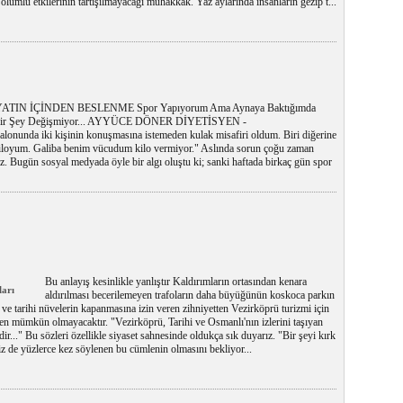
olumlu etkilerinin tartışılmayacağı muhakkak. Yaz aylarında insanların gezip t...
ATIN İÇİNDEN BESLENME Spor Yapıyorum Ama Aynaya Baktığımda
bir Şey Değişmiyor... AYYÜCE DÖNER DİYETİSYEN -
onunda iki kişinin konuşmasına istemeden kulak misafiri oldum. Biri diğerine
 kiloyum. Galiba benim vücudum kilo vermiyor." Aslında sorun çoğu zaman
 Bugün sosyal medyada öyle bir algı oluştu ki; sanki haftada birkaç gün spor
Bu anlayış kesinlikle yanlıştır Kaldırımların ortasından kenara
ları
aldırılması becerilemeyen trafoların daha büyüğünün koskoca parkın
 ve tarihi nüvelerin kapanmasına izin veren zihniyetten Vezirköprü turizmi için
n mümkün olmayacaktır. "Vezirköprü, Tarihi ve Osmanlı'nın izlerini taşıyan
zdir..." Bu sözleri özellikle siyaset sahnesinde oldukça sık duyarız. "Bir şeyi kırk
iz de yüzlerce kez söylenen bu cümlenin olmasını bekliyor...