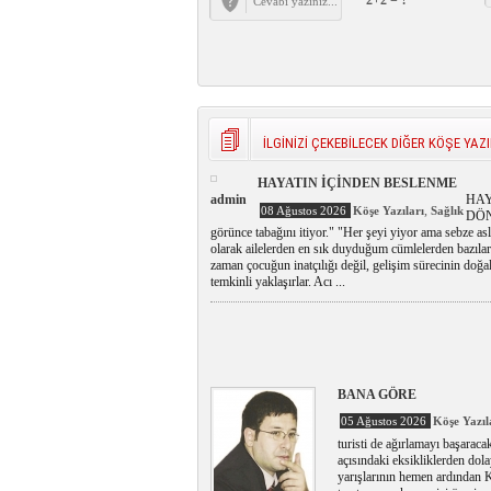
2+2 = ?
İLGİNİZİ ÇEKEBİLECEK DİĞER KÖŞE YAZI
HAYATIN İÇİNDEN BESLENME
admin
HAY
,
08 Ağustos 2026
Köşe Yazıları
Sağlık
DÖN
görünce tabağını itiyor." "Her şeyi yiyor ama sebze as
olarak ailelerden en sık duyduğum cümlelerden bazıl
zaman çocuğun inatçılığı değil, gelişim sürecinin doğal
temkinli yaklaşırlar. Acı ...
BANA GÖRE
05 Ağustos 2026
Köşe Yazıl
turisti de ağırlamayı başaraca
açısındaki eksikliklerden dol
yarışlarının hemen ardından K