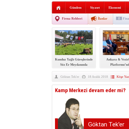
AGD Vezirköprü Temsilciliğ
Gündem
Siyaset
Ekonomi
HAYATIN İÇİNDEN BE
Firma Rehberi
İlanlar
Fina
BANA GÖRE
Vezirköprü CHP’de istifa 
Kunduz Yağlı Güreşlerinde
Ankara & Vezir
Söz Er Meydanında
Platformu’n
Vezirköprü Kaym
‘hayırlı olsun’ z
Göktan Tek'er
18 Aralık 2018
Köşe Yazı
Kamp Merkezi devam eder mi?
Göktan Tek'er