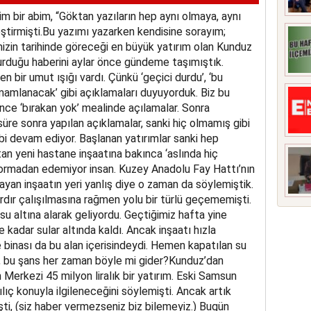
 bir abim, “Göktan yazıların hep aynı olmaya, aynı
ştirmişti.Bu yazımı yazarken kendisine sorayım;
izin tarihinde göreceği en büyük yatırım olan Kunduz
rduğu haberini aylar önce gündeme taşımıştık.
n bir umut ışığı vardı. Çünkü ‘geçici durdu’, ‘bu
mamlanacak’ gibi açıklamaları duyuyorduk. Biz bu
nce ‘bırakan yok’ mealinde açılamalar. Sonra
 süre sonra yapılan açıklamalar, sanki hiç olmamış gibi
ibi devam ediyor. Başlanan yatırımlar sanki hep
tan yeni hastane inşaatına bakınca ‘aslında hiç
sormadan edemiyor insan. Kuzey Anadolu Fay Hattı’nın
yan inşaatın yeri yanlış diye o zaman da söylemiştik.
ardır çalışılmasına rağmen yolu bir türlü geçememişti.
su altına alarak geliyordu. Geçtiğimiz hafta yine
ne kadar sular altında kaldı. Ancak inşaatı hızla
binası da bu alan içerisindeydi. Hemen kapatılan su
, bu şans her zaman böyle mi gider?Kunduz’dan
erkezi 45 milyon liralık bir yatırım. Eski Samsun
lıç konuyla ilgileneceğini söylemişti. Ancak artık
işti, (siz haber vermezseniz biz bilemeyiz.) Bugün