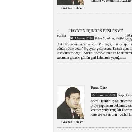
tanıtımı ve ekonomisi üzerine 
Göktan Tek'er
HAYATIN İÇİNDEN BESLENME
admin
HAY
,
01 Ağustos 2026
Köşe Yazıları
Sağlık
Hiç
Dyt.ayyucedoner@gmail.com Bir kaç gün önce spor sal
dönüp şöyle dedi: "Üç aydır geliyorum. Tartıda aynı
vücudumuz değil... Sorun, spordan mucize beklememiz.
salonuna gitmek, günün geri kalanında yaptığım...
Bana Göre
29 Temmuz 2026
Köşe Yazı
önemli kısmını işgal etmesine
proje yapmasını beklemek zate
vezirler yetiştirmiş bir ilçemi
kere söylersen olur" derler. B
Göktan Tek'er