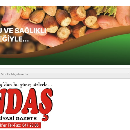
S
e Söz Er Meydanında
formu’ndan Vezirköprü
’ ziyareti