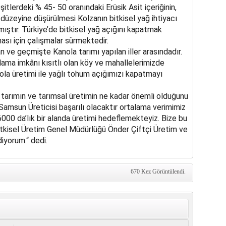
itlerdeki % 45- 50 oranındaki Erüsik Asit içeriğinin,
 düzeyine düşürülmesi Kolzanın bitkisel yağ ihtiyacı
mıştır. Türkiye’de bitkisel yağ açığını kapatmak
sı için çalışmalar sürmektedir.
an ve geçmişte Kanola tarımı yapılan iller arasındadır.
lama imkânı kısıtlı olan köy ve mahallelerimizde
la üretimi ile yağlı tohum açığımızı kapatmayı
, tarımın ve tarımsal üretimin ne kadar önemli olduğunu
Samsun Üreticisi başarılı olacaktır ortalama verimimiz
000 da’lık bir alanda üretimi hedeflemekteyiz. Bize bu
tkisel Üretim Genel Müdürlüğü Önder Çiftçi Üretim ve
iyorum.“ dedi.
670 Kez Görüntülendi.