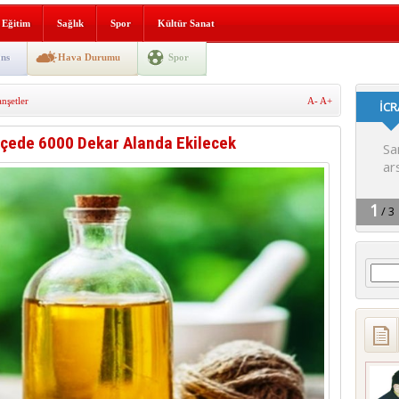
lografi, gençlerle geleceğe
Eğitim
Sağlık
Spor
Kültür Sanat
gın korkuttu
ns
Hava Durumu
Spor
 2’si Çocuk 5 Yaralı
şetler
A-
A+
 yürüyüşü
İlçede 6000 Dekar Alanda Ekilecek
Arama