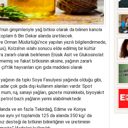
n girişimleriyle yağ bitkisi olarak da bilinen kanola
 toplam 6 Bin Dekar alanda üretilecek.
 ve Orman Müdürlüğü’nce yapılan yazılı bilgilendirmede,
s), Kolza’nın ıslahı sonucu elde edilmiş bir kültür
lara zararlı olarak belirlenen Erüsik Asit ve Glukosinolat
memiş ve fakat bitkisinin aksine, yağının zararlı
 çiftlik hayvanları için gıda maddesi olarak
 yağının da tıpkı Soya Fasulyesi yağında olduğu gibi,
ar çok gıda dışı kullanım alanları vardır. Spot
 mum, ruj, sanayi yağları, gazete mürekkebi, biyoyakıt
petrol bazlı yağların yerini alabilmektedir.
anda ve en fazla Tekirdağ, Edirne ve Konya
 ise aynı yıl toplamda 125 da alanda 350 kg/ da
 desteği ile bitkinin bilinirliğinin ve üretiminin