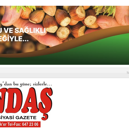
S
depremi yaşandı!
SLENME
etmelik kapsamlı şekilde