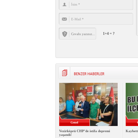
1+4 = ?
BENZER HABERLER
Genel
Vezirköprü CHP’de istifa depremi
Kaybett
yaşandı!