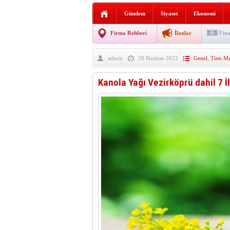
Sabır ve zarafetin sanatı fi
Gündem
Siyaset
Ekonomi
taşınıyor
Vezirköprü’de iki ayrı yan
Firma Rehberi
İlanlar
Fina
Hafif ticari araç takla attı!
admin
29 Haziran 2022
Genel
,
Tüm Man
“Yaz Seninle Güzel” doğa
Kanola Yağı Vezirköprü dahil 7 