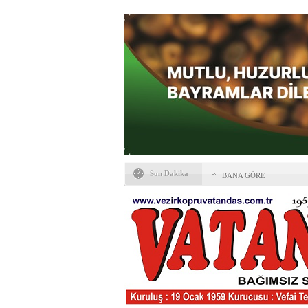
Son Dakika
BANA GÖRE
Vezirköprü CHP’de istifa 
HAYATIN İÇİNDEN BE
Kaybettiklerimiz
NÖBETÇİ ECZANELER
Okullarda yeni dönem: Yön
değişti