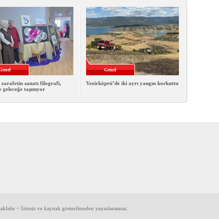
Genel
Genel
 zarafetin sanatı filografi,
Vezirköprü’de iki ayrı yangın korkuttu
e geleceğe taşınıyor
klıdır ~ İzinsiz ve kaynak gösterilmeden yayınlanamaz.