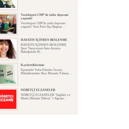
Vezirköprü CHP’de istifa depremi
yaşandı!
Vezirköprü CHP'de istifa depremi
yaşandı! Yeni Parti İlçe Başkan...
HAYATIN İÇİNDEN BESLENME
HAYATIN İÇİNDEN BESLENME
Spor Yapıyorum Ama Aynaya
Baktığımda Hi...
Kaybettiklerimiz
İlçemizde Vefat Edenler İncesu
Mahallesinden Hacı Mustafa Yılmaz...
NÖBETÇİ ECZANELER
NÖBETÇİ ECZANELER "Sağlıklı ve
Mutlu Haftalar Dileriz" 1 Ağusto...
Okullarda yeni dönem: Yönetmelik
kapsamlı şekilde değişti
Okullarda yeni dönem: Yönetmelik
kapsamlı şekilde değişti Resmî ...