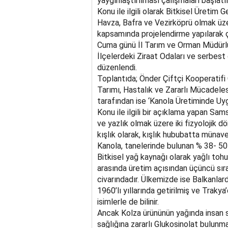
yaygınlaştırılması çalışmaları başlatılm
Konu ile ilgili olarak Bitkisel Üreti
Havza, Bafra ve Vezirköprü olmak üz
kapsamında projelendirme yapılarak ça
Cuma günü İl Tarım ve Orman Müdürlüğ
İlçelerdeki Ziraat Odaları ve serbest g
düzenlendi.
Toplantıda; Önder Çiftçi Kooperatifi
Tarımı, Hastalık ve Zararlı Mücadele
tarafından ise ‘Kanola Üretiminde Uyg
Konu ile ilgili bir açıklama yapan Sa
ve yazlık olmak üzere iki fizyolojik 
kışlık olarak, kışlık hububatta münave
Kanola, tanelerinde bulunan % 38- 50 y
Bitkisel yağ kaynağı olarak yağlı tohu
arasında üretim açısından üçüncü sıra
civarındadır. Ülkemizde ise Balkanlarda
1960’lı yıllarında getirilmiş ve Trakya
isimlerle de bilinir.
Ancak Kolza ürününün yağında insan sa
sağlığına zararlı Glukosinolat bulunm