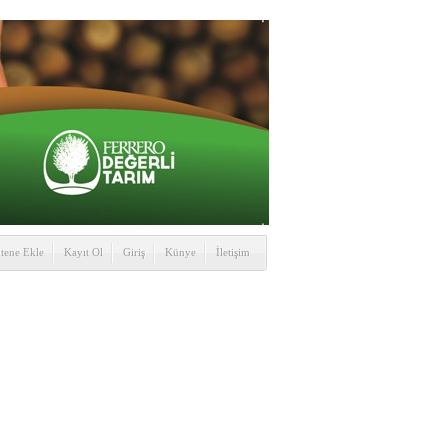
itene Ekle
Kayıt Ol
Giriş
Künye
İletişim