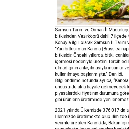
Samsun Tarım ve Orman İl Müdürlüğü’nü
bitkisinden Vezirköprü dahil 7 ilçede
Konuyla ilgili olarak Samsun İl Tarım
“Yağ bitkisi olan Kanola (Brassica napu
bitkisidir. Önceki yıllarda, bitki; canlı
içermesi nedeniyle üretimi tercih edil
olmadığının anlaşılmasıyla insanlar ve
kullanılmaya başlanmıştır.” Denildi.
Bilgilendirme notunda ayrıca, “Kanola
endüstride akla hayale gelmeyecek kad
piyasalardaki fiyatının durumuna göre
gibi ürünlerin üretiminde yenilenemez 
2021 yılında Ülkemizde 376.017 da al
İllerimizde üretilmekte olup İlimizde
verimle üretilen Kanola’da; Bakanlığımız