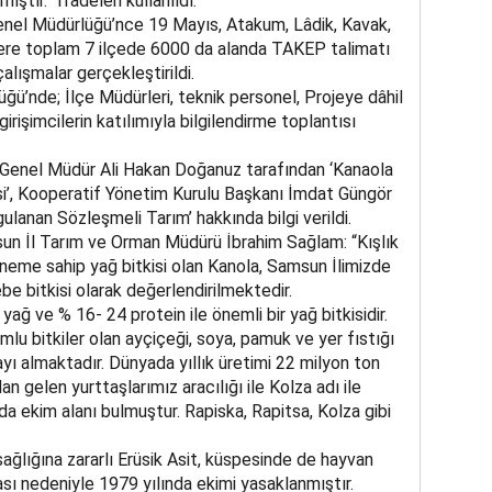
ıştır.” İfadeleri kullanıldı.
m Genel Müdürlüğü’nce 19 Mayıs, Atakum, Lâdik, Kavak,
ere toplam 7 ilçede 6000 da alanda TAKEP talimatı
lışmalar gerçekleştirildi.
ü’nde; İlçe Müdürleri, teknik personel, Projeye dâhil
irişimcilerin katılımıyla bilgilendirme toplantısı
 Genel Müdür Ali Hakan Doğanuz tarafından ‘Kanaola
si’, Kooperatif Yönetim Kurulu Başkanı İmdat Güngör
ulanan Sözleşmeli Tarım’ hakkında bilgi verildi.
msun İl Tarım ve Orman Müdürü İbrahim Sağlam: “Kışlık
döneme sahip yağ bitkisi olan Kanola, Samsun İlimizde
be bitkisi olarak değerlendirilmektedir.
ağ ve % 16- 24 protein ile önemli bir yağ bitkisidir.
mlu bitkiler olan ayçiçeği, soya, pamuk ve yer fıstığı
yı almaktadır. Dünyada yıllık üretimi 22 milyon ton
n gelen yurttaşlarımız aracılığı ile Kolza adı ile
’da ekim alanı bulmuştur. Rapiska, Rapitsa, Kolza gibi
ğlığına zararlı Erüsik Asit, küspesinde de hayvan
ası nedeniyle 1979 yılında ekimi yasaklanmıştır.