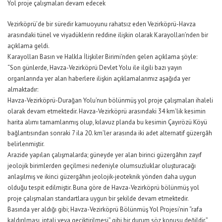
Yol proje çalışmaları devam edecek
Vezirköprü’de bir süredir kamuoyunu rahatsız eden Vezirköprü-Havza
arasındaki tünel ve viyadüklerin reddine ilişkin olarak Karayolları’nden bir
açıklama geldi.
Karayolları Basın ve Halkla İlişkiler Birimi’nden gelen açıklama şöyle:
“Son günlerde, Havza-Vezirköprü Devlet Yolu ile ilgili bazı yayın
organlarında yer alan haberlere ilişkin açıklamalarımız aşağıda yer
almaktadır:
Havza-Vezirköprü-Durağan Yolu’nun bölünmüş yol proje çalışmaları ihaleli
olarak devam etmektedir. Havza-Vezirköprü arasındaki 34 km’lik kesimin
harita alımı tamamlanmış olup, kılavuz planda bu kesimin Çayırözü Köyü
bağlantısından sonraki 7 ila 20. km’ler arasında iki adet alternatif güzergâh
belirlenmiştir.
Arazide yapılan çalışmalarda; güneyde yer alan birinci güzergâhın zayıf
jeolojik birimlerden geçilmesi nedeniyle olumsuzluklar oluşturacağı
anlaşılmış ve ikinci güzergâhın jeolojik-jeoteknik yönden daha uygun
olduğu tespit edilmiştir. Buna göre de Havza-Vezirköprü bölünmüş yol
proje çalışmaları standartlara uygun bir şekilde devam etmektedir.
Basında yer aldığı gibi; Havza-Vezirköprü Bölünmüş Yol Projesi’nin “rafa
kaldırılması, iptali veya geciktirilmesi” gibi bir durum söz konusu değildir.”