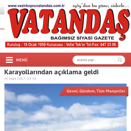
MENÜ
Karayollarından açıklama geldi
07 Mart 2017 -
23:32
Genel
,
Gündem
,
Tüm Manşetler