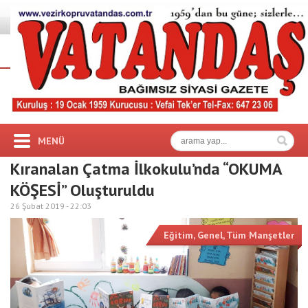
MENÜ
Kıranalan Çatma İlkokulu’nda “OKUMA
KÖŞESİ” Oluşturuldu
26 Şubat 2019 -
22:03
Eğitim
,
Genel
,
Tüm Manşetler