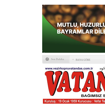
Son Dakika
BANA GÖRE
Vezirköprü CHP’de istifa 
HAYATIN İÇİNDEN BE
Kaybettiklerimiz
NÖBETÇİ ECZANELER
Okullarda yeni dönem: Yön
değişti