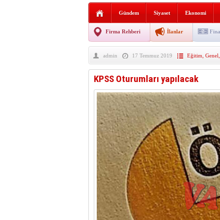
Sabır ve zarafetin sanatı fi
Gündem
Siyaset
Ekonomi
taşınıyor
Vezirköprü’de iki ayrı yan
Firma Rehberi
İlanlar
Fina
Hafif ticari araç takla attı!
admin
17 Temmuz 2019
Eğitim
,
Genel
“Yaz Seninle Güzel” doğa
KPSS Oturumları yapılacak