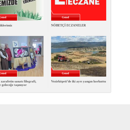
Genel
Genel
iklerimiz
NÖBETÇİ ECZANELER
Genel
Genel
 zarafetin sanatı filografi,
Vezirköprü’de iki ayrı yangın korkuttu
e geleceğe taşınıyor