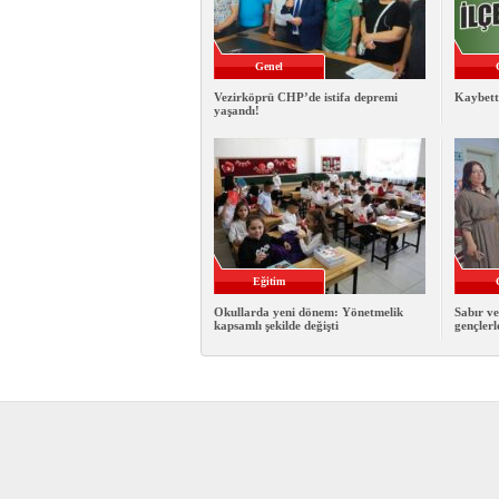
Genel
Vezirköprü CHP’de istifa depremi
Kaybett
yaşandı!
Eğitim
Okullarda yeni dönem: Yönetmelik
Sabır ve
kapsamlı şekilde değişti
gençlerl