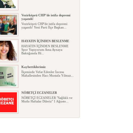
Vezirköprü CHP’de istifa depremi
yaşandı!
Vezirköprü CHP'de istifa depremi
yaşandı! Yeni Parti İlçe Başkan...
HAYATIN İÇİNDEN BESLENME
HAYATIN İÇİNDEN BESLENME
Spor Yapıyorum Ama Aynaya
Baktığımda Hi...
Kaybettiklerimiz
İlçemizde Vefat Edenler İncesu
Mahallesinden Hacı Mustafa Yılmaz...
NÖBETÇİ ECZANELER
NÖBETÇİ ECZANELER "Sağlıklı ve
Mutlu Haftalar Dileriz" 1 Ağusto...
Okullarda yeni dönem: Yönetmelik
kapsamlı şekilde değişti
Okullarda yeni dönem: Yönetmelik
kapsamlı şekilde değişti Resmî ...