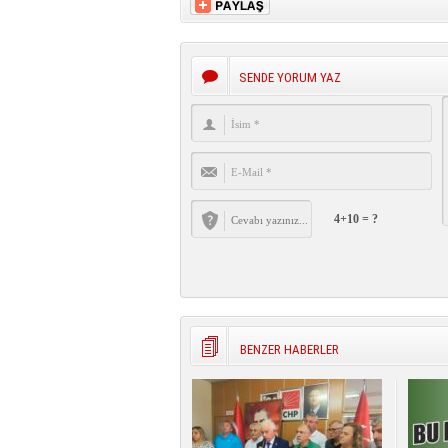
SENDE YORUM YAZ
4+10 = ?
BENZER HABERLER