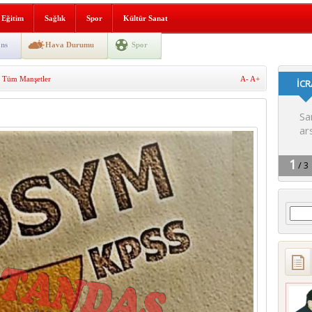
lografi, gençlerle geleceğe
Eğitim
Sağlık
Spor
Kültür Sanat
gın korkuttu
ns
Hava Durumu
Spor
 2’si Çocuk 5 Yaralı
,
Tüm Manşetler
A-
A+
 yürüyüşü
Arama