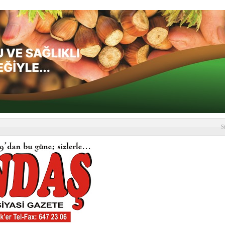
S
depremi yaşandı!
SLENME
etmelik kapsamlı şekilde