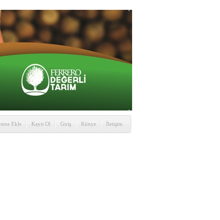
itene Ekle
Kayıt Ol
Giriş
Künye
İletişim