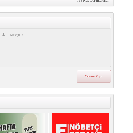
718 Kez Görüntülendi.