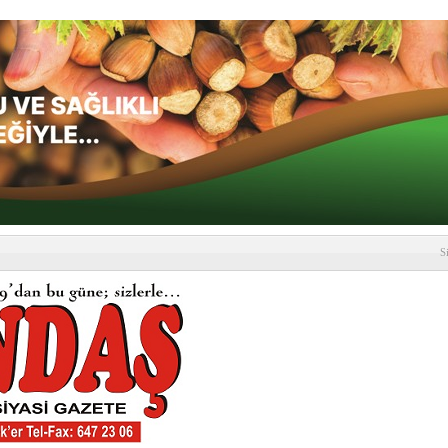
S
depremi yaşandı!
SLENME
etmelik kapsamlı şekilde