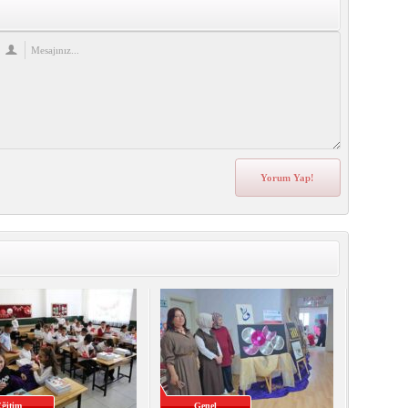
ğitim
Genel