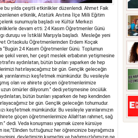
bu yılda çeşitli etkinlikler düzenlendi. Ahmet Faik
enlenen etkinlik, Atatürk Anıtına İlçe Milli Eğitim
elenk sunumuyla başladı ve Kültür Merkezi
nliklerle devam etti. 24 Kasım Öğretmenler Günü
ı duruşu ve İstiklâl Marşıyla başladı. Mesleğe yeni
yet Ortaokulu Öğretmenlerinden Erdem Koçak
a “Bugün 24 Kasım Öğretmenler Günü. Toplumun
ne şekil veren, her çeşit meslek erbabının yetişmesine
etrafını aydınlatan, bütün bunları yaparken de hep
rimizi hatırlayacağımız bir gün. Gençlik geleceğin
k yarınlarımızı keşfetmek mümkündür. Bu vesileyle
alışmış olan ve ahirete göçen öğretmenlerimize
ı uzun ömürler diliyorum.” dedi.yetişmesine öncülük
 aydınlatan, bütün bunları yaparken de hep kendinden
ırlayacağımız bir gün. Gençlik geleceğin tohumudur.
ızı keşfetmek mümkündür. Bu vesileyle yarınlarımızın
 ahirete göçen öğretmenlerimize Allah’tan rahmet, sağ
orum.” dedi. Veda konuşması yapmak üzere kürsüye
 ise;”Elinden tuttuğunuz her öğrencinize bayrağımıza
sevgisini, devletimizin kıymetini ve bağımsızlığımızın ne