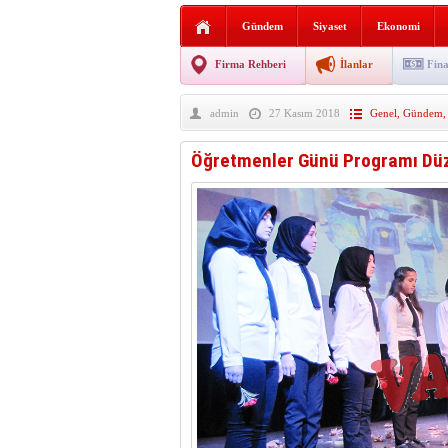
Sabır ve zarafetin sanatı fi
Gündem
Siyaset
Ekonomi
taşınıyor
Vezirköprü’de iki ayrı yan
Firma Rehberi
İlanlar
Fina
Hafif ticari araç takla attı!
admin
27 Kasım 2018
Genel
,
Gündem
“Yaz Seninle Güzel” doğa
Öğretmenler Günü Programı Dü