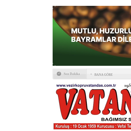
Son Dakika
BANA GÖRE
Vezirköprü CHP’de istifa 
HAYATIN İÇİNDEN BE
Kaybettiklerimiz
NÖBETÇİ ECZANELER
Okullarda yeni dönem: Yön
değişti