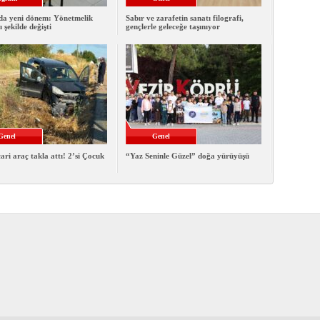
da yeni dönem: Yönetmelik
Sabır ve zarafetin sanatı filografi,
 şekilde değişti
gençlerle geleceğe taşınıyor
Genel
Genel
cari araç takla attı! 2’si Çocuk
“Yaz Seninle Güzel” doğa yürüyüşü