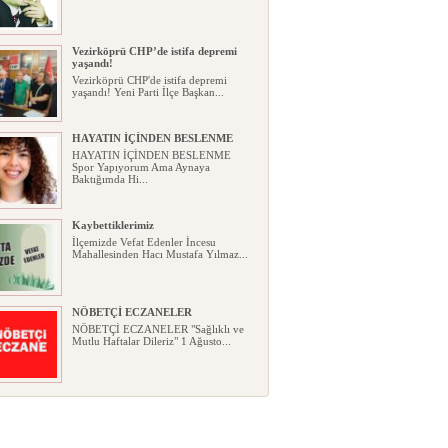
Vezirköprü CHP’de istifa depremi
yaşandı!
Vezirköprü CHP'de istifa depremi
yaşandı! Yeni Parti İlçe Başkan...
HAYATIN İÇİNDEN BESLENME
HAYATIN İÇİNDEN BESLENME
Spor Yapıyorum Ama Aynaya
Baktığımda Hi...
Kaybettiklerimiz
İlçemizde Vefat Edenler İncesu
Mahallesinden Hacı Mustafa Yılmaz...
NÖBETÇİ ECZANELER
NÖBETÇİ ECZANELER "Sağlıklı ve
Mutlu Haftalar Dileriz" 1 Ağusto...
Okullarda yeni dönem: Yönetmelik
kapsamlı şekilde değişti
Okullarda yeni dönem: Yönetmelik
kapsamlı şekilde değişti Resmî ...