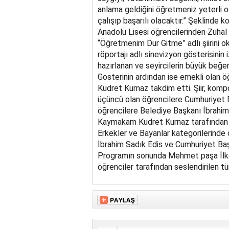
anlama geldiğini öğretmeniz yeterli o
çalışıp başarılı olacaktır.” Şeklinde
Anadolu Lisesi öğrencilerinden Zuhal
“Öğretmenim Dur Gitme” adlı şiirini o
röportajı adlı sinevizyon gösterisinin
hazırlanan ve seyircilerin büyük beğe
Gösterinin ardından ise emekli olan
Kudret Kurnaz takdim etti. Şiir, kom
üçüncü olan öğrencilere Cumhuriyet B
öğrencilere Belediye Başkanı İbrahim 
Kaymakam Kudret Kurnaz tarafından öd
Erkekler ve Bayanlar kategorilerinde
İbrahim Sadık Edis ve Cumhuriyet Başs
Programın sonunda Mehmet paşa İlko
öğrenciler tarafından seslendirilen t