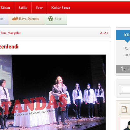
lografi, gençlerle geleceğe
Eğitim
Sağlık
Spor
Kültür Sanat
gın korkuttu
ns
Hava Durumu
Spor
 2’si Çocuk 5 Yaralı
,
Tüm Manşetler
A-
A+
 yürüyüşü
zenlendi
Arama