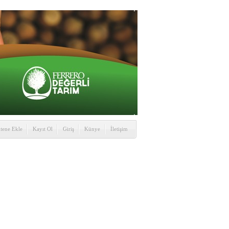
itene Ekle
Kayıt Ol
Giriş
Künye
İletişim