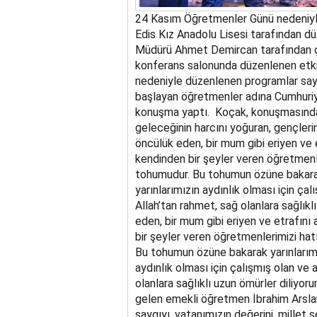
24 Kasım Öğretmenler Günü nedeniyle 
Edis Kız Anadolu Lisesi tarafından düz
Müdürü Ahmet Demircan tarafından ç
konferans salonunda düzenlenen etki
nedeniyle düzenlenen programlar sayg
başlayan öğretmenler adına Cumhuri
konuşma yaptı. Koçak, konuşmasınd
geleceğinin harcını yoğuran, gençleri
öncülük eden, bir mum gibi eriyen ve 
kendinden bir şeyler veren öğretmenle
tohumudur. Bu tohumun özüne bakara
yarınlarımızın aydınlık olması için ç
Allah’tan rahmet, sağ olanlara sağlıkl
eden, bir mum gibi eriyen ve etrafını
bir şeyler veren öğretmenlerimizi hat
Bu tohumun özüne bakarak yarınlarım
aydınlık olması için çalışmış olan ve
olanlara sağlıklı uzun ömürler diliy
gelen emekli öğretmen İbrahim Arslan
saygıyı, vatanımızın değerini, millet 