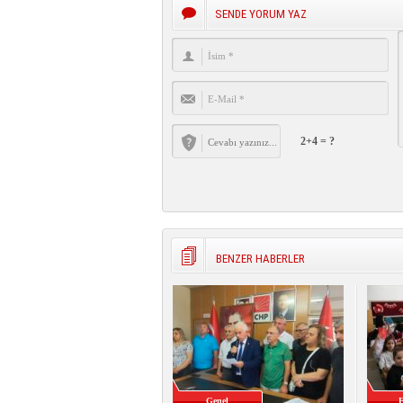
SENDE YORUM YAZ
2+4 = ?
BENZER HABERLER
Genel
E