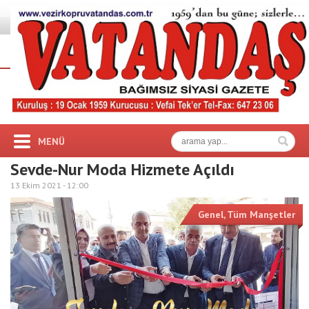
MENÜ
Sevde-Nur Moda Hizmete Açıldı
13 Ekim 2021 -
12:00
Genel
,
Tüm Manşetler