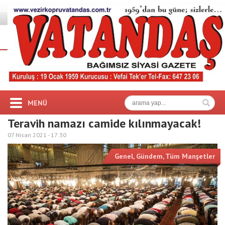
MENÜ
Teravih namazı camide kılınmayacak!
07 Nisan 2021 -
17:30
Genel
,
Gündem
,
Tüm Manşetler