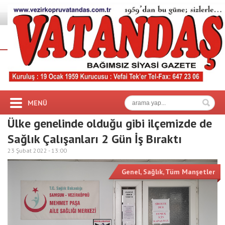
MENÜ
Ülke genelinde olduğu gibi ilçemizde de
Sağlık Çalışanları 2 Gün İş Bıraktı
23 Şubat 2022 -
13:00
Genel
,
Sağlık
,
Tüm Manşetler