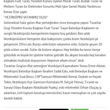
Başkanı Fuat Turan, Yönetim Kurulu Üyeleri Murat Turan, Budak Turan ve
Meltem Turan ile Üretimden Sorumlu Mali İşler Genel Müdür Yardımcısı
Kenan Özer yaptı.
”VEZİRKÖPRÜ VATANIMIZ OLDU”
Geleneksel hale gelen iftar yemeğinden önce konuşma yapan Turanlar
Grup Yönetim Kurulu Başkanı Fuat Turan ”Sayın Belediye Başkanım ve
sevgili Vezirköprülü hemşerilerim hepiniz hoş geldiniz. Ben artık
Vezirköprülülere hemşerim diye bakıyorum; çünkü bizim Vezirköprü’ye
gelişimizin 20’nci yılı. Burası artık bizim vatanımız oldu. Sizlerle geçen 20
yılda sizleri sevdik. Sizler de bizlere alıştınız. Hep birlikte bu tesisi ileriye
götürdük ve büyük bir işletme haline getirdik. Bu akşam burada hep beraber
olmaktan mutluluk duyuyorum. Hepinize afiyet olsun” dedi.
Turanlar Grup’un iftar yemeğine Vezirköprü Kaymakamı Yunus Emre Altıner,
Vezirköprü Belediye Başkanı İbrahim Sadık Edis, eski Belediye Başkanı ve
Milletvekili Suat Binici, CHP Samsun Milletvekili Kemal Zeybek ve Hayati
Tekin, Vezirköprü İlçe Garnizon Komutanı M. Selçuk Yılmaz, Ticaret ve
Sanayi Odası Başkanı Abdulkadir Fişekçi, eski miletvekili Orhan Uluçay, iş
adamları, sivil toplum kuruluşu temsilcileri, basın mensupları ve çok sayıda
davetli katıldı.