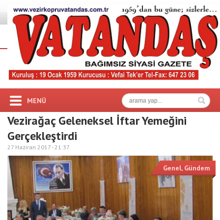
MENÜ
Vezirağaç Geleneksel İftar Yemeğini
Gerçekleştirdi
27 Haziran 2017 -
21:37
Genel
,
Gündem