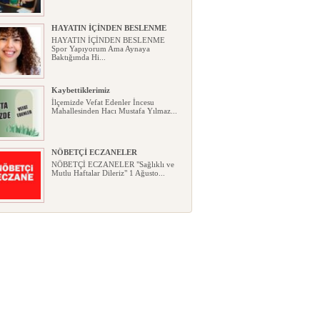
HAYATIN İÇİNDEN BESLENME
HAYATIN İÇİNDEN BESLENME
Spor Yapıyorum Ama Aynaya
Baktığımda Hi...
Kaybettiklerimiz
İlçemizde Vefat Edenler İncesu
Mahallesinden Hacı Mustafa Yılmaz...
NÖBETÇİ ECZANELER
NÖBETÇİ ECZANELER "Sağlıklı ve
Mutlu Haftalar Dileriz" 1 Ağusto...
Okullarda yeni dönem: Yönetmelik
kapsamlı şekilde değişti
Okullarda yeni dönem: Yönetmelik
kapsamlı şekilde değişti Resmî ...
Sabır ve zarafetin sanatı filografi,
gençlerle geleceğe taşınıyor
Sabır ve zarafetin sanatı filografi,
gençlerle geleceğe taşınıyor...