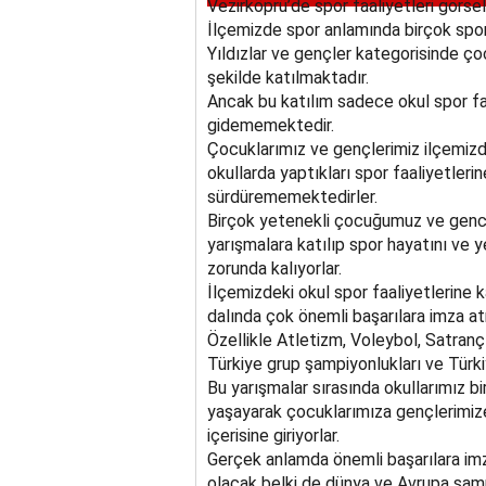
Vezirköprü’de spor faaliyetleri görse
İlçemizde spor anlamında birçok spor
Yıldızlar ve gençler kategorisinde ço
şekilde katılmaktadır.
Ancak bu katılım sadece okul spor fa
gidememektedir.
Çocuklarımız ve gençlerimiz ilçemizd
okullarda yaptıkları spor faaliyetlerin
sürdürememektedirler.
Birçok yetenekli çocuğumuz ve genci
yarışmalara katılıp spor hayatını ve
zorunda kalıyorlar.
İlçemizdeki okul spor faaliyetlerine k
dalında çok önemli başarılara imza at
Özellikle Atletizm, Voleybol, Satranç B
Türkiye grup şampiyonlukları ve Türkiye
Bu yarışmalar sırasında okullarımız b
yaşayarak çocuklarımıza gençlerimiz
içerisine giriyorlar.
Gerçek anlamda önemli başarılara imz
olacak belki de dünya ve Avrupa şam