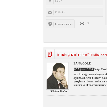
6+6 = ?
İLGİNİZİ ÇEKEBİLECEK DİĞER KÖŞE YAZI
BANA GÖRE
05 Ağustos 2026
Köşe Yazıl
turisti de ağırlamayı başaraca
açısındaki eksikliklerden dol
yarışlarının hemen ardından K
tanıtımı ve ekonomisi üzerine 
Göktan Tek'er