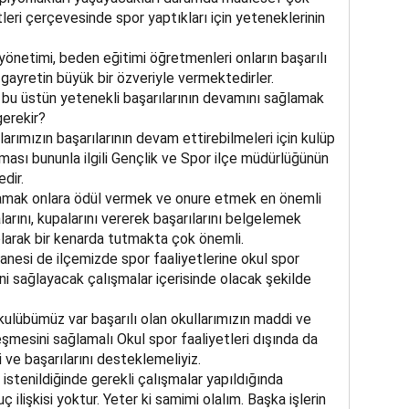
eri çerçevesinde spor yaptıkları için yeteneklerinin
yönetimi, beden eğitimi öğretmenleri onların başarılı
gayretin büyük bir özveriyle vermektedirler.
 bu üstün yetenekli başarılarının devamını sağlamak
gerekir?
arımızın başarılarının devam ettirebilmeleri için kulüp
ılması bununla ilgili Gençlik ve Spor ilçe müdürlüğünün
dir.
şlamak onlara ödül vermek ve onure etmek en önemli
arını, kupalarını vererek başarılarını belgelemek
olarak bir kenarda tutmakta çok önemli.
tanesi de ilçemizde spor faaliyetlerine okul spor
i sağlayacak çalışmalar içerisinde olacak şekilde
ulübümüz var başarılı olan okullarımızın maddi ve
mesini sağlamalı Okul spor faaliyetleri dışında da
 ve başarılarını desteklemeliyiz.
 istenildiğinde gerekli çalışmalar yapıldığında
ilişkisi yoktur. Yeter ki samimi olalım. Başka işlerin