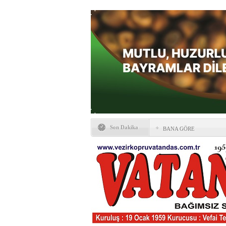
Son Dakika
BANA GÖRE
Vezirköprü CHP’de istifa 
HAYATIN İÇİNDEN BE
Kaybettiklerimiz
NÖBETÇİ ECZANELER
Okullarda yeni dönem: Yön
değişti