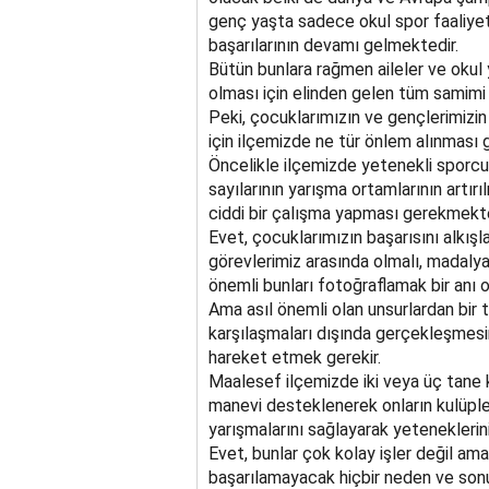
genç yaşta sadece okul spor faaliyetl
başarılarının devamı gelmektedir.
Bütün bunlara rağmen aileler ve okul 
olması için elinden gelen tüm samimi 
Peki, çocuklarımızın ve gençlerimizin
için ilçemizde ne tür önlem alınması 
Öncelikle ilçemizde yetenekli sporcul
sayılarının yarışma ortamlarının artır
ciddi bir çalışma yapması gerekmekte
Evet, çocuklarımızın başarısını alkı
görevlerimiz arasında olmalı, madalyal
önemli bunları fotoğraflamak bir anı 
Ama asıl önemli olan unsurlardan bir 
karşılaşmaları dışında gerçekleşmesin
hareket etmek gerekir.
Maalesef ilçemizde iki veya üç tane k
manevi desteklenerek onların kulüpleş
yarışmalarını sağlayarak yeteneklerini
Evet, bunlar çok kolay işler değil ama
başarılamayacak hiçbir neden ve sonuç 