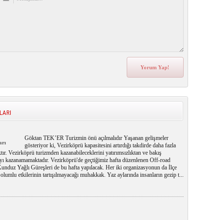
LARI
Göktan TEK’ER Turizmin önü açılmalıdır Yaşanan gelişmeler
arı
gösteriyor ki, Vezirköprü kapasitesini artırdığı takdirde daha fazla
ktır. Vezirköprü turizmden kazanabileceklerini yatırımsızlıktan ve bakış
ayı kazanamamaktadır. Vezirköprü'de geçtiğimiz hafta düzenlenen Off-road
unduz Yağlı Güreşleri de bu hafta yapılacak. Her iki organizasyonun da İlçe
olumlu etkilerinin tartışılmayacağı muhakkak. Yaz aylarında insanların gezip t...