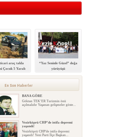
ticari araç takla
“Yaz Seninle Güzel” doğa
’si Çocuk 5 Yaralı
yürüyüşü
En Son Haberler
BANA GÖRE
Göktan TEK’ER Turizmin önü
açılmalıdır Yaşanan gelişmeler göste...
Vezirköprü CHP’de istifa depremi
yaşandı!
Vezirköprü CHP'de istifa depremi
yaşandı! Yeni Parti İlçe Başkan...