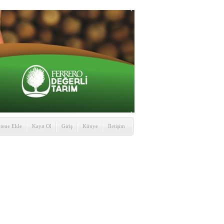
itene Ekle
Kayıt Ol
Giriş
Künye
İletişim