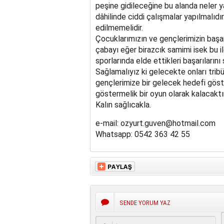
peşine gidileceğine bu alanda neler ya
dâhilinde ciddi çalışmalar yapılmalı
edilmemelidir.
Çocuklarımızın ve gençlerimizin başarı
çabayı eğer birazcık samimi isek bu il
sporlarında elde ettikleri başarılarını
Sağlamalıyız ki gelecekte onları trib
gençlerimize bir gelecek hedefi göste
göstermelik bir oyun olarak kalacaktır
Kalın sağlıcakla.
e-mail: ozyurt.guven@hotmail.com
Whatsapp: 0542 363 42 55
SENDE YORUM YAZ