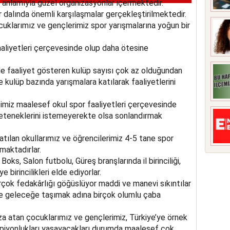
l anlamıyla güzel organizasyonlar içermektedir.
 dalında önemli karşılaşmalar gerçekleştirilmektedir.
cuklarımız ve gençlerimiz spor yarışmalarına yoğun bir
aliyetleri çerçevesinde olup daha ötesine
e faaliyet gösteren kulüp sayısı çok az olduğundan
e kulüp bazında yarışmalara katılarak faaliyetlerini
miz maalesef okul spor faaliyetleri çerçevesinde
 yeteneklerini istemeyerekte olsa sonlandırmak
atılan okullarımız ve öğrencilerimiz 4-5 tane spor
maktadırlar.
oks, Salon futbolu, Güreş branşlarında il birinciliği,
 birincilikleri elde ediyorlar.
irçok fedakârlığı göğüslüyor maddi ve manevi sıkıntılar
e geleceğe taşımak adına birçok olumlu çaba
a atan çocuklarımız ve gençlerimiz, Türkiye’ye örnek
piyonlukları yaşayacakları durumda maalesef çok