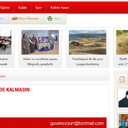
lografi, gençlerle geleceğe
Eğitim
Sağlık
Spor
Kültür Sanat
gın korkuttu
ns
Hava Durumu
Spor
 2’si Çocuk 5 Yaralı
 yürüyüşü
dönem:
Sabır ve zarafetin sanatı
Vezirköprü’de iki ayrı
Hafif 
samlı
filografi, gençlerle
yangın korkuttu
attı! 2
ti
geleceğe taşınıyor
ları
DE KALMASIN
guvenozyurt@hotmail.com