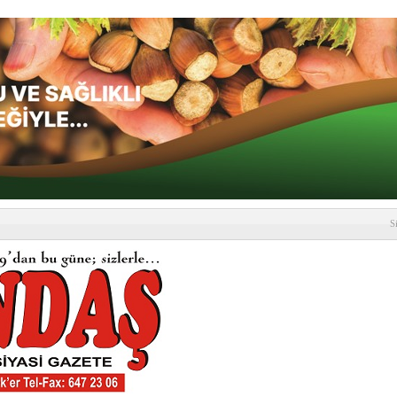
S
depremi yaşandı!
SLENME
etmelik kapsamlı şekilde