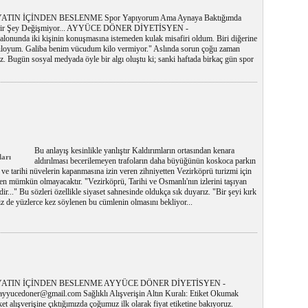
ATIN İÇİNDEN BESLENME Spor Yapıyorum Ama Aynaya Baktığımda
bir Şey Değişmiyor... AYYÜCE DÖNER DİYETİSYEN -
onunda iki kişinin konuşmasına istemeden kulak misafiri oldum. Biri diğerine
 kiloyum. Galiba benim vücudum kilo vermiyor." Aslında sorun çoğu zaman
 Bugün sosyal medyada öyle bir algı oluştu ki; sanki haftada birkaç gün spor
Bu anlayış kesinlikle yanlıştır Kaldırımların ortasından kenara
ları
aldırılması becerilemeyen trafoların daha büyüğünün koskoca parkın
 ve tarihi nüvelerin kapanmasına izin veren zihniyetten Vezirköprü turizmi için
n mümkün olmayacaktır. "Vezirköprü, Tarihi ve Osmanlı'nın izlerini taşıyan
zdir..." Bu sözleri özellikle siyaset sahnesinde oldukça sık duyarız. "Bir şeyi kırk
iz de yüzlerce kez söylenen bu cümlenin olmasını bekliyor...
ATIN İÇİNDEN BESLENME AYYÜCE DÖNER DİYETİSYEN -
ayyucedoner@gmail.com Sağlıklı Alışverişin Altın Kuralı: Etiket Okumak
t alışverişine çıktığımızda çoğumuz ilk olarak fiyat etiketine bakıyoruz.