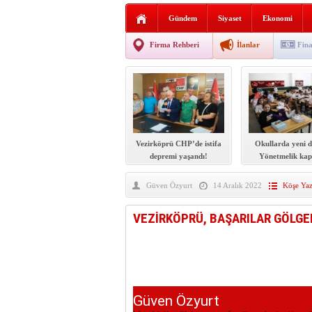
Sabır ve zarafetin sanatı fi
Gündem
Siyaset
Ekonomi
taşınıyor
Vezirköprü’de iki ayrı yan
Firma Rehberi
İlanlar
Fina
Hafif ticari araç takla attı!
“Yaz Seninle Güzel” doğa
Vezirköprü CHP’de istifa
Okullarda yeni 
depremi yaşandı!
Yönetmelik kap
şekilde değiş
Güven Özyurt
14 Aralık 2022
Köşe Yazı
VEZİRKÖPRÜ, BAŞARILAR GÖLGE
Güven Özyurt