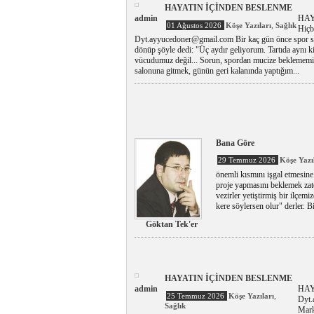
HAYATIN İÇİNDEN BESLENME
admin
HAY
,
01 Ağustos 2026
Köşe Yazıları
Sağlık
Hiç
Dyt.ayyucedoner@gmail.com Bir kaç gün önce spor sal
dönüp şöyle dedi: "Üç aydır geliyorum. Tartıda aynı
vücudumuz değil... Sorun, spordan mucize beklememiz.
salonuna gitmek, günün geri kalanında yaptığım...
Bana Göre
29 Temmuz 2026
Köşe Yazı
önemli kısmını işgal etmesine
proje yapmasını beklemek zate
vezirler yetiştirmiş bir ilçemi
kere söylersen olur" derler. B
Göktan Tek'er
HAYATIN İÇİNDEN BESLENME
admin
HAY
,
25 Temmuz 2026
Köşe Yazıları
Dyt.
Sağlık
Marke