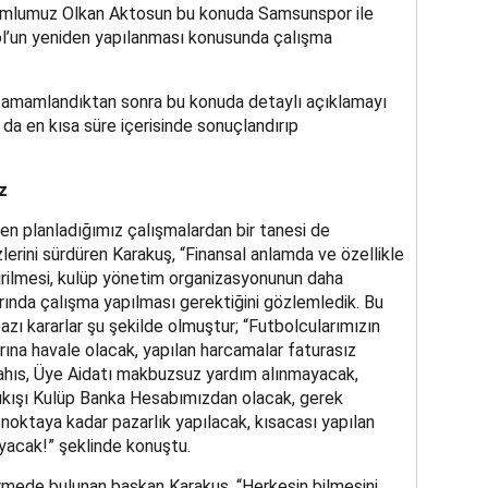
umlumuz Olkan Aktosun bu konuda Samsunspor ile
ol’un yeniden yapılanması konusunda çalışma
 tamamlandıktan sonra bu konuda detaylı açıklamayı
 da en kısa süre içerisinde sonuçlandırıp
z
en planladığımız çalışmalardan bir tanesi de
erini sürdüren Karakuş, “Finansal anlamda ve özellikle
irilmesi, kulüp yönetim organizasyonunun daha
rında çalışma yapılması gerektiğini gözlemledik. Bu
zı kararlar şu şekilde olmuştur; “Futbolcularımızın
ına havale olacak, yapılan harcamalar faturasız
Şahıs, Üye Aidatı makbuzsuz yardım alınmayacak,
ıkışı Kulüp Banka Hesabımızdan olacak, gerek
oktaya kadar pazarlık yapılacak, kısacası yapılan
yacak!” şeklinde konuştu.
rmede bulunan başkan Karakuş, “Herkesin bilmesini