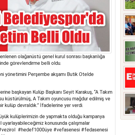
enlenen olağanüstü genel kurul sonrası başkanlığa
inde görevlendirme belli oldu.
yeni yönetimini Perşembe akşamı Butik Otelde
zlerine başkayan Kulüp Başkanı Seyit Karakuş, “A Takım
u küstürülmüş, A Takım oyuncusu mağdur edilmiş ve
 kulüp devraldık.” İfadelerine yer verdi.
üyük kulüplerimizin de yapmakta olduğu kampanya
l uyarlayabileceğimiz konusunda çalışmalar
#vezirol #hedef1000üye #vefasenesi #fedasenesi