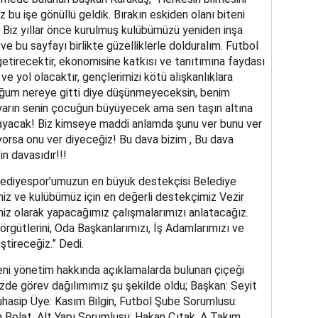
iz bu işe gönüllü geldik. Bırakın eskiden olanı biteni
ım. Biz yıllar önce kurulmuş kulübümüzü yeniden inşa
ve bu sayfayı birlikte güzelliklerle dolduralım. Futbol
getirecektir, ekonomisine katkısı ve tanıtımına faydası
ve yol olacaktır, gençlerimizi kötü alışkanlıklara
ğum nereye gitti diye düşünmeyeceksin, benim
arın senin çocuğun büyüyecek ama sen taşın altına
mayacak! Biz kimseye maddi anlamda şunu ver bunu ver
sa onu ver diyeceğiz! Bu dava bizim , Bu dava
n davasıdır!!!
elediyespor’umuzun en büyük destekçisi Belediye
iz ve kulübümüz için en değerli destekçimiz Vezir
iz olarak yapacağımız çalışmalarımızı anlatacağız.
örgütlerini, Oda Başkanlarımızı, İş Adamlarımızı ve
ştireceğiz.” Dedi.
eni yönetim hakkında açıklamalarda bulunan çiçeği
de görev dağılımımız şu şekilde oldu; Başkan: Seyit
uhasip Üye: Kasım Bilgin, Futbol Şube Sorumlusu:
 Bolat, Alt Yapı Sorumlusu: Hakan Çıtak, A Takım