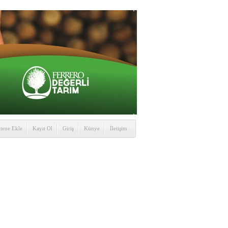
itene Ekle
Kayıt Ol
Giriş
Künye
İletişim