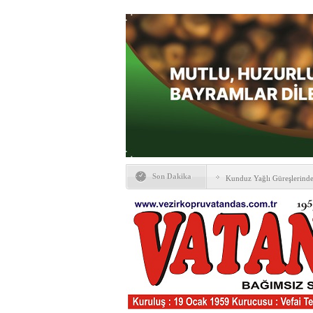
Son Dakika
Kunduz Yağlı Güreşlerind
Ankara & Vezirköprü Plat
Kaymakamına ‘hayırlı olsun
KAYBETTİKLERİMİZ
NÖBETÇİ ECZANELER
PTT Taşerona Geçiyor
Erhan Parlar vefat etti