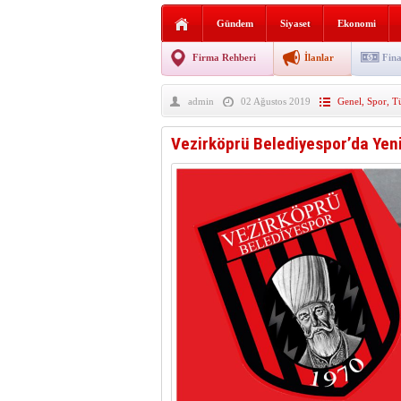
AGD Vezirköprü Temsilciliğ
Gündem
Siyaset
Ekonomi
HAYATIN İÇİNDEN BE
Firma Rehberi
İlanlar
Fina
BANA GÖRE
admin
02 Ağustos 2019
Genel
,
Spor
,
T
Vezirköprü CHP’de istifa 
Vezirköprü Belediyespor’da Yeni