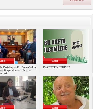
Genel
Genel
& Vezirköprü Platformu’ndan
KAYBETTİKLERİMİZ
prü Kaymakamına ‘hayırlı
iyareti
Genel
Genel