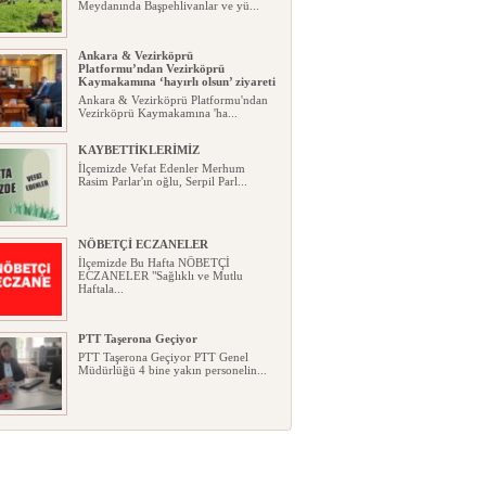
Meydanında Başpehlivanlar ve yü...
Ankara & Vezirköprü
Platformu’ndan Vezirköprü
Kaymakamına ‘hayırlı olsun’ ziyareti
Ankara & Vezirköprü Platformu'ndan
Vezirköprü Kaymakamına 'ha...
KAYBETTİKLERİMİZ
İlçemizde Vefat Edenler Merhum
Rasim Parlar'ın oğlu, Serpil Parl...
NÖBETÇİ ECZANELER
İlçemizde Bu Hafta NÖBETÇİ
ECZANELER "Sağlıklı ve Mutlu
Haftala...
PTT Taşerona Geçiyor
PTT Taşerona Geçiyor PTT Genel
Müdürlüğü 4 bine yakın personelin...
Erhan Parlar vefat etti
Erhan Parlar vefat etti Samsun'da
ikamet eden Vezirköprülü eski ...