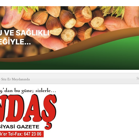
S
e Söz Er Meydanında
formu’ndan Vezirköprü
’ ziyareti