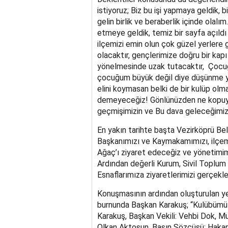
istiyoruz; Biz bu işi yapmaya geldik, b
gelin birlik ve beraberlik içinde olal
etmeye geldik, temiz bir sayfa açıldı 
ilçemizi emin olun çok güzel yerlere 
olacaktır, gençlerimize doğru bir kapı 
yönelmesinde uzak tutacaktır, Çocu
çocuğum büyük değil diye düşünme y
elini koymasan belki de bir kulüp ol
demeyeceğiz! Gönlünüzden ne kopuyor
geçmişimizin ve Bu dava geleceğimizi
En yakın tarihte başta Vezirköprü B
Başkanımızı ve Kaymakamımızı, ilçem
Ağaç’ı ziyaret edeceğiz ve yönetimim
Ardından değerli Kurum, Sivil Toplum 
Esnaflarımıza ziyaretlerimizi gerçekle
Konuşmasının ardından oluşturulan y
burnunda Başkan Karakuş; “Kulübümüz
Karakuş, Başkan Vekili: Vehbi Dok, M
Olkan Aktosun, Basın Sözcüsü: Hakan