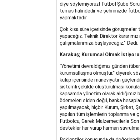
diye söylemiyoruz! Futbol Şube Sor
temas halindedir ve şehrimizde futb
yapmaktadır.
Çok kısa süre içerisinde görüşmeler
yapacağız. Teknik Direktör kararımızı
çalışmalarımıza başlayacağız.” Dedi.
Karakuş; Kurumsal Olmak İstiyoru
“Yönetimi devraldığımız günden itibar
kurumsallaşma olmuştur.” diyerek sözl
kulüp içerisinde maneviyatın güçlend
sistemli şekilde oluşturulması konula
kapsamda yönetim olarak aldığımız ba
ödemeleri elden değil, banka hesaplar
yapılmayacak, hiçbir Kurum, Şirket, 
yapılan tüm işlemlerin toplanma ve ç
Futbolcu, Gerek Malzemecilerle Son n
destekler har vurup harman savrulma
Beklentiler konusunda da değerlendi