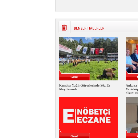
BENZER HABERLER
Genel
Kunduz Yağlı Güreşlerinde Söz Er
Ankara 
Meydanında
Vezirkö
olsun’ z
Genel