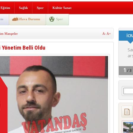
i yeni hizmet binası açıldı
Eğitim
Sağlık
Spor
Kültür Sanat
SLENME
ns
Hava Durumu
Spor
üm Manşetler
A-
A+
depremi yaşandı!
 Yönetim Belli Oldu
Arama