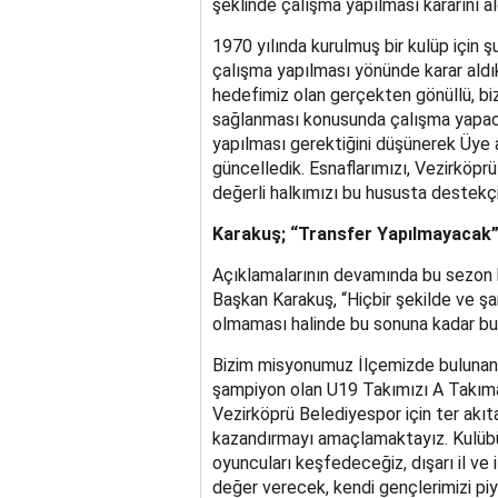
şeklinde çalışma yapılması kararını al
1970 yılında kurulmuş bir kulüp için 
çalışma yapılması yönünde karar aldık
hedefimiz olan gerçekten gönüllü, b
sağlanması konusunda çalışma yapacağ
yapılması gerektiğini düşünerek Üye 
güncelledik. Esnaflarımızı, Vezirköpr
değerli halkımızı bu hususta destekçi
Karakuş; “Transfer Yapılmayacak
Açıklamalarının devamında bu sezon h
Başkan Karakuş, “Hiçbir şekilde ve ş
olmaması halinde bu sonuna kadar b
Bizim misyonumuz İlçemizde bulunan
şampiyon olan U19 Takımızı A Takıma
Vezirköprü Belediyespor için ter akı
kazandırmayı amaçlamaktayız. Kulüb
oyuncuları keşfedeceğiz, dışarı il ve
değer verecek, kendi gençlerimizi pi