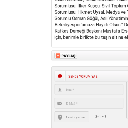
Sorumlusu: İlker Kuşçu, Sivil Toplum Ö
Sorumlusu: Hikmet Uysal, Medya ve T
Sorumlu Osman Göğül, Asil Yönetimimi
Belediyespor’umuza Hayırlı Olsun.” De
Kafkas Derneği Başkanı Mustafa Erso
için, benimle birlikte bu taşın altına 
SENDE YORUM YAZ
3+1 = ?