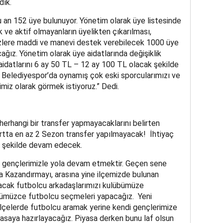
dık.
şu an 152 üye bulunuyor. Yönetim olarak üye listesinde
 ve aktif olmayanların üyelikten çıkarılması,
izlere maddi ve manevi destek verebilecek 1000 üye
ız. Yönetim olarak üye aidatlarında değişiklik
aidatlarını 6 ay 50 TL – 12 ay 100 TL olacak şekilde
ü Belediyespor’da oynamış çok eski sporcularımızı ve
miz olarak görmek istiyoruz.” Dedi.
”
erhangi bir transfer yapmayacaklarını belirten
artta en az 2 Sezon transfer yapılmayacak! İhtiyaç
u şekilde devam edecek.
 gençlerimizle yola devam etmektir. Geçen sene
 Kazandırmayı, arasına yine ilçemizde bulunan
tacak futbolcu arkadaşlarımızı kulübümüze
ümüzce futbolcu seçmeleri yapacağız. Yeni
 ilçelerde futbolcu aramak yerine kendi gençlerimize
yasaya hazırlayacağız. Piyasa derken bunu laf olsun