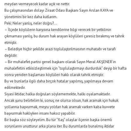
meydan vermeyecek kadar açık ve nettir.
Bu çalışmasından dolayı Ziraat Odası Başkanı Sayın Arslan KAYA ve
yönetimini bir kez daha kutlarım.
Peki; Neler yanlış, neler doğru?…
– İlçede köylülerin karşısına kendilerine bilgi verecek bir yetkilinin
çıkmaması yanlış, bu durum hak arayan köylüleri çaresiz bırakmış ve tahrik
etmiştir.
– Belediye hiçbir şekilde arazi toplulaştırılmasının muhatabı ve tarafı
değildir.
– Bir muhalefet partisi genel başkanı olarak Sayın Meral AKŞENER’in
muhalefetini etkisizleştirmek için “toplulaştırmayı durdurduk” deyip bir hafta
sonra yeniden başlaması köylüleri haklı olarak tahrik etmiştir.
Bu ve bunlarla ilgili daha birçok hatalar yapılmış, yapılmaya devam
edilmektedir.
Siyasi iktidar, halka doğruları söylememekte, halkı oyalamaktadır.
Ancak şunu belirtelim ki, sonuç ne olursa olsun, hak aramak için hukuk
yollarına başvurmak, meşru yoldan hak aramak varken kaba kuvvete
başvurmak haklıyken insanı haksız yapabilir.
Bir başka söz söyleyelim. Bu tür “flaş” olaylar ilçenin başka önemli
sorunlarını unutturur arka plana iter. Bu durumlarda bunalmış iktidar