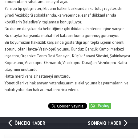
sorumluların rahatlamasına yol açar.
Yani bu tip gelişmeler, iktidarın halkın baskısından kurtuluş reçetesidir.
Şimdi Vezirköprü sokaklarında, kahvelerinde, esnaf dükkânlarında
köylülerin Belediye’yi taşlaması konuşuluyor.
Bu durum da yukarıda belirttiğimiz gibi iktidar sahiplerinin işine yarıyor.
Bu olaylar karşısında muhalefet kafasını kuma gömmüş görünüyor.
Bir köyümüzün haksızlık karşısında gösterdiği aşırı tepki ilçenin önemli
sorunu olan Havza-Vezirköprü yolunu, Kunduz Gençlik Kampı Merkezi
inşaatını, Organize Tarım Besi Sanayini, Küçük Sanayi Sitesini, Şahinkayası
Köprüsünü, Vezirköprü-Osmancık, Vezirköprü-Durağan, Vezirköprü-Bafra
ulaşımını unutturdu.
Hatta merdivensiz hastaneyi unutturdu.
Yöneticileri ve hak arayan vatandaşlarımızı akıl yoluna başvurmalarını ve
hukuk yolundan hak aramalarını rica ederiz.
ÖNCEKİ HABER
SONRAKİ HABER