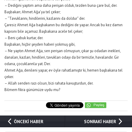
– Dediğini yaptım ama daha perişan olduk, tezden buna çare bul, der.
Başbakan; Ahmet Ağa’ya tel çeker;
– “Tavuklarını, hindilerini, kazlarını da doldur” der.
Çaresiz Ahmet Ağa başbakanın bu dediğini de yapar. Ancak bu kez damın
kapısını bile açamaz. Başbakana acele tel çeker;
– Beni çabuk kurtar, der.
Başbakan, hiçbir şeyden haberi yokmuş gibi,
– Ne yaptın Ahmet Ağa, sen perişan olmuşsun, çıkar şu odadan inekleri,
danaları, kazları, hindileri, tavukları odayı da bir temizle, havalandır. Gir
odana, çocuklarınla yat. Der.
Ahmet Ağa, denileni yapar, ev öyle rahatlamıştır ki, hemen başbakana tel
çeker.
– Allah senden razı olsun, bizi rahata kavuşturdun, der.
Bilmem fıkra günümüze uydu mu?
ÖNCEKİ HABER
SONRAKİ HABER