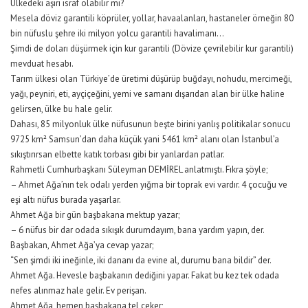
Ülkedeki aşırı israf olabilir mi?
Mesela döviz garantili köprüler, yollar, havaalanları, hastaneler örneğin 80
bin nüfuslu şehre iki milyon yolcu garantili havalimanı…
Şimdi de doları düşürmek için kur garantili (Dövize çevrilebilir kur garantili)
mevduat hesabı.
Tarım ülkesi olan Türkiye’de üretimi düşürüp buğdayı, nohudu, mercimeği,
yağı, peyniri, eti, ayçiçeğini, yemi ve samanı dışarıdan alan bir ülke haline
gelirsen, ülke bu hale gelir.
Dahası, 85 milyonluk ülke nüfusunun beşte birini yanlış politikalar sonucu
9725 km² Samsun’dan daha küçük yani 5461 km² alanı olan İstanbul’a
sıkıştırırsan elbette katık torbası gibi bir yanlardan patlar.
Rahmetli Cumhurbaşkanı Süleyman DEMİREL anlatmıştı. Fıkra şöyle;
– Ahmet Ağa’nın tek odalı yerden yığma bir toprak evi vardır. 4 çocuğu ve
eşi altı nüfus burada yaşarlar.
Ahmet Ağa bir gün başbakana mektup yazar;
– 6 nüfus bir dar odada sıkışık durumdayım, bana yardım yapın, der.
Başbakan, Ahmet Ağa’ya cevap yazar;
“Sen şimdi iki ineğinle, iki dananı da evine al, durumu bana bildir” der.
Ahmet Ağa. Hevesle başbakanın dediğini yapar. Fakat bu kez tek odada
nefes alınmaz hale gelir. Ev perişan.
Ahmet Ağa, hemen başbakana tel çeker;