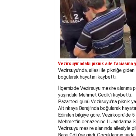
Vezirsuyu’ndaki piknik aile faciasına y
Vezirsuyu’nda, ailesi ile pikniğe gid
boğularak hayatını kaybetti.
İlçemizde Vezirsuyu mesire alanına pi
yaşındaki Mehmet Gedik’i kaybetti.
Pazartesi günü Vezirsuyu’na piknik y
Altınkaya Barajı’nda boğularak hayatın
Edinilen bilgiye göre; Vezirköprü’de 
Mehmet’in cenazesine İl Jandarma Su 
Vezirsuyu mesire alanında ailesiyle 
Baraj Gölü’ne girdi. Çocuklarının sud