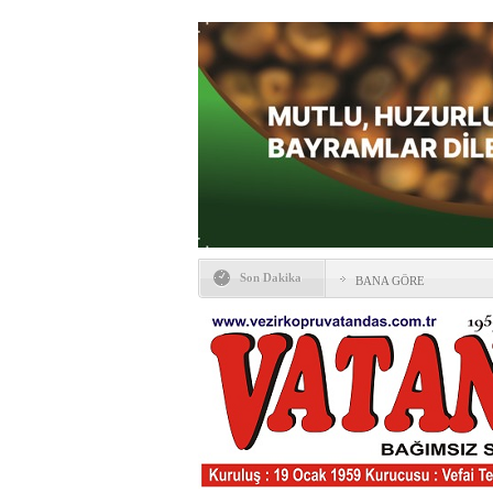
Son Dakika
BANA GÖRE
Vezirköprü CHP’de istifa 
HAYATIN İÇİNDEN BE
Kaybettiklerimiz
NÖBETÇİ ECZANELER
Okullarda yeni dönem: Yön
değişti