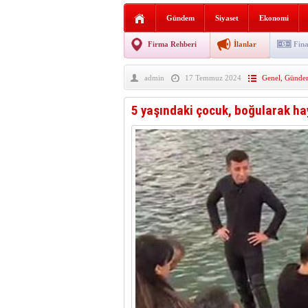
Sabır ve zarafetin sanatı fi
Gündem
Siyaset
Ekonomi
taşınıyor
Vezirköprü’de iki ayrı yan
Firma Rehberi
İlanlar
Fina
Hafif ticari araç takla attı!
admin
17 Temmuz 2024
Genel
,
Günde
“Yaz Seninle Güzel” doğa
5 yaşındaki çocuk, boğularak hay