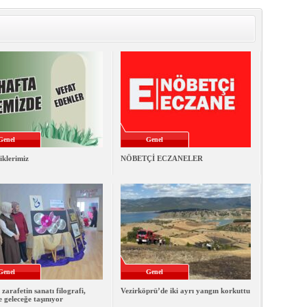
Genel
Genel
iklerimiz
NÖBETÇİ ECZANELER
Genel
Genel
 zarafetin sanatı filografi,
Vezirköprü’de iki ayrı yangın korkuttu
e geleceğe taşınıyor