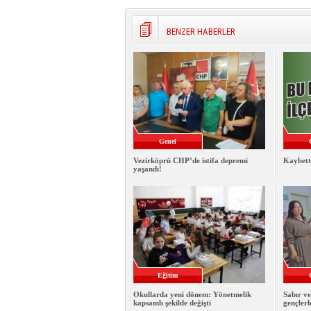
BENZER HABERLER
Genel
Vezirköprü CHP’de istifa depremi
Kaybett
yaşandı!
Eğitim
Okullarda yeni dönem: Yönetmelik
Sabır ve
kapsamlı şekilde değişti
gençlerl