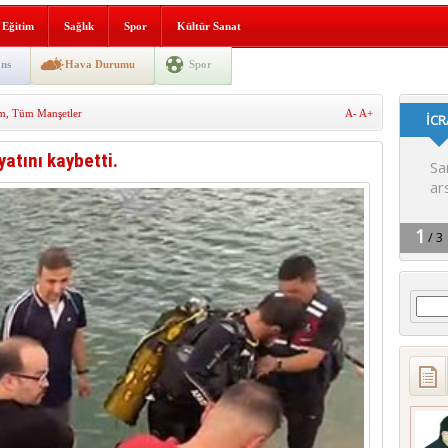
lografi, gençlerle geleceğe
Eğitim
Sağlık
Spor
Kültür Sanat
gın korkuttu
ns
Hava Durumu
Spor
 2’si Çocuk 5 Yaralı
m
,
Tüm Manşetler
A-
A+
 yürüyüşü
atını kaybetti.
Arama