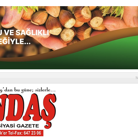
S
depremi yaşandı!
SLENME
etmelik kapsamlı şekilde