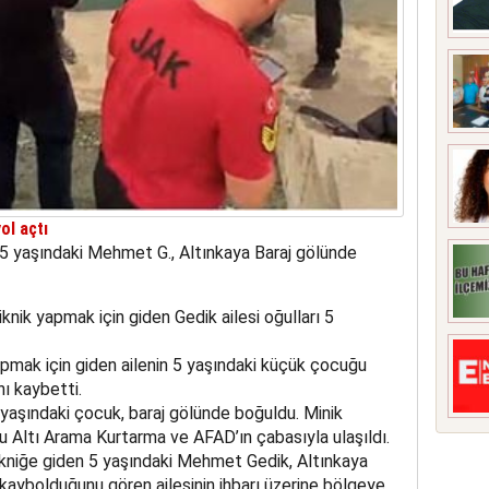
ol açtı
en 5 yaşındaki Mehmet G., Altınkaya Baraj gölünde
knik yapmak için giden Gedik ailesi oğulları 5
apmak için giden ailenin 5 yaşındaki küçük çocuğu
ı kaybetti.
5 yaşındaki çocuk, baraj gölünde boğuldu. Minik
Altı Arama Kurtarma ve AFAD’ın çabasıyla ulaşıldı.
pikniğe giden 5 yaşındaki Mehmet Gedik, Altınkaya
a kaybolduğunu gören ailesinin ihbarı üzerine bölgeye