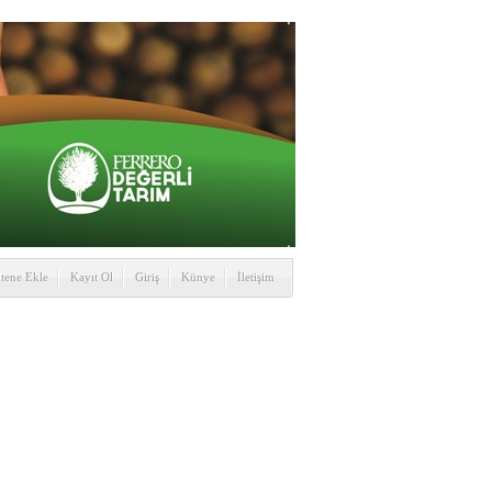
itene Ekle
Kayıt Ol
Giriş
Künye
İletişim