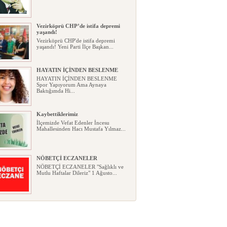
Vezirköprü CHP’de istifa depremi
yaşandı!
Vezirköprü CHP'de istifa depremi
yaşandı! Yeni Parti İlçe Başkan...
HAYATIN İÇİNDEN BESLENME
HAYATIN İÇİNDEN BESLENME
Spor Yapıyorum Ama Aynaya
Baktığımda Hi...
Kaybettiklerimiz
İlçemizde Vefat Edenler İncesu
Mahallesinden Hacı Mustafa Yılmaz...
NÖBETÇİ ECZANELER
NÖBETÇİ ECZANELER "Sağlıklı ve
Mutlu Haftalar Dileriz" 1 Ağusto...
Okullarda yeni dönem: Yönetmelik
kapsamlı şekilde değişti
Okullarda yeni dönem: Yönetmelik
kapsamlı şekilde değişti Resmî ...