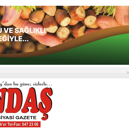
S
depremi yaşandı!
SLENME
etmelik kapsamlı şekilde