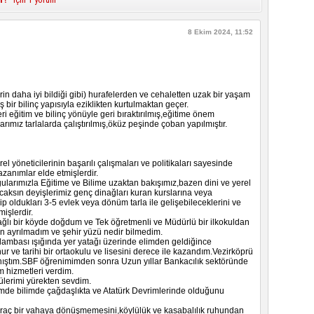
8 Ekim 2024, 11:52
rin daha iyi bildiği gibi) hurafelerden ve cehaletten uzak bir yaşam
 bir bilinç yapısıyla eziklikten kurtulmaktan geçer.
i eğitim ve bilinç yönüyle geri bıraktırılmış,eğitime önem
ımız tarlalarda çalıştırılmış,öküz peşinde çoban yapılmıştır.
l yöneticilerinin başarılı çalışmaları ve politikaları sayesinde
anımlar elde etmişlerdir.
gularımızla Eğitime ve Bilime uzaktan bakışımız,bazen dini ve yerel
aksın deyişlerimiz genç dinağları kuran kurslarına veya
 oldukları 3-5 evlek veya dönüm tarla ile gelişebileceklerini ve
işlerdir.
ağlı bir köyde doğdum ve Tek öğretmenli ve Müdürlü bir ilkokuldan
ayrılmadım ve şehir yüzü nedir bilmedim.
ambası ışığında yer yatağı üzerinde elimden geldiğince
r ve tarihi bir ortaokulu ve lisesini derece ile kazandım.Vezirköprü
anıştım.SBF öğrenimimden sonra Uzun yıllar Bankacılık sektöründe
m hizmetleri verdim.
lerimi yürekten sevdim.
mde bilimde çağdaşlıkta ve Atatürk Devrimlerinde olduğunu
,Kıraç bir vahaya dönüşmemesini,köylülük ve kasabalılık ruhundan