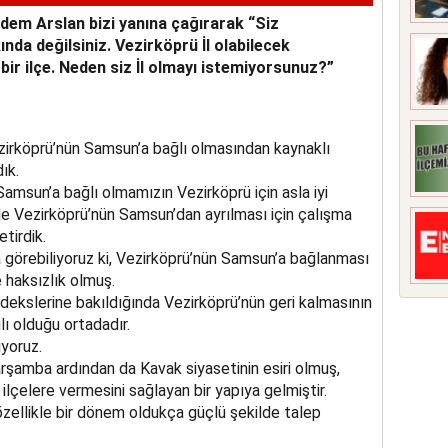
m Arslan bizi yanına çağırarak “Siz
nda değilsiniz. Vezirköprü İl olabilecek
 bir ilçe. Neden siz İl olmayı istemiyorsunuz?”
zirköprü’nün Samsun’a bağlı olmasından kaynaklı
ık.
Samsun’a bağlı olmamızın Vezirköprü için asla iyi
 Vezirköprü’nün Samsun’dan ayrılması için çalışma
tirdik.
görebiliyoruz ki, Vezirköprü’nün Samsun’a bağlanması
 haksızlık olmuş.
kslerine bakıldığında Vezirköprü’nün geri kalmasının
ı olduğu ortadadır.
iyoruz.
şamba ardından da Kavak siyasetinin esiri olmuş,
ilçelere vermesini sağlayan bir yapıya gelmiştir.
zellikle bir dönem oldukça güçlü şekilde talep