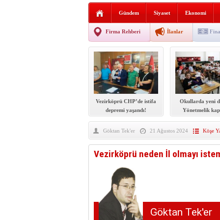
Sabır ve zarafetin sanatı fi
Gündem
Siyaset
Ekonomi
taşınıyor
Vezirköprü’de iki ayrı yan
Firma Rehberi
İlanlar
Fina
Hafif ticari araç takla attı!
“Yaz Seninle Güzel” doğa
Vezirköprü CHP’de istifa
Okullarda yeni 
depremi yaşandı!
Yönetmelik kap
şekilde değiş
Göktan Tek'er
21 Ağustos 2024
Köşe Ya
Vezirköprü neden İl olmayı iste
Göktan Tek'er