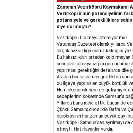
Zamanın Vezirköprü Kaymakamı Ade
Vezirköprü’nün potansiyelinin farkı
potansiyele ve gerekliliklere sahip
diye sormuştu?
Vezirköprü İl olmayı istemiyor mu?
Vatandaş Gazetesi olarak yıllarca Ve
birçok haksızlığa maruz kaldığını yazd
Bu haksızlıkları ortadan kaldırmayan 
sonuçları olmayacağını gördüğümüzde
yapılması gerektiğini defalarca dile ge
Aradan bunca zaman geçtikten sonra 
bu ilçeye yapılan en büyük kötülük ve
Hem ekonomik hem de gelişmişlik ende
sebeplerinin kökeninde Samsun’a bağl
Yıllarca bunu iddia ettik, bugün de ed
Çünkü Samsun; öncelikle Bafra ve Çar
bürokrasinin her zaman büyük payı bu 
Vezirköprü Samsun’dan ayrılmayı da ö
etmişti. Hatırlayanlar vardır.