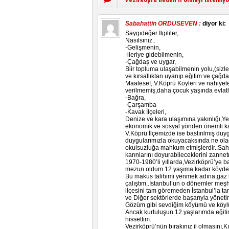
Sabahattin ORDUSEVEN :
diyor ki:
Saygıdeğer İlgililer,
Nasılsınız..
-Gelişmenin,
-ileriye gidebilmenin,
-Çağdaş ve uygar,
Biir topluma ulaşabilmenin yolu,(sizle
ve kırsallıktan uyanıp eğitim ve çağdaş
Maalesef, V.Köprü Köyleri ve nahiyeler
verilmemiş,daha çocuk yaşında evlatlar
-Bağra,
-Çarşamba
-Kavak İlçeleri,
Denize ve kara ulaşımına yakınlığı,Yere
ekonomik ve sosyal yönden önemli kaz
V.Köprü İlçemizde ise bastırılmış duy
duygularımızla okuyacaksında ne olac
okulsuzluğa mahkum etmişlerdir..Sahip
karınlarını doyurabileceklerini zannetm
1970-1980’li yıllarda,Vezirköprü’ye b
mezun oldum.12 yaşıma kadar köyden 
Bu makus talihimi yenmek adına,gaz l
çalıştım..İstanbul’un o dönemler meşhu
ilçesini tam göremeden İstanbul’la t
ve Diğer sektörlerde başarıyla yöneti
Gözüm gibi sevdiğim köyümü ve köylü
Ancak kurtuluşun 12 yaşlarımda eğiti
hissettim.
Vezirköprü’nün bırakınız il olmasını