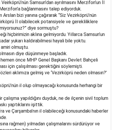
eirköprü’nün Samsun’dan ayrılmasını Merzifon’un İl
 Merzifon’a bağlanmasını talep ediyorduk.
rslan bizi yanına çağırarak “Siz Vezirköprü’nün
irköprü İl olabilecek potansiyele ve gerekliliklere
stemiyorsunuz?” diye sormuştu?
eği hiçbirimizin aklına gelmiyordu. Yıllarca Samsun’un
 kadar yukarı kaldırabilmesi hayali bile yoktu.
 amiri olmuştu.
 olmasın diye düşünmeye başladık.
en hemen önce MHP Genel Başkanı Devlet Bahçeli
ması için çalışılması gerektiğini söylemişti.
leri aklımıza gelmiş ve ‘Vezirköprü neden olmasın?’
öprü’nün il olup olmayacağı konusunda herhangi bir
ir çalışma yapıldığını duyduk, ne de ilçenin sivil toplum
kı yaptıklarını işittik.
ra ve Çarşamba’nın il olabileceği konusundaki haberler
nde.
asına rağmen) yılmadan çalışmalarını sürdürüyor ve