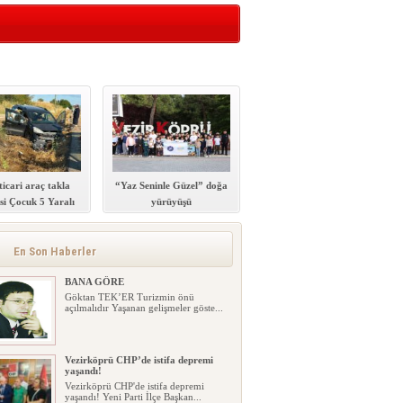
ticari araç takla
“Yaz Seninle Güzel” doğa
’si Çocuk 5 Yaralı
yürüyüşü
En Son Haberler
BANA GÖRE
Göktan TEK’ER Turizmin önü
açılmalıdır Yaşanan gelişmeler göste...
Vezirköprü CHP’de istifa depremi
yaşandı!
Vezirköprü CHP'de istifa depremi
yaşandı! Yeni Parti İlçe Başkan...