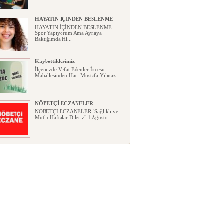
HAYATIN İÇİNDEN BESLENME
HAYATIN İÇİNDEN BESLENME
Spor Yapıyorum Ama Aynaya
Baktığımda Hi...
Kaybettiklerimiz
İlçemizde Vefat Edenler İncesu
Mahallesinden Hacı Mustafa Yılmaz...
NÖBETÇİ ECZANELER
NÖBETÇİ ECZANELER "Sağlıklı ve
Mutlu Haftalar Dileriz" 1 Ağusto...
Okullarda yeni dönem: Yönetmelik
kapsamlı şekilde değişti
Okullarda yeni dönem: Yönetmelik
kapsamlı şekilde değişti Resmî ...
Sabır ve zarafetin sanatı filografi,
gençlerle geleceğe taşınıyor
Sabır ve zarafetin sanatı filografi,
gençlerle geleceğe taşınıyor...