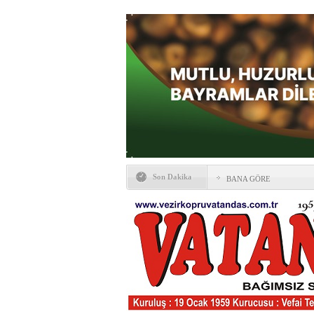
Son Dakika
BANA GÖRE
Vezirköprü CHP’de istifa 
HAYATIN İÇİNDEN BE
Kaybettiklerimiz
NÖBETÇİ ECZANELER
Okullarda yeni dönem: Yön
değişti