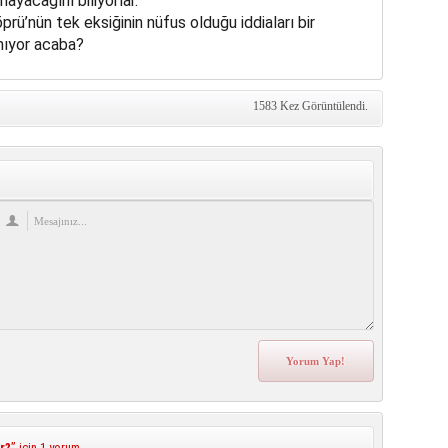
mayacağını biliyorlar.
prü’nün tek eksiğinin nüfus olduğu iddiaları bir
mıyor acaba?
1583 Kez Görüntülendi.
r?
” için 1 yorum