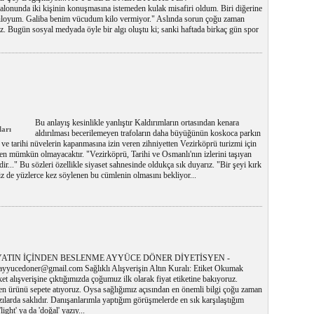
onunda iki kişinin konuşmasına istemeden kulak misafiri oldum. Biri diğerine
 kiloyum. Galiba benim vücudum kilo vermiyor." Aslında sorun çoğu zaman
 Bugün sosyal medyada öyle bir algı oluştu ki; sanki haftada birkaç gün spor
Bu anlayış kesinlikle yanlıştır Kaldırımların ortasından kenara
ları
aldırılması becerilemeyen trafoların daha büyüğünün koskoca parkın
 ve tarihi nüvelerin kapanmasına izin veren zihniyetten Vezirköprü turizmi için
n mümkün olmayacaktır. "Vezirköprü, Tarihi ve Osmanlı'nın izlerini taşıyan
zdir..." Bu sözleri özellikle siyaset sahnesinde oldukça sık duyarız. "Bir şeyi kırk
iz de yüzlerce kez söylenen bu cümlenin olmasını bekliyor...
ATIN İÇİNDEN BESLENME AYYÜCE DÖNER DİYETİSYEN -
ayyucedoner@gmail.com Sağlıklı Alışverişin Altın Kuralı: Etiket Okumak
t alışverişine çıktığımızda çoğumuz ilk olarak fiyat etiketine bakıyoruz.
n ürünü sepete atıyoruz. Oysa sağlığımız açısından en önemli bilgi çoğu zaman
ılarda saklıdır. Danışanlarımla yaptığım görüşmelerde en sık karşılaştığım
ight' ya da 'doğal' yazıy...