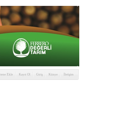
itene Ekle
Kayıt Ol
Giriş
Künye
İletişim