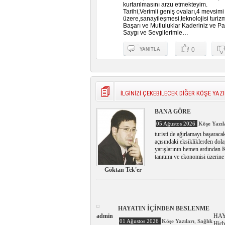
kurtarılmasını arzu etmekteyim.
Tarihi,Verimli geniş ovaları,4 mevsimi
üzere,sanayileşmesi,teknolojisi turiz
Başarı ve Mutluluklar Kaderiniz ve Pa
Saygı ve Sevgilerimle…
0
YANITLA
İLGİNİZİ ÇEKEBİLECEK DİĞER KÖŞE YAZI
BANA GÖRE
05 Ağustos 2026
Köşe Yazıl
turisti de ağırlamayı başaraca
açısındaki eksikliklerden dol
yarışlarının hemen ardından K
tanıtımı ve ekonomisi üzerine 
Göktan Tek'er
HAYATIN İÇİNDEN BESLENME
admin
HAY
,
01 Ağustos 2026
Köşe Yazıları
Sağlık
Hiç