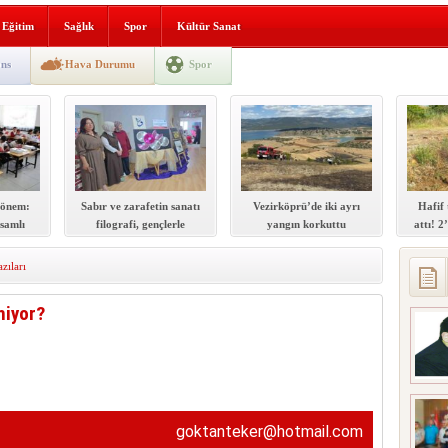
lografi, gençlerle geleceğe
Eğitim
Sağlık
Spor
Kültür Sanat
gın korkuttu
ns
Hava Durumu
Spor
 2’si Çocuk 5 Yaralı
 yürüyüşü
dönem:
Sabır ve zarafetin sanatı
Vezirköprü’de iki ayrı
Hafif 
samlı
filografi, gençlerle
yangın korkuttu
attı! 2
ti
geleceğe taşınıyor
zıları
miyor?
goktanteker@hotmail.com