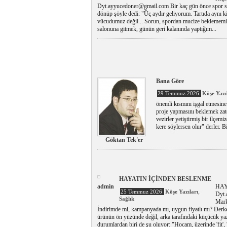
Dyt.ayyucedoner@gmail.com Bir kaç gün önce spor sal
dönüp şöyle dedi: "Üç aydır geliyorum. Tartıda aynı
vücudumuz değil... Sorun, spordan mucize beklememiz.
salonuna gitmek, günün geri kalanında yaptığım...
Bana Göre
29 Temmuz 2026
Köşe Yazı
önemli kısmını işgal etmesine
proje yapmasını beklemek zate
vezirler yetiştirmiş bir ilçemi
kere söylersen olur" derler. B
Göktan Tek'er
HAYATIN İÇİNDEN BESLENME
admin
HAY
,
25 Temmuz 2026
Köşe Yazıları
Dyt.
Sağlık
Marke
İndirimde mi, kampanyada mı, uygun fiyatlı mı? Derke
ürünün ön yüzünde değil, arka tarafındaki küçücük yaz
durumlardan biri de şu oluyor: "Hocam, üzerinde 'fit', 'l