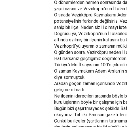
O dönemlerden hemen sonrasında da V
yapılmasını ve Vezirköprü’nün İl olan
O sırada Vezirköprü Kaymakamı Adem A
potansiyelinin farkında değilsiniz. Vez
sahip bir ilçe. Neden siz İl olmayı i
Doğrusu ya, Vezirköprü’nün İl olabilec
altında ezilmiş bir ilçenin kafasını bu
Vezirköprü’yü uyaran o zamanın mülki
O günden sonra, Vezirköprü neden İl
Hatırlarsanız geçtiğimiz seçimlerd
Türkiye’deki İl sayısının 100’e çıkarıl
O zaman Kaymakam Adem Arslan’ın söz
diye sormuştuk.
Aradan geçen zaman içerisinde Vezirk
gelişme olmadı.
Ne ilçenin idarecileri arasında böyle b
kuruluşlarının böyle bir çalışma için bas
Bugün bizi şaşırtmayacak şekilde Baf
okuyoruz. Tabi ki, Samsun gazeteleri
Çünkü bu ilçeler (şartlarının tutmam