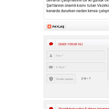
devletin çalışmasının bir iki günlük ol
Şartlarının önemli kısmı tutan Vezirkö
kenarda dururken neden kimse çalış
SENDE YORUM YAZ
2+8 = ?
“
Vezirköprü neden İl olmayı istemiyo