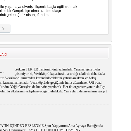
 ile yaşamaya elverişli ilçemiz başta eğitim olmak
mi ile bir Gerçek İlçe olma azmine ulaşır…
rlak geleceğiniz olsun,efendim.
0
LARI
Göktan TEK’ER Turizmin önü açılmalıdır Yaşanan gelişmeler
arı
gösteriyor ki, Vezirköprü kapasitesini artırdığı takdirde daha fazla
ktır. Vezirköprü turizmden kazanabileceklerini yatırımsızlıktan ve bakış
ayı kazanamamaktadır. Vezirköprü'de geçtiğimiz hafta düzenlenen Off-road
unduz Yağlı Güreşleri de bu hafta yapılacak. Her iki organizasyonun da İlçe
olumlu etkilerinin tartışılmayacağı muhakkak. Yaz aylarında insanların gezip t...
ATIN İÇİNDEN BESLENME Spor Yapıyorum Ama Aynaya Baktığımda
bir Şey Değişmiyor... AYYÜCE DÖNER DİYETİSYEN -