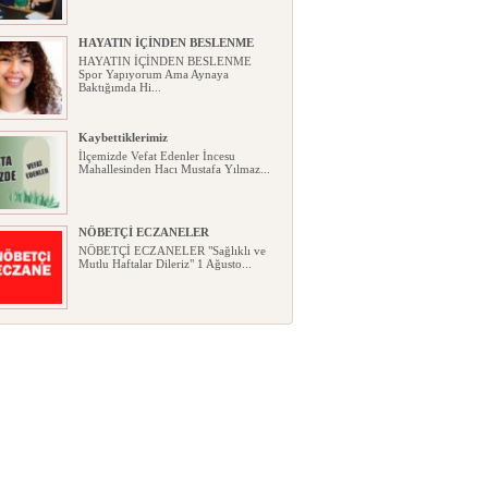
HAYATIN İÇİNDEN BESLENME
HAYATIN İÇİNDEN BESLENME
Spor Yapıyorum Ama Aynaya
Baktığımda Hi...
Kaybettiklerimiz
İlçemizde Vefat Edenler İncesu
Mahallesinden Hacı Mustafa Yılmaz...
NÖBETÇİ ECZANELER
NÖBETÇİ ECZANELER "Sağlıklı ve
Mutlu Haftalar Dileriz" 1 Ağusto...
Okullarda yeni dönem: Yönetmelik
kapsamlı şekilde değişti
Okullarda yeni dönem: Yönetmelik
kapsamlı şekilde değişti Resmî ...
Sabır ve zarafetin sanatı filografi,
gençlerle geleceğe taşınıyor
Sabır ve zarafetin sanatı filografi,
gençlerle geleceğe taşınıyor...