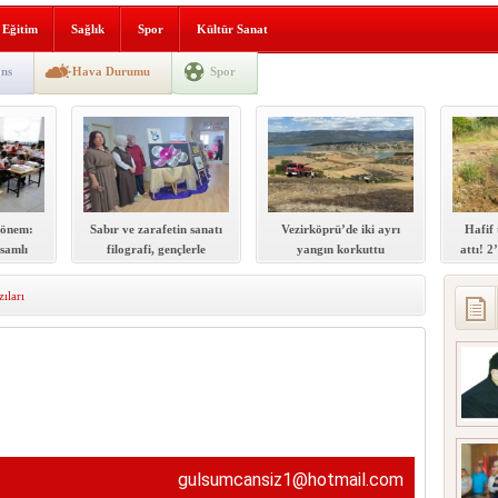
lografi, gençlerle geleceğe
Eğitim
Sağlık
Spor
Kültür Sanat
gın korkuttu
ns
Hava Durumu
Spor
 2’si Çocuk 5 Yaralı
 yürüyüşü
dönem:
Sabır ve zarafetin sanatı
Vezirköprü’de iki ayrı
Hafif 
samlı
filografi, gençlerle
yangın korkuttu
attı! 2
ti
geleceğe taşınıyor
ıları
t
gulsumcansiz1@hotmail.com