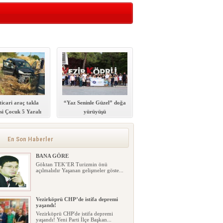
ticari araç takla
“Yaz Seninle Güzel” doğa
’si Çocuk 5 Yaralı
yürüyüşü
En Son Haberler
BANA GÖRE
Göktan TEK’ER Turizmin önü
açılmalıdır Yaşanan gelişmeler göste...
Vezirköprü CHP’de istifa depremi
yaşandı!
Vezirköprü CHP'de istifa depremi
yaşandı! Yeni Parti İlçe Başkan...