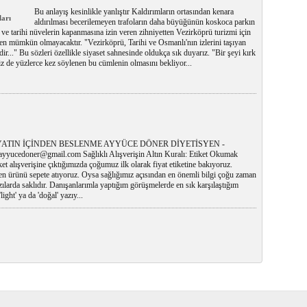
Bu anlayış kesinlikle yanlıştır Kaldırımların ortasından kenara
ları
aldırılması becerilemeyen trafoların daha büyüğünün koskoca parkın
 ve tarihi nüvelerin kapanmasına izin veren zihniyetten Vezirköprü turizmi için
n mümkün olmayacaktır. "Vezirköprü, Tarihi ve Osmanlı'nın izlerini taşıyan
zdir..." Bu sözleri özellikle siyaset sahnesinde oldukça sık duyarız. "Bir şeyi kırk
iz de yüzlerce kez söylenen bu cümlenin olmasını bekliyor...
ATIN İÇİNDEN BESLENME AYYÜCE DÖNER DİYETİSYEN -
ayyucedoner@gmail.com Sağlıklı Alışverişin Altın Kuralı: Etiket Okumak
t alışverişine çıktığımızda çoğumuz ilk olarak fiyat etiketine bakıyoruz.
n ürünü sepete atıyoruz. Oysa sağlığımız açısından en önemli bilgi çoğu zaman
ılarda saklıdır. Danışanlarımla yaptığım görüşmelerde en sık karşılaştığım
ight' ya da 'doğal' yazıy...