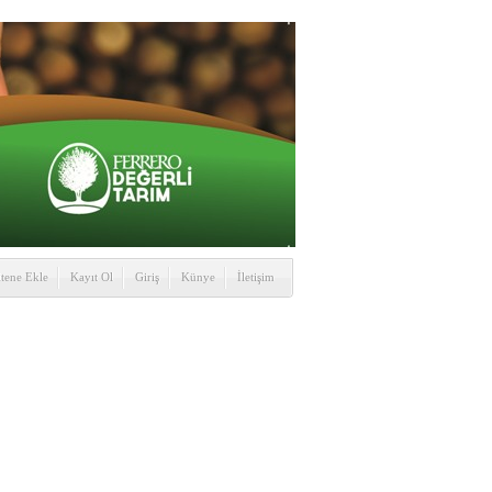
itene Ekle
Kayıt Ol
Giriş
Künye
İletişim