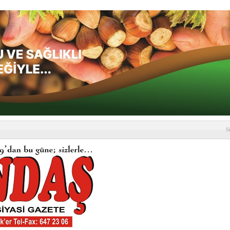
S
depremi yaşandı!
SLENME
etmelik kapsamlı şekilde