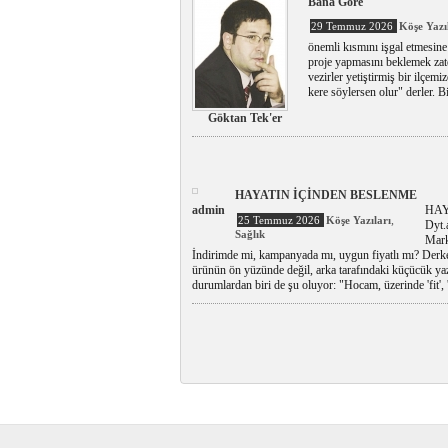
Bana Göre
29 Temmuz 2026
Köşe Yazı
önemli kısmını işgal etmesine
proje yapmasını beklemek zate
vezirler yetiştirmiş bir ilçemi
kere söylersen olur" derler. B
Göktan Tek'er
HAYATIN İÇİNDEN BESLENME
admin
HAY
,
25 Temmuz 2026
Köşe Yazıları
Dyt.
Sağlık
Marke
İndirimde mi, kampanyada mı, uygun fiyatlı mı? Derke
ürünün ön yüzünde değil, arka tarafındaki küçücük yaz
durumlardan biri de şu oluyor: "Hocam, üzerinde 'fit', 'l