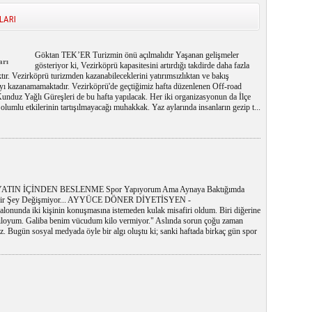
LARI
Göktan TEK’ER Turizmin önü açılmalıdır Yaşanan gelişmeler
arı
gösteriyor ki, Vezirköprü kapasitesini artırdığı takdirde daha fazla
ktır. Vezirköprü turizmden kazanabileceklerini yatırımsızlıktan ve bakış
ayı kazanamamaktadır. Vezirköprü'de geçtiğimiz hafta düzenlenen Off-road
unduz Yağlı Güreşleri de bu hafta yapılacak. Her iki organizasyonun da İlçe
olumlu etkilerinin tartışılmayacağı muhakkak. Yaz aylarında insanların gezip t...
ATIN İÇİNDEN BESLENME Spor Yapıyorum Ama Aynaya Baktığımda
bir Şey Değişmiyor... AYYÜCE DÖNER DİYETİSYEN -
onunda iki kişinin konuşmasına istemeden kulak misafiri oldum. Biri diğerine
 kiloyum. Galiba benim vücudum kilo vermiyor." Aslında sorun çoğu zaman
 Bugün sosyal medyada öyle bir algı oluştu ki; sanki haftada birkaç gün spor