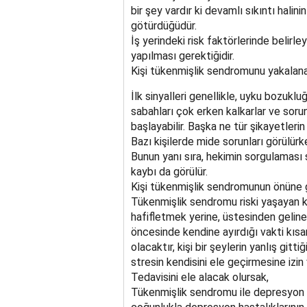
bir şey vardır ki devamlı sıkıntı halin
götürdüğüdür.
İş yerindeki risk faktörlerinde belirleyi
yapılması gerektiğidir.
Kişi tükenmişlik sendromunu yakalanaca
İlk sinyalleri genellikle, uyku bozukl
sabahları çok erken kalkarlar ve soru
başlayabilir. Başka ne tür şikayetlerin g
Bazı kişilerde mide sorunları görülürken
Bunun yanı sıra, hekimin sorgulaması s
kaybı da görülür.
Kişi tükenmişlik sendromunun önüne ge
Tükenmişlik sendromu riski yaşayan kiş
hafifletmek yerine, üstesinden geli
öncesinde kendine ayırdığı vakti kısar
olacaktır, kişi bir şeylerin yanlış gitt
stresin kendisini ele geçirmesine iz
Tedavisini ele alacak olursak,
Tükenmişlik sendromu ile depresyon ha