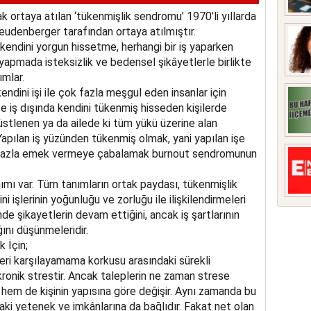
ortaya atılan ‘tükenmişlik sendromu’ 1970’li yıllarda
eudenberger tarafından ortaya atılmıştır.
ndini yorgun hissetme, herhangi bir iş yaparken
yapmada isteksizlik ve bedensel şikâyetlerle birlikte
ımlar.
kendini işi ile çok fazla meşgul eden insanlar için
e iş dışında kendini tükenmiş hisseden kişilerde
 üstlenen ya da ailede ki tüm yükü üzerine alan
 Yapılan iş yüzünden tükenmiş olmak, yani yapılan işe
 fazla emek vermeye çabalamak burnout sendromunun
ı var. Tüm tanımların ortak paydası, tükenmişlik
i işlerinin yoğunluğu ve zorluğu ile ilişkilendirmeleri
nde şikayetlerin devam ettiğini, ancak iş şartlarının
ını düşünmeleridir.
 İçin;
leri karşılayamama korkusu arasındaki sürekli
 kronik strestir. Ancak taleplerin ne zaman strese
em de kişinin yapısına göre değişir. Aynı zamanda bu
ki yetenek ve imkânlarına da bağlıdır. Fakat net olan