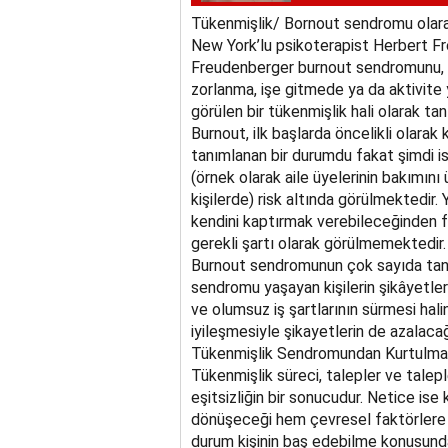
Tükenmişlik/ Bornout sendromu olarak 
New York’lu psikoterapist Herbert Fr
Freudenberger burnout sendromunu, ke
zorlanma, işe gitmede ya da aktivite 
görülen bir tükenmişlik hali olarak tan
Burnout, ilk başlarda öncelikli olarak 
tanımlanan bir durumdu fakat şimdi is
(örnek olarak aile üyelerinin bakımını
kişilerde) risk altında görülmektedir.
kendini kaptırmak verebileceğinden
gerekli şartı olarak görülmemektedir.
Burnout sendromunun çok sayıda tanım
sendromu yaşayan kişilerin şikâyetlerin
ve olumsuz iş şartlarının sürmesi hali
iyileşmesiyle şikayetlerin de azalacağ
Tükenmişlik Sendromundan Kurtulmak
Tükenmişlik süreci, talepler ve talep
eşitsizliğin bir sonucudur. Netice ise
dönüşeceği hem çevresel faktörlere h
durum kişinin baş edebilme konusunda