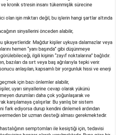
in ve kronik stresin insanı tükenmişlik sürecine
ci olan işin miktarı değil, bu işlerin hangi şartlar altında
ğının sinyallerini önceden alabilir,
uğu şikayetleridir. Mağdur kişiler uykuya dalamazlar veya
nlarını hemen “yanı başında” gibi düşünmeye
örülebileceği, ilgili kişinin “zayıf noktalarına” bağlıdır.
, bazıları da sırt veya baş ağrılarıyla tepki verir.
onucu anlaşılan, kapsamlı bir yorgunluk hissi ve enerji
çmek için bazı önlemler alabilir,
iler, uyarı sinyallerine cevap olarak yükünü
nemeyen durumları daha çok yoğunlaşarak ve
ak karşılamaya çalışırlar. Bu yanlış bir sistem
iğini fark ediyorsa durup kendini dinlemeli ardından
in vermeden bir uzman desteği alması gerekmektedir.
stalığının semptomları ile kesiştiği için, tedavisi