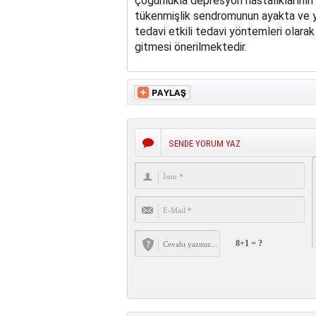
çoğunlukla depresyon hastalıklarının 
tükenmişlik sendromunun ayakta ve ya
tedavi etkili tedavi yöntemleri olarak 
gitmesi önerilmektedir.
SENDE YORUM YAZ
8+1 = ?