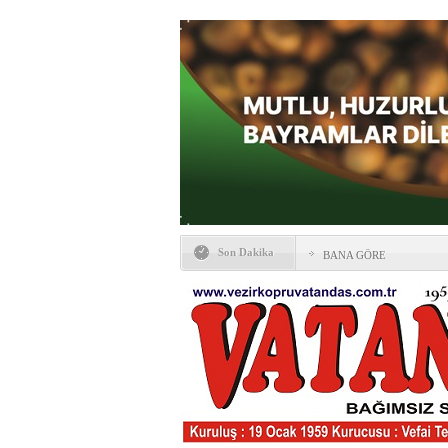
Son Dakika
BANA GÖRE
Vezirköprü CHP’de istifa 
HAYATIN İÇİNDEN BE
Kaybettiklerimiz
NÖBETÇİ ECZANELER
Okullarda yeni dönem: Yön
değişti