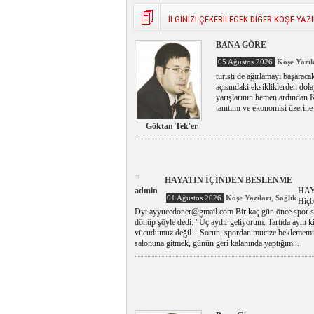
İLGİNİZİ ÇEKEBİLECEK DİĞER KÖŞE YAZI
BANA GÖRE
05 Ağustos 2026
Köşe Yazıl
turisti de ağırlamayı başaraca
açısındaki eksikliklerden dol
yarışlarının hemen ardından K
tanıtımı ve ekonomisi üzerine 
Göktan Tek'er
HAYATIN İÇİNDEN BESLENME
admin
HAY
,
01 Ağustos 2026
Köşe Yazıları
Sağlık
Hiç
Dyt.ayyucedoner@gmail.com Bir kaç gün önce spor sal
dönüp şöyle dedi: "Üç aydır geliyorum. Tartıda aynı
vücudumuz değil... Sorun, spordan mucize beklememiz.
salonuna gitmek, günün geri kalanında yaptığım...