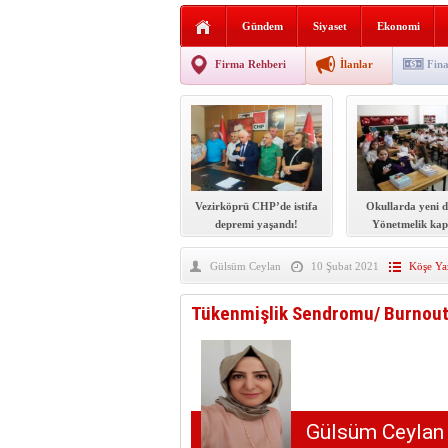
Sabır ve zarafetin sanatı fi
Gündem
Siyaset
Ekonomi
taşınıyor
Vezirköprü’de iki ayrı yan
Firma Rehberi
İlanlar
Fina
Hafif ticari araç takla attı!
“Yaz Seninle Güzel” doğa
Vezirköprü CHP’de istifa
Okullarda yeni 
depremi yaşandı!
Yönetmelik kap
şekilde değiş
Gülsüm Ceylan
10 Şubat 2021
Köşe Yaz
Tükenmişlik Sendromu/ Burnou
Gülsüm Ceylan