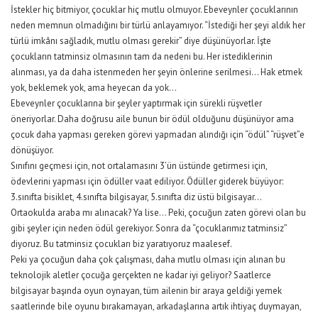
İstekler hiç bitmiyor, çocuklar hiç mutlu olmuyor. Ebeveynler çocuklarının
neden memnun olmadığını bir türlü anlayamıyor. “İstediği her şeyi aldık her
türlü imkânı sağladık, mutlu olması gerekir” diye düşünüyorlar. İşte
çocukların tatminsiz olmasının tam da nedeni bu. Her istediklerinin
alınması, ya da daha istenmeden her şeyin önlerine serilmesi… Hak etmek
yok, beklemek yok, ama heyecan da yok…
Ebeveynler çocuklarına bir şeyler yaptırmak için sürekli rüşvetler
öneriyorlar. Daha doğrusu aile bunun bir ödül olduğunu düşünüyor ama
çocuk daha yapması gereken görevi yapmadan alındığı için “ödül” “rüşvet”e
dönüşüyor.
Sınıfını geçmesi için, not ortalamasını 3’ün üstünde getirmesi için,
ödevlerini yapması için ödüller vaat ediliyor. Ödüller giderek büyüyor:
3.sınıfta bisiklet, 4.sınıfta bilgisayar, 5.sınıfta diz üstü bilgisayar…
Ortaokulda araba mı alınacak? Ya lise… Peki, çocuğun zaten görevi olan bu
gibi şeyler için neden ödül gerekiyor. Sonra da “çocuklarımız tatminsiz”
diyoruz. Bu tatminsiz çocukları biz yaratıyoruz maalesef.
Peki ya çocuğun daha çok çalışması, daha mutlu olması için alınan bu
teknolojik aletler çocuğa gerçekten ne kadar iyi geliyor? Saatlerce
bilgisayar başında oyun oynayan, tüm ailenin bir araya geldiği yemek
saatlerinde bile oyunu bırakamayan, arkadaşlarına artık ihtiyaç duymayan,