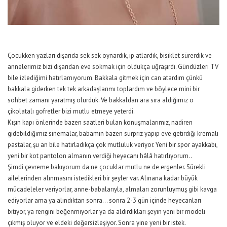
Çocukken yazları dışarıda sek sek oynardık, ip atlardık, bisiklet sürerdik ve
annelerimiz bizi dışarıdan eve sokmak için oldukça uğraşırdı. Gündüzleri TV
bile izlediğimi hatırlamıyorum. Bakkala gitmek için can atardım çünkü
bakkala giderken tek tek arkadaşlarımı toplardım ve böylece mini bir
sohbet zamanı yaratmış olurduk. Ve bakkaldan ara sıra aldığımız o
çikolatalı gofretler bizi mutlu etmeye yeterdi.
Kışın kapı önlerinde bazen saatleri bulan konuşmalarımız, nadiren
gidebildiğimiz sinemalar, babamın bazen sürpriz yapıp eve getirdiği kremalı
pastalar, şu an bile hatırladıkça çok mutluluk veriyor. Yeni bir spor ayakkabı,
yeni bir kot pantolon almanın verdiği heyecanı hâlâ hatırlıyorum..
Şimdi çevreme bakıyorum da ne çocuklar mutlu ne de ergenler. Sürekli
ailelerinden alınmasını istedikleri bir şeyler var. Alınana kadar büyük
mücadeleler veriyorlar, anne-babalarıyla, almaları zorunluymuş gibi kavga
ediyorlar ama ya alındıktan sonra… sonra 2-3 gün içinde heyecanları
bitiyor, ya rengini beğenmiyorlar ya da aldırdıkları şeyin yeni bir modeli
çıkmış oluyor ve eldeki değersizleşiyor. Sonra yine yeni bir istek.