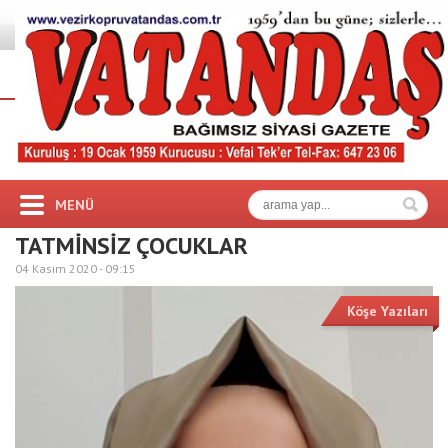
MENÜ
TATMİNSİZ ÇOCUKLAR
04 Kasım 2020 -
09:15
Köşe Yazıları